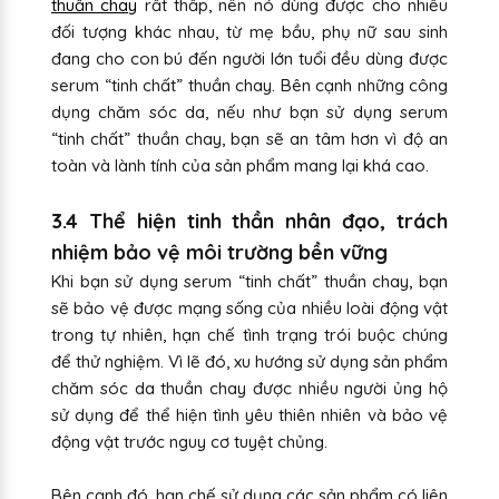
thuần chay
rất thấp, nên nó dùng được cho nhiều
đối tượng khác nhau, từ mẹ bầu, phụ nữ sau sinh
đang cho con bú đến người lớn tuổi đều dùng được
serum “tinh chất” thuần chay. Bên cạnh những công
dụng chăm sóc da, nếu như bạn sử dụng serum
“tinh chất” thuần chay, bạn sẽ an tâm hơn vì độ an
toàn và lành tính của sản phẩm mang lại khá cao.
3.4 Thể hiện tinh thần nhân đạo, trách
nhiệm bảo vệ môi trường bền vững
Khi bạn sử dụng serum “tinh chất” thuần chay, bạn
sẽ bảo vệ được mạng sống của nhiều loài động vật
trong tự nhiên, hạn chế tình trạng trói buộc chúng
để thử nghiệm. Vì lẽ đó, xu hướng sử dụng sản phẩm
chăm sóc da thuần chay được nhiều người ủng hộ
sử dụng để thể hiện tình yêu thiên nhiên và bảo vệ
động vật trước nguy cơ tuyệt chủng.
Bên cạnh đó, hạn chế sử dụng các sản phẩm có liên