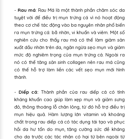
-
Rau má
: Rau Má là một thành phần chăm sóc da
tuyệt vời để điều trị mụn trứng cá vì nó hoạt động
theo cơ chế tác động vào ba nguyên nhân phổ biến
ra mụn trứng cá: bã nhờn, vi khuẩn và viêm. Một số
nghiên cứu cho thấy rau má có thể làm giảm sản
xuất dầu nhờn trên da, ngăn ngừa sẹo mụn và giảm
mức độ nghiêm trọng của mụn trứng cá. Ngoài ra
nó có thể tăng sản sinh collagen nên rau má cũng
có thể hỗ trợ làm liền các vết sẹo mụn mới hình
thành.
-
Diếp cá:
Thành phần của rau diếp cá có tính
kháng khuẩn cao giúp làm xẹp mụn và giảm sưng
đỏ, thông thoáng lỗ chân lông, từ đó hỗ trợ điều trị
mụn hiệu quả. Hàm lượng lớn vitamin và khoáng
chất trong rau diếp cá có tác dụng tái tạo và phục
hồi da hư tổn do mụn, tăng cường sức đề kháng
cho da trước các tác nhân có hại từ bên ngoài từ