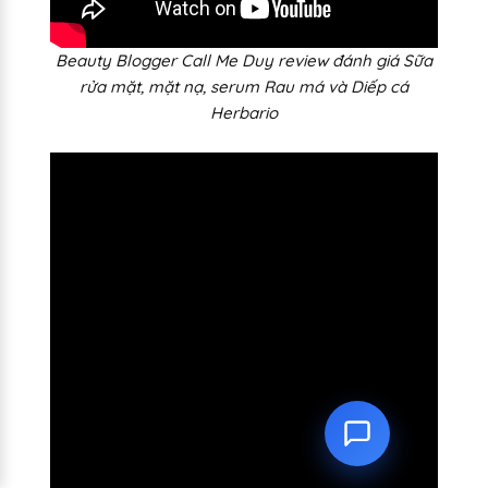
Beauty Blogger Call Me Duy review đánh giá Sữa
rửa mặt, mặt nạ, serum Rau má và Diếp cá
Herbario