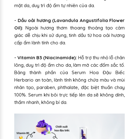
mặt da, duy trì độ ẩm tự nhiên của da.
- Dầu oải hương (Lavandula Angustifolia Flower
Oil)
: Ngoài hương thơm thoang thoảng tạo cảm
giác dễ chịu khi sử dụng, tinh dầu từ hoa oải hương
cấp ẩm lành tính cho da.
- Vitamin B3 (Niacinamide):
Hỗ trợ thu nhỏ lỗ chân
lông, duy trì độ ẩm cho da, làm mờ các đốm sắc tố.
Bảng thành phần của Serum Hoa Đậu Biếc
Herbario an toàn, lành tính không chứa màu và mùi
nhân tạo, paraben, phthalate, đặc biệt thuần chay
100%. Serum khi bôi trực tiếp lên da sẽ không dính,
thấm nhanh, không bí da.