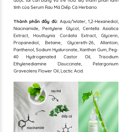
được tái cân bằng và trẻ hóa. Bộ thành phần lành
tính của Serum Rau Má Diếp Cá Herbario
Thành phần đầy đủ:
Aqua/Water, 1,2-Hexanediol,
Niacinamide, Pentylene Glycol, Centella Asiatica
Extract, Houttuynia Cordata Extract, Glycerin,
Propanediol, Betaine, Glycereth-26, Allantoin,
Panthenol, Sodium Hyaluronate, Xanthan Gum, Peg-
40 Hydrogenated Castor Oil, Trisodium
Ethylenediamine Disuccinate, Pelargonium
Graveolens Flower Oil, Lactic Acid.