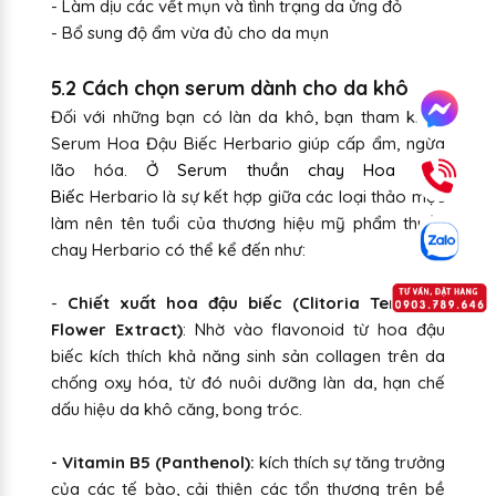
- Làm dịu các vết mụn và tình trạng da ửng đỏ
- Bổ sung độ ẩm vừa đủ cho da mụn
5.2 Cách chọn serum dành cho da khô
Đối với những bạn có làn da khô, bạn tham khảo
Serum Hoa Đậu Biếc Herbario giúp cấp ẩm, ngừa
lão hóa. Ở
Serum thuần chay Hoa Đậu
Biếc
Herbario là sự kết hợp giữa các loại thảo mộc
làm nên tên tuổi của thương hiệu mỹ phẩm thuần
chay Herbario có thể kể đến như:
-
Chiết xuất hoa đậu biếc (Clitoria Ternatea
Flower Extract)
: Nhờ vào flavonoid từ hoa đậu
biếc kích thích khả năng sinh sản collagen trên da
chống oxy hóa, từ đó nuôi dưỡng làn da, hạn chế
dấu hiệu da khô căng, bong tróc.
- Vitamin B5 (Panthenol):
kích thích sự tăng trưởng
của các tế bào, cải thiện các tổn thương trên bề