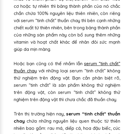
cơ hoặc tự nhiên thì bảng thành phần của nó chắc
chắn chứa 100% nguyên liệu thiên nhiên, còn riêng
với serum “tinh chất” thuần chay thì bên cạnh những
chiết xuất từ thiên nhiên, bên trong bảng thành phần
của những sản phẩm này còn bổ sung thêm những
vitamin và hoạt chất khác để nhân đôi sức mạnh
giúp da mịn màng.
Hoặc bạn cũng có thể nhầm lẫn
serum “tinh chất”
thuần chay
với những loại serum “tinh chất” không
thử nghiệm trên động vật. Bạn cần phân biệt rõ,
serum “tinh chất” là sản phẩm không thử nghiệm
trên động vật, còn serum “tinh chất” không thử
nghiệm trên động vật thì chưa chắc đã thuần chay.
Trên thị trường hiện nay,
serum “tinh chất” thuần
chay
chứa những nguyên liệu quen thuộc từ thiên
nhiên bao gồm: rau má, diếp cá, hoa đậu biếc, cúc