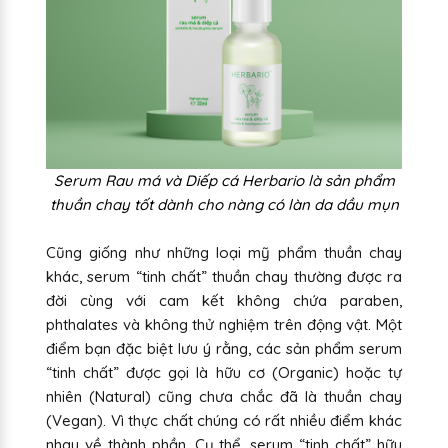
Serum Rau má và Diếp cá Herbario là sản phẩm
thuần chay tốt dành cho nàng có làn da dầu mụn
Cũng giống như những loại mỹ phẩm thuần chay
khác, serum “tinh chất” thuần chay thường được ra
đời cùng với cam kết không chứa paraben,
phthalates và không thử nghiệm trên động vật. Một
điểm bạn đặc biệt lưu ý rằng, các sản phẩm serum
“tinh chất” được gọi là hữu cơ (Organic) hoặc tự
nhiên (Natural) cũng chưa chắc đã là thuần chay
(Vegan). Vì thực chất chúng có rất nhiều điểm khác
nhau về thành phần. Cụ thể, serum “tinh chất” hữu