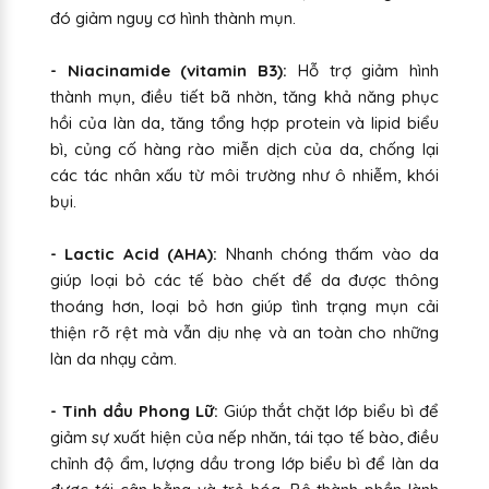
đó giảm nguy cơ hình thành mụn.
- Niacinamide (vitamin B3):
Hỗ trợ giảm hình
thành mụn, điều tiết bã nhờn, tăng khả năng phục
hồi của làn da, tăng tổng hợp protein và lipid biểu
bì, củng cố hàng rào miễn dịch của da, chống lại
các tác nhân xấu từ môi trường như ô nhiễm, khói
bụi.
- Lactic Acid (AHA):
Nhanh chóng thấm vào da
giúp loại bỏ các tế bào chết để da được thông
thoáng hơn, loại bỏ hơn giúp tình trạng mụn cải
thiện rõ rệt mà vẫn dịu nhẹ và an toàn cho những
làn da nhạy cảm.
- Tinh dầu Phong Lữ:
Giúp thắt chặt lớp biểu bì để
giảm sự xuất hiện của nếp nhăn, tái tạo tế bào, điều
chỉnh độ ẩm, lượng dầu trong lớp biểu bì để làn da