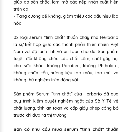
giúp da săn chắc, làm mờ các nếp nhăn xuất hiện
trên da
- Tăng cường đề kháng, giảm thiểu các dấu hiệu lão
hóa
02 loại serum “tinh chất” thuần chay nhà Herbario
là sự kết hợp giữa các thành phần thiên nhiên Việt
Nam với độ lành tính và an toàn cho da. Sản phẩm
tuyệt đối không chứa các chất cấm, chất gây hại
cho sức khỏe: không Paraben, không Phthalate,
không chứa cồn, hương liệu tạo màu, tạo mùi và
không thử nghiệm trên động vật.
Sản phẩm Serum “tinh chất” của Herbario đã qua
quy trình kiểm duyệt nghiêm ngặt của Sở Y Tế về
chất lượng, tính an toàn và cấp giấy phép công bố
trước khi đưa ra thị trường.
Bạn có nhu cầu mua serum "tinh chất" thuần