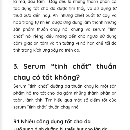
la mã, dâu tằm… Đây đều là những thành phần có
tác dụng tốt cho da được tìm thấy và sử dụng từ
thuở xưa đến nay. Khi những chiết xuất từ cây và
hoa trong tự nhiên được ứng dụng làm thành những
sản phẩm thuần chay nói chung và serum “tinh
chất” nói riêng, đều mang đến cho người sử dụng
cảm giác an tâm và tin tưởng vì nó hạn chế tối đa
tình trạng kích ứng xảy ra trên da.
3. Serum “tinh chất” thuần
chay có tốt không?
Serum “tinh chất” dưỡng da thuần chay là một sản
phẩm hỗ trợ tốt cho da gồm những thành phần an
toàn, lành tính. Tìm hiểu qua một số điểm tốt của
serum “tinh chất” thuần chay nhé!
3.1 Nhiều công dụng tốt cho da
- Bổ sung dinh dưỡng bị thiếu hụt cho làn da