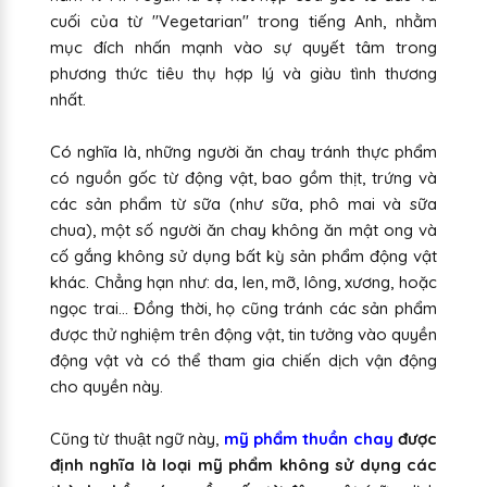
cuối của từ "Vegetarian" trong tiếng Anh, nhằm
mục đích nhấn mạnh vào sự quyết tâm trong
phương thức tiêu thụ hợp lý và giàu tình thương
nhất.
Có nghĩa là, những người ăn chay tránh thực phẩm
có nguồn gốc từ động vật, bao gồm thịt, trứng và
các sản phẩm từ sữa (như sữa, phô mai và sữa
chua), một số người ăn chay không ăn mật ong và
cố gắng không sử dụng bất kỳ sản phẩm động vật
khác. Chẳng hạn như: da, len, mỡ, lông, xương, hoặc
ngọc trai... Đồng thời, họ cũng tránh các sản phẩm
được thử nghiệm trên động vật, tin tưởng vào quyền
động vật và có thể tham gia chiến dịch vận động
cho quyền này.
Cũng từ thuật ngữ này,
mỹ phẩm thuần chay
được
định nghĩa là loại mỹ phẩm không sử dụng các