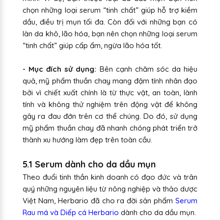
chọn những loại serum “tinh chất” giúp hỗ trợ kiềm
dầu, điều trị mụn tối đa. Còn đối với những bạn có
làn da khô, lão hóa, bạn nên chọn những loại serum
“tinh chất” giúp cấp ẩm, ngừa lão hóa tốt.
- Mục đích sử dụng:
Bên cạnh chăm sóc da hiệu
quả, mỹ phẩm thuần chay mang đậm tính nhân đạo
bởi vì chiết xuất chính là từ thực vật, an toàn, lành
tính và không thử nghiệm trên động vật để không
gây ra đau đớn trên cơ thể chúng. Do đó, sử dụng
mỹ phẩm thuần chay đã nhanh chóng phát triển trở
thành xu hướng làm đẹp trên toàn cầu.
5.1 Serum dành cho da dầu mụn
Theo đuổi tinh thần kinh doanh có đạo đức và trân
quý những nguyên liệu từ nông nghiệp và thảo dược
Việt Nam, Herbario đã cho ra đời sản phẩm
Serum
Rau má và Diếp cá Herbario
dành cho da dầu mụn.