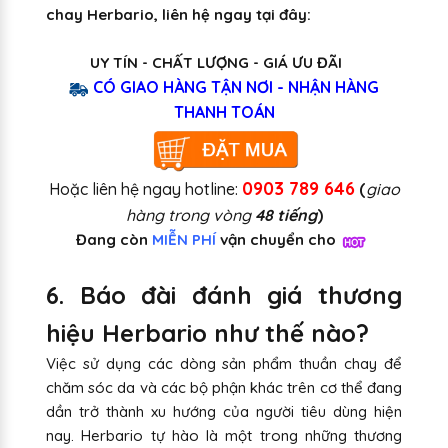
chay Herbario, liên hệ ngay tại đây:
UY TÍN - CHẤT LƯỢNG - GIÁ ƯU ĐÃI
CÓ GIAO HÀNG TẬN NƠI - NHẬN HÀNG
THANH TOÁN
0903 789 646
Hoặc liên hệ ngay hotline:
(
giao
hàng trong vòng
48 tiếng
)
Đang còn
MIỄN PHÍ
vận chuyển cho
6. Báo đài đánh giá thương
hiệu Herbario như thế nào?
Việc sử dụng các dòng sản phẩm thuần chay để
chăm sóc da và các bộ phận khác trên cơ thể đang
dần trở thành xu hướng của người tiêu dùng hiện
nay. Herbario tự hào là một trong những thương