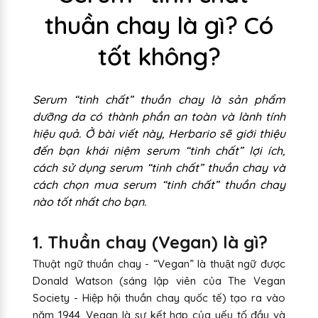
thuần chay là gì? Có
tốt không?
Serum “tinh chất” thuần chay là sản phẩm
dưỡng da có thành phần an toàn và lành tính
hiệu quả. Ở bài viết này, Herbario sẽ giới thiệu
đến bạn khái niệm serum “tinh chất” lợi ích,
cách sử dụng serum “tinh chất” thuần chay và
cách chọn mua serum “tinh chất” thuần chay
nào tốt nhất cho bạn.
1. Thuần chay (Vegan) là gì?
Thuật ngữ thuần chay - “Vega n” là thuật ngữ được
Donald Watson (sáng lập viên của The Vegan
S ociety - Hiệp hội thuần chay quốc tế) tạo ra vào
năm 1944. Vegan là sự kết hợp của yếu tố đầu và