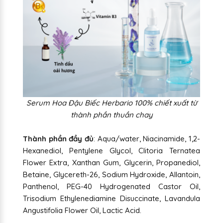
Serum Hoa Đậu Biếc Herbario 100% chiết xuất từ
thành phần thuần chay
Thành phần đầy đủ
: Aqua/water, Niacinamide, 1,2-
Hexanediol, Pentylene Glycol, Clitoria Ternatea
Flower Extra, Xanthan Gum, Glycerin, Propanediol,
Betaine, Glycereth-26, Sodium Hydroxide, Allantoin,
Panthenol, PEG-40 Hydrogenated Castor Oil,
Trisodium Ethylenediamine Disuccinate, Lavandula
Angustifolia Flower Oil, Lactic Acid.