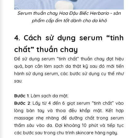
Serum thuần chay Hoa Đậu Biếc Herbario - sản
phẩm cấp ẩm tốt dành cho da khô
4. Cách sử dụng serum “tinh
chất” thuần chay
Để sử dụng serum “tinh chất” thuần chay đạt hiệu
quả, bạn cần làm sạch da thật kỹ sau đó mới tiến
hành sử dụng serum, các bước sử dụng cụ thể như
sau:
Bước 1
: Làm sạch da mặt.
Bước 2
: Lấy từ 4 đến 6 giọt serum “tinh chất” vào
lòng bàn tay và thoa đều khắp mặt. Kết hợp
massage nhẹ nhàng để dưỡng chất trong serum
thấm sâu vào da. Đợi khoảng 10 phút và tiếp tục
các bước sau trong chu trình skincare hàng ngày.