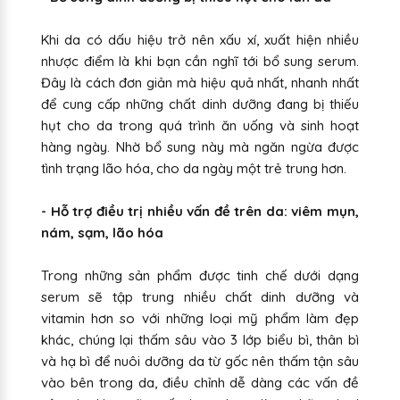
Khi da có dấu hiệu trở nên xấu xí, xuất hiện nhiều
nhược điểm là khi bạn cần nghĩ tới bổ sung serum.
Đây là cách đơn giản mà hiệu quả nhất, nhanh nhất
để cung cấp những chất dinh dưỡng đang bị thiếu
hụt cho da trong quá trình ăn uống và sinh hoạt
hàng ngày. Nhờ bổ sung này mà ngăn ngừa được
tình trạng lão hóa, cho da ngày một trẻ trung hơn.
- Hỗ trợ điều trị nhiều vấn đề trên da: viêm mụn,
nám, sạm, lão hóa
Trong những sản phẩm được tinh chế dưới dạng
serum sẽ tập trung nhiều chất dinh dưỡng và
vitamin hơn so với những loại mỹ phẩm làm đẹp
khác, chúng lại thấm sâu vào 3 lớp biểu bì, thân bì
và hạ bì để nuôi dưỡng da từ gốc nên thấm tận sâu
vào bên trong da, điều chỉnh dễ dàng các vấn đề