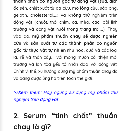
thành phần có nguồn gốc từ động vật
(sữa, dịch
ốc sên, chiết xuất từ da cừu, mỡ lông cừu, sáp ong,
gelatin, cholesterol,…) và không thử nghiệm trên
động vật (chuột, thỏ, chim, cá, mèo, các loài linh
trưởng và động vật nuôi trong trang trại,...). Thay
vào đó,
mỹ phẩm thuần chay sẽ được nghiên
cứu và sản xuất từ các thành phần có nguồn
gốc từ thực vật tự nhiên
như hoa, quả và các loại
lá, rễ và thân cây,... với mong muốn cải thiện môi
trường và lan tỏa yếu tố nhân đạo với động vật.
Chính vì thế, xu hướng dùng mỹ phẩm thuần chay đã
và đang được ủng hộ trên toàn thế giới.
>>Xem thêm: Hãy ngừng sử dụng mỹ phẩm thử
nghiệm trên động vật
2. Serum “tinh chất” thuần
chay là gì?