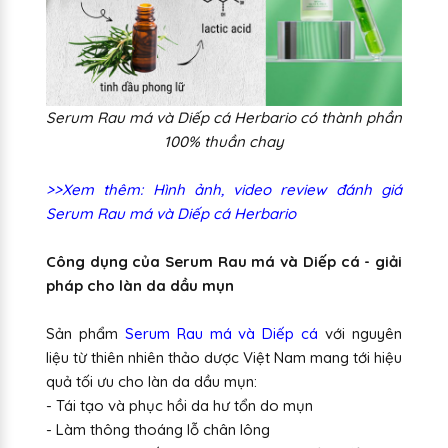
Serum Rau má và Diếp cá Herbario có thành phần
100% thuần chay
>>Xem thêm: Hình ảnh, video review đánh giá
Serum Rau má và Diếp cá Herbario
Công dụng của Serum Rau má và Diếp cá - giải
pháp cho làn da dầu mụn
Sản phẩm
Serum Rau má và Diếp cá
với nguyên
liệu từ thiên nhiên thảo dược Việt Nam mang tới hiệu
quả tối ưu cho làn da dầu mụn:
- Tái tạo và phục hồi da hư tổn do mụn
- Làm thông thoáng lỗ chân lông