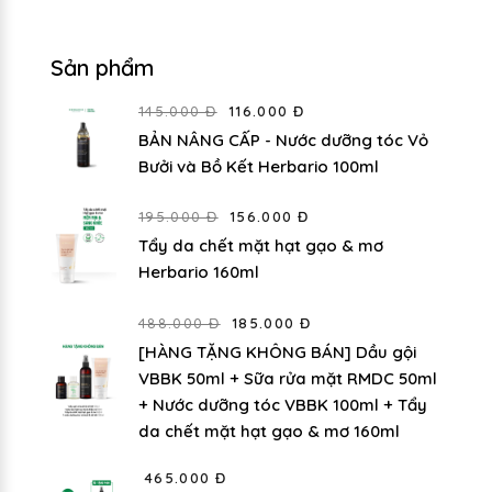
Sản phẩm
145.000 Đ
116.000 Đ
BẢN NÂNG CẤP - Nước dưỡng tóc Vỏ
Bưởi và Bồ Kết Herbario 100ml
195.000 Đ
156.000 Đ
Tẩy da chết mặt hạt gạo & mơ
Herbario 160ml
488.000 Đ
185.000 Đ
[HÀNG TẶNG KHÔNG BÁN] Dầu gội
VBBK 50ml + Sữa rửa mặt RMDC 50ml
+ Nước dưỡng tóc VBBK 100ml + Tẩy
da chết mặt hạt gạo & mơ 160ml
465.000 Đ