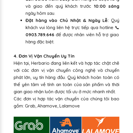
và giao đến quý khách trước
10:00 sáng
ngày hôm sau.
Đặt hàng vào Chủ Nhật & Ngày Lễ:
Quý
khách vui lòng liên hệ trực tiếp qua hotline 📞
0903.789.646
để được nhân viên hỗ trợ giao
hàng đặc biệt.
4. Đơn Vị Vận Chuyển Uy Tín
Hiện tại, Herbario đang liên kết và hợp tác chặt chẽ
với các đơn vị vận chuyển công nghệ và chuyển
phát lớn, uy tín hàng đầu. Quý khách hoàn toàn có
thể yên tâm về tính an toàn của sản phẩm và thời
gian giao nhận luôn được tối ưu ở mức nhanh nhất.
Các đơn vị hợp tác vận chuyển của chúng tôi bao
gồm: Grab, Ahamove, Lalamove