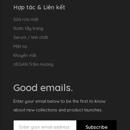
Hợp tác & Liên kết
Sữa rửa mặt
Nước tẩy trang
Serum / tinh chất
Mặt nạ
Khuyến mãi
VEGAN Trầm Hương
Good emails.
Enter your email below to be the first to know
about new collections and product launches.
Subscribe