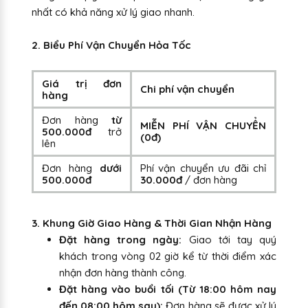
nhất có khả năng xử lý giao nhanh.
2. Biểu Phí Vận Chuyển Hỏa Tốc
Giá trị đơn
Chi phí vận chuyển
hàng
Đơn hàng
từ
MIỄN PHÍ VẬN CHUYỂN
500.000đ
trở
(0đ)
lên
Đơn hàng
dưới
Phí vận chuyển ưu đãi chỉ
500.000đ
30.000đ
/ đơn hàng
3. Khung Giờ Giao Hàng & Thời Gian Nhận Hàng
Đặt hàng trong ngày:
Giao tới tay quý
khách trong vòng 02 giờ kể từ thời điểm xác
nhận đơn hàng thành công.
Đặt hàng vào buổi tối (Từ 18:00 hôm nay
đến 08:00 hôm sau):
Đơn hàng sẽ được xử lý