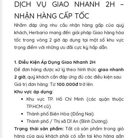
DỊCH VỤ GIAO NHANH 2H –
NHẬN HÀNG CẤP TỐC
Nhằm đáp ứng nhu cầu nhận hàng gấp của quý
khách, Herbario mang đến giải pháp Giao hàng hỏa
tốc trong vòng 2 giờ áp dụng tại một số khu vực
trọng điểm với những ưu đãi cực kỳ hấp dẫn.
1. Điều Kiện Áp Dụng Giao Nhanh 2H
Để đơn hàng được xử lý theo hình thức
giao nhanh
2 giờ
, quý khách cần đáp ứng đủ các điều kiện sau:
Giá trị đơn hàng: Từ
100.000đ
trở lên.
Khu vực áp dụng:
Khu vực TP. Hồ Chí Minh (các quận thuộc
TP.HCM cũ).
Thành phố Biên Hòa (Đồng Nai).
Thành phố / Thị xã Dĩ An (Bình Dương).
Trạng thái sản phẩm:
Tất cả sản phẩm trong giỏ
hàng của quý khách phải có sẵn tại kho hàng gần