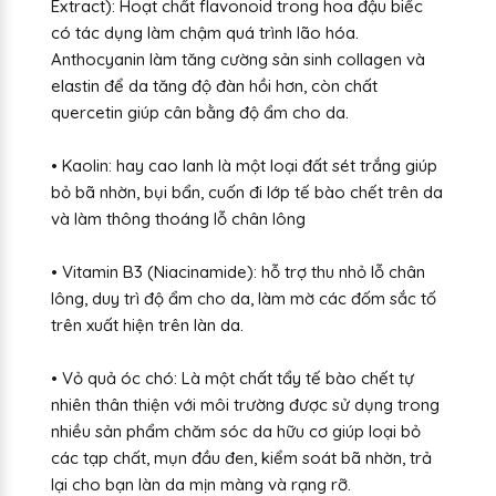
Extract): Hoạt chất flavonoid trong hoa đậu biếc
có tác dụng làm chậm quá trình lão hóa.
Anthocyanin làm tăng cường sản sinh collagen và
elastin để da tăng độ đàn hồi hơn, còn chất
quercetin giúp cân bằng độ ẩm cho da.
• Kaolin: hay cao lanh là một loại đất sét trắng giúp
bỏ bã nhờn, bụi bẩn, cuốn đi lớp tế bào chết trên da
và làm thông thoáng lỗ chân lông
• Vitamin B3 (Niacinamide): hỗ trợ thu nhỏ lỗ chân
lông, duy trì độ ẩm cho da, làm mờ các đốm sắc tố
trên xuất hiện trên làn da.
• Vỏ quả óc chó: Là một chất tẩy tế bào chết tự
nhiên thân thiện với môi trường được sử dụng trong
nhiều sản phẩm chăm sóc da hữu cơ giúp loại bỏ
các tạp chất, mụn đầu đen, kiểm soát bã nhờn, trả
lại cho bạn làn da mịn màng và rạng rỡ.