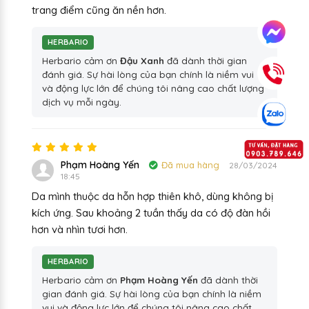
trang điểm cũng ăn nền hơn.
HERBARIO
Herbario cảm ơn
Đậu Xanh
đã dành thời gian
đánh giá. Sự hài lòng của bạn chính là niềm vui
và động lực lớn để chúng tôi nâng cao chất lượng
dịch vụ mỗi ngày.
Phạm Hoàng Yến
Đã mua hàng
28/03/2024
18:45
Da mình thuộc da hỗn hợp thiên khô, dùng không bị
kích ứng. Sau khoảng 2 tuần thấy da có độ đàn hồi
hơn và nhìn tươi hơn.
HERBARIO
Herbario cảm ơn
Phạm Hoàng Yến
đã dành thời
gian đánh giá. Sự hài lòng của bạn chính là niềm
vui và động lực lớn để chúng tôi nâng cao chất