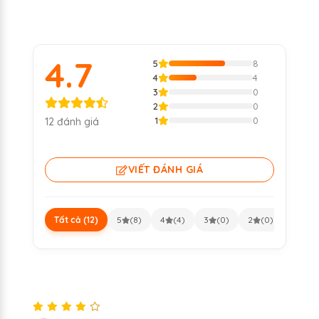
4.7
5
8
4
4
3
0
2
0
1
0
12 đánh giá
VIẾT ĐÁNH GIÁ
Tất cả (12)
5
(8)
4
(4)
3
(0)
2
(0)
1
(0)