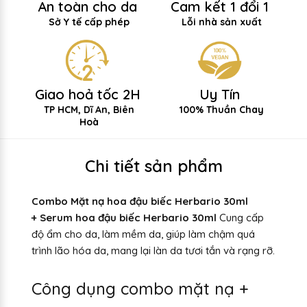
An toàn cho da
Cam kết 1 đổi 1
Sở Y tế cấp phép
Lỗi nhà sản xuất
Giao hoả tốc 2H
Uy Tín
TP HCM, Dĩ An, Biên
100% Thuần Chay
Hoà
Chi tiết sản phẩm
Combo Mặt nạ hoa đậu biếc Herbario 30ml
+
Serum hoa đậu biếc Herbario 30ml
Cung cấp
độ ẩm cho da, làm mềm da, giúp làm chậm quá
trình lão hóa da, mang lại làn da tươi tắn và rạng rỡ.
Công dụng combo mặt nạ +