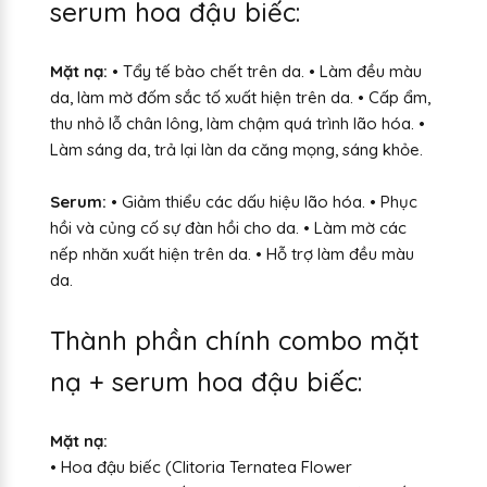
serum hoa đậu biếc:
Mặt nạ:
• Tẩy tế bào chết trên da. • Làm đều màu
da, làm mờ đốm sắc tố xuất hiện trên da. • Cấp ẩm,
thu nhỏ lỗ chân lông, làm chậm quá trình lão hóa. •
Làm sáng da, trả lại làn da căng mọng, sáng khỏe.
Serum:
• Giảm thiểu các dấu hiệu lão hóa. • Phục
hồi và củng cố sự đàn hồi cho da. • Làm mờ các
nếp nhăn xuất hiện trên da. • Hỗ trợ làm đều màu
da.
Thành phần chính combo mặt
nạ + serum hoa đậu biếc:
Mặt nạ:
• Hoa đậu biếc (Clitoria Ternatea Flower