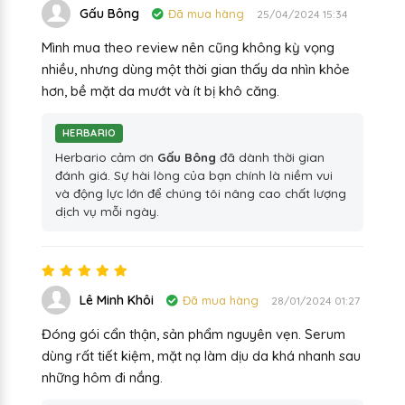
Gấu Bông
Đã mua hàng
25/04/2024 15:34
Mình mua theo review nên cũng không kỳ vọng
nhiều, nhưng dùng một thời gian thấy da nhìn khỏe
hơn, bề mặt da mướt và ít bị khô căng.
HERBARIO
Herbario cảm ơn
Gấu Bông
đã dành thời gian
đánh giá. Sự hài lòng của bạn chính là niềm vui
và động lực lớn để chúng tôi nâng cao chất lượng
dịch vụ mỗi ngày.
Lê Minh Khôi
Đã mua hàng
28/01/2024 01:27
Đóng gói cẩn thận, sản phẩm nguyên vẹn. Serum
dùng rất tiết kiệm, mặt nạ làm dịu da khá nhanh sau
những hôm đi nắng.