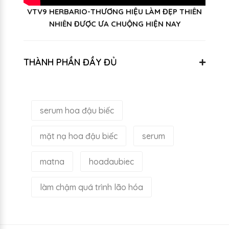
VTV9 HERBARIO-THƯƠNG HIỆU LÀM ĐẸP THIÊN
NHIÊN ĐƯỢC ƯA CHUỘNG HIỆN NAY
THÀNH PHẦN ĐẦY ĐỦ
serum hoa đậu biếc
mặt nạ hoa đậu biếc
serum
matna
hoadaubiec
làm chậm quá trình lão hóa