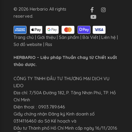
© 2026 Herbario All rights
reserved.
Trang chủ
|
Giới thiệu
|
Sản phẩm
|
Bài Viết
|
Liên hệ
|
Sơ đồ website
|
Rss
HERBARIO – Liệu pháp Thuần chay từ Chiết xuất
thảo dược.
CÔNG TY TNHH ĐẦU TƯ THƯƠNG MẠI DỊCH VỤ
LIDO
Địa chỉ: 7/50A Đường 182, P. Tăng Nhơn Phú, TP. Hồ
Chí Minh
Điện thoại: : 0903.789.646
Giấy chứng nhận Đăng ký Kinh doanh số
0314116460 do Sở Kế hoạch và
Đầu tư Thành phố Hồ Chí Minh cấp ngày 16/11/2016