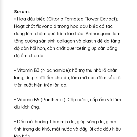
Serum:
• Hoa đậu biếc (Clitoria Ternatea Flower Extract):
Hoạt chất flavonoid trong hoa đậu biếc có tác
dụng làm chậm quá trình lão hóa. Anthocyanin làm
tăng cường sản sinh collagen và elastin để da tăng
độ đàn hồi hơn, còn chất quercetin giúp cân bằng
độ ẩm cho da.
• Vitamin B3 (Niacinamide): hỗ trợ thu nhỏ lỗ chân
lông, duy trì độ ẩm cho da, làm mờ các đốm sắc tố
trên xuất hiện trên làn da.
• Vitamin B5 (Panthenol): Cấp nước, cấp ẩm và làm
dịu kích ứng.
• Dầu oải hương: Làm mịn da, giúp sáng da, giảm
tình trạng da khô, mất nước và đẩy lùi các dấu hiệu
lão hóa