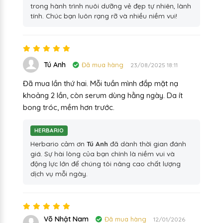
trong hành trình nuôi dưỡng vẻ đẹp tự nhiên, lành
tính. Chúc bạn luôn rạng rỡ và nhiều niềm vui!
Tú Anh
Đã mua hàng
23/08/2025 18:11
Đã mua lần thứ hai. Mỗi tuần mình đắp mặt nạ
khoảng 2 lần, còn serum dùng hằng ngày. Da ít
bong tróc, mềm hơn trước.
HERBARIO
Herbario cảm ơn
Tú Anh
đã dành thời gian đánh
giá. Sự hài lòng của bạn chính là niềm vui và
động lực lớn để chúng tôi nâng cao chất lượng
dịch vụ mỗi ngày.
Võ Nhật Nam
Đã mua hàng
12/01/2026