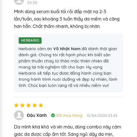
00:30
Mình dùng serum buổi tối rồi đắp mặt nạ 2-3
lần/tuần, sau khoảng 3 tuần thấy da mềm và căng
hơn hẳn. Chất thấm nhanh, không bị nhờn.
HERBARIO
Herbario cảm ơn
Võ Nhật Nam
đã dành thời gian
đánh giá. Chúng tôi rất hạnh phúc khi biết sản
phẩm thuần chay từ thảo mộc thiên nhiên đã
mang lại trải nghiệm tốt cho bạn. Hy vọng
Herbario sẽ tiếp tục được đồng hành cùng bạn
trong hành trình nuôi dưỡng vẻ đẹp tự nhiên, lành
tính. Chúc bạn luôn rạng rỡ và nhiều niềm vui!
Đậu Xanh
Đã mua hàng
15/04/2024 23:45
Da mình khá khô và xỉn màu, dùng combo này cảm
giác da được cấp ẩm tốt. Sáng ngủ dậy da mịn,