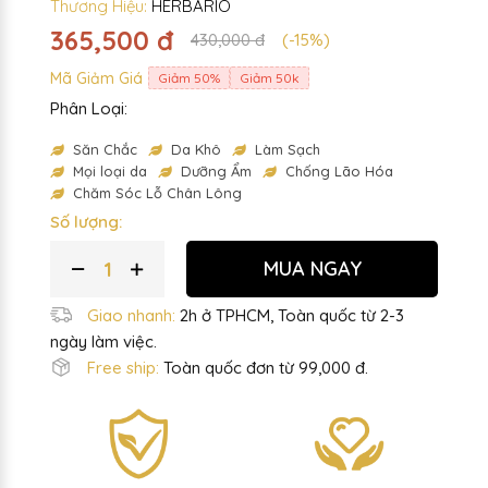
Thương Hiệu:
HERBARIO
365,500 đ
430,000 đ
(-15%)
Mã Giảm Giá
Giảm 50%
Giảm 50k
Phân Loại:
Săn Chắc
Da Khô
Làm Sạch
Mọi loại da
Dưỡng Ẩm
Chống Lão Hóa
Chăm Sóc Lỗ Chân Lông
Số lượng:
MUA NGAY
Giao nhanh:
2h ở TPHCM, Toàn quốc từ 2-3
ngày làm việc.
Free ship:
Toàn quốc đơn từ 99,000 đ.