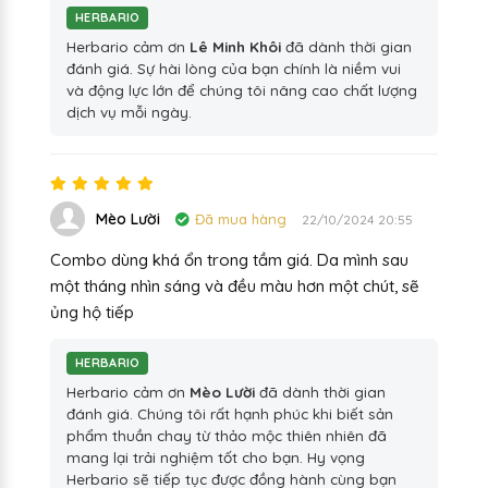
HERBARIO
Herbario cảm ơn
Lê Minh Khôi
đã dành thời gian
đánh giá. Sự hài lòng của bạn chính là niềm vui
và động lực lớn để chúng tôi nâng cao chất lượng
dịch vụ mỗi ngày.
Mèo Lười
Đã mua hàng
22/10/2024 20:55
Combo dùng khá ổn trong tầm giá. Da mình sau
một tháng nhìn sáng và đều màu hơn một chút, sẽ
ủng hộ tiếp
HERBARIO
Herbario cảm ơn
Mèo Lười
đã dành thời gian
đánh giá. Chúng tôi rất hạnh phúc khi biết sản
phẩm thuần chay từ thảo mộc thiên nhiên đã
mang lại trải nghiệm tốt cho bạn. Hy vọng
Herbario sẽ tiếp tục được đồng hành cùng bạn