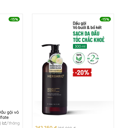
-15%
-15%
Dầu gội vỏ
lfate
)
/tháng
242.250 đ