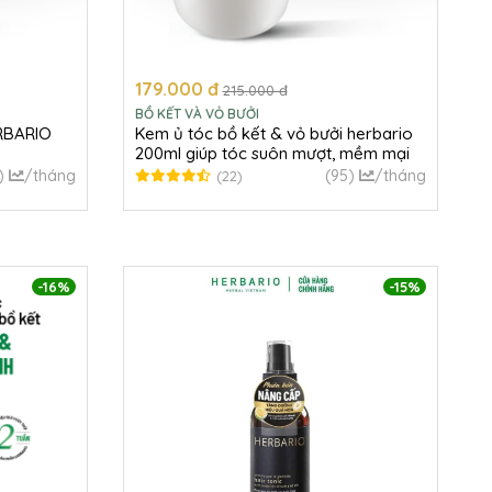
179.000 đ
215.000 đ
BỒ KẾT VÀ VỎ BƯỞI
ERBARIO
Kem ủ tóc bồ kết & vỏ bưởi herbario
200ml giúp tóc suôn mượt, mềm mại
)
/tháng
(95)
/tháng
(22)
-16%
-15%