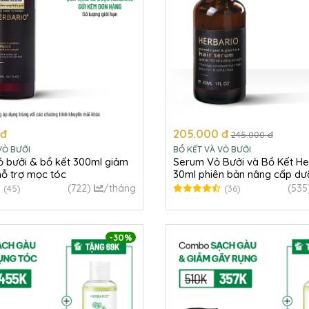
 đ
205.000 đ
245.000 đ
VỎ BƯỞI
BỒ KẾT VÀ VỎ BƯỞI
ỏ bưởi & bồ kết 300ml giảm
Serum Vỏ Bưởi và Bồ Kết He
hỗ trợ mọc tóc
30ml phiên bản nâng cấp dư
tóc
(722)
/tháng
(535
(45)
(36)
-30%