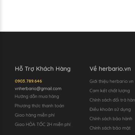
Hỗ Trợ Khách Hàng
Về herbario.vn
0903.789.646
Giới thiệu herbario.vn
vnherbario@gmail.com
Cam kết chất lượng
Hướng dẫn mua hàng
Chính sách đổi trả hà
Phương thức thanh toán
Điều khoản sử dụng
Giao hàng miễn phí
Chính sách bảo hành
Giao HỎA TỐC 2H miễn phí
Chính sách bảo mật