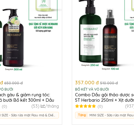
 đ
357.000 đ
650.000 đ
510.000 đ
VỎ BƯỞI
BỒ KẾT VÀ VỎ BƯỞI
h gàu & giảm rụng tóc:
Combo Dầu gội thảo dược s
ỏ bưởi Bồ kết 300ml + Dầu
5T Herbario 250ml + Xịt dưỡ
dược sạch gàu 5T 250ml
bưởi bồ kết Herbario 100ml
(53)
/tháng
(937
(0)
(0)
MINI SIZE - Sữa rửa mặt Rau má & Diếp cá Herbario 50ml
Tặng: