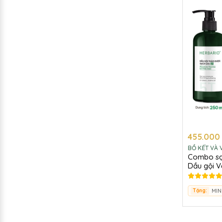
455.000
BỒ KẾT VÀ 
Combo sạc
Dầu gội V
gội thảo 
Tặng: