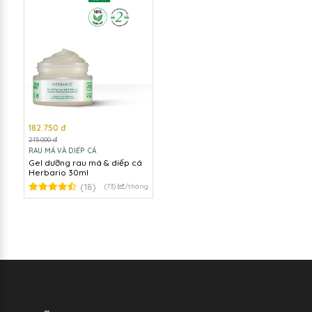
182.750 đ
215.000 đ
RAU MÁ VÀ DIẾP CÁ
Gel dưỡng rau má & diếp cá
Herbario 30ml
(18)
(73)
/tháng