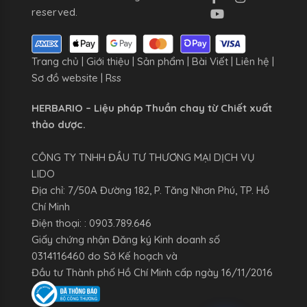
reserved.
Trang chủ
|
Giới thiệu
|
Sản phẩm
|
Bài Viết
|
Liên hệ
|
Sơ đồ website
|
Rss
HERBARIO – Liệu pháp Thuần chay từ Chiết xuất
thảo dược.
CÔNG TY TNHH ĐẦU TƯ THƯƠNG MẠI DỊCH VỤ
LIDO
Địa chỉ: 7/50A Đường 182, P. Tăng Nhơn Phú, TP. Hồ
Chí Minh
Điện thoại: : 0903.789.646
Giấy chứng nhận Đăng ký Kinh doanh số
0314116460 do Sở Kế hoạch và
Đầu tư Thành phố Hồ Chí Minh cấp ngày 16/11/2016