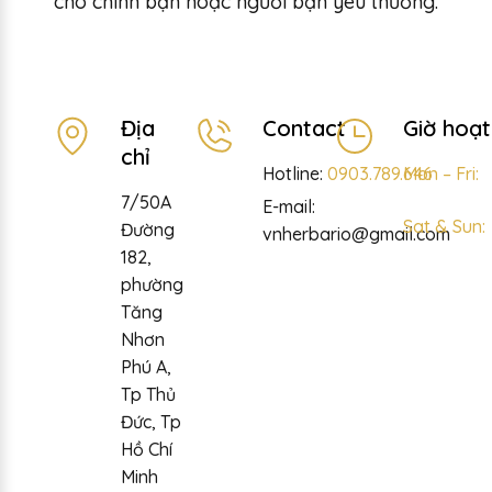
cho chính bạn hoặc người bạn yêu thương.
Địa
Contact
Giờ hoạ
chỉ
Hotline:
0903.789.646
Mon – Fri:
7/50A
E-mail:
Sat & Sun:
Đường
vnherbario@gmail.com
182,
phường
Tăng
Nhơn
Phú A,
Tp Thủ
Đức, Tp
Hồ Chí
Minh