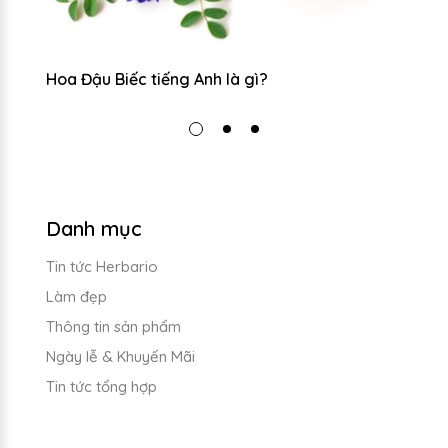
Hoa Đậu Biếc tiếng Anh là gì?
Di
Danh mục
Tin tức Herbario
Làm đẹp
Thông tin sản phẩm
Ngày lễ & Khuyến Mãi
Tin tức tổng hợp