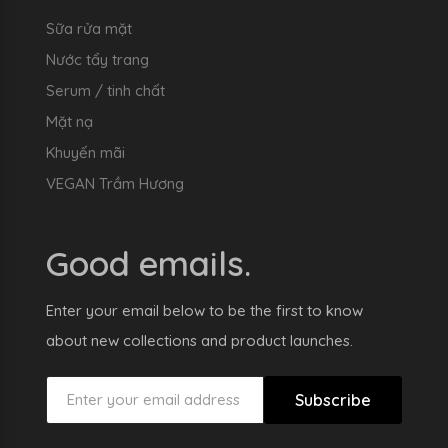
Sữa rửa mặt
Nước tẩy trang
Serum / tinh chất
Mặt nạ
Khuyến mãi
VEGAN Trầm Hương
Good emails.
Enter your email below to be the first to know
about new collections and product launches.
Subscribe