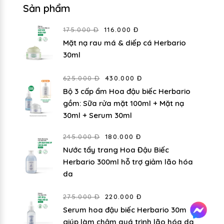
Sản phẩm
175.000 Đ
116.000 Đ
Mặt nạ rau má & diếp cá Herbario
30ml
625.000 Đ
430.000 Đ
Bộ 3 cấp ẩm Hoa đậu biếc Herbario
gồm: Sữa rửa mặt 100ml + Mặt nạ
30ml + Serum 30ml
245.000 Đ
180.000 Đ
Nước tẩy trang Hoa Đậu Biếc
Herbario 300ml hỗ trợ giảm lão hóa
da
275.000 Đ
220.000 Đ
Serum hoa đậu biếc Herbario 30ml
giúp làm chậm quá trình lão hóa da