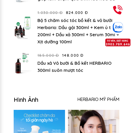
1.030.000 Đ
824.000 Đ
Bộ 5 chăm sóc tóc bồ kết & vỏ bưởi
Herbario: Dầu gội 300ml + Kem ủ tóc
200ml + Dầu xả 300ml + Serum 30ml +
Xịt dưỡng 100ml
185.000 Đ
148.000 Đ
Dầu xả Vỏ bưởi & Bồ kết HERBARIO
300ml suôn mượt tóc
Hình Ảnh
HERBARIO MỸ PHẨM