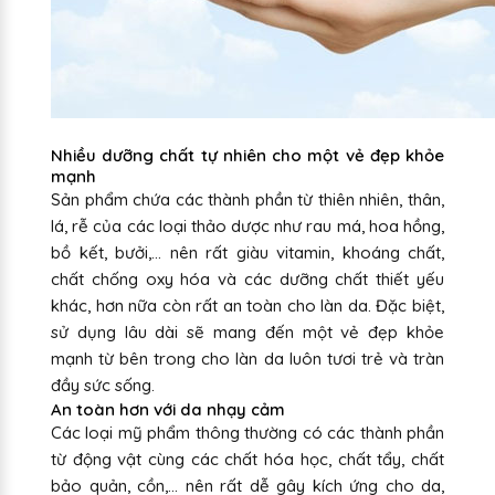
Nhiều dưỡng chất tự nhiên cho một vẻ đẹp khỏe
mạnh
Sản phẩm chứa các thành phần từ thiên nhiên, thân,
lá, rễ của các loại thảo dược như rau má, hoa hồng,
bồ kết, bưởi,... nên rất giàu vitamin, khoáng chất,
chất chống oxy hóa và các dưỡng chất thiết yếu
khác, hơn nữa còn rất an toàn cho làn da. Đặc biệt,
sử dụng lâu dài sẽ mang đến một vẻ đẹp khỏe
mạnh từ bên trong cho làn da luôn tươi trẻ và tràn
đầy sức sống.
An toàn hơn với da nhạy cảm
Các loại mỹ phẩm thông thường có các thành phần
từ động vật cùng các chất hóa học, chất tẩy, chất
bảo quản, cồn,... nên rất dễ gây kích ứng cho da,