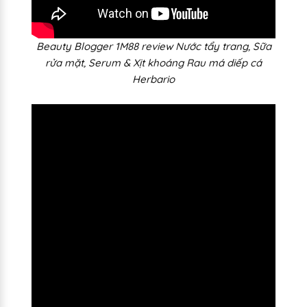
Beauty Blogger 1M88 review Nước tẩy trang, Sữa
rửa mặt, Serum & Xịt khoáng Rau má diếp cá
Herbario