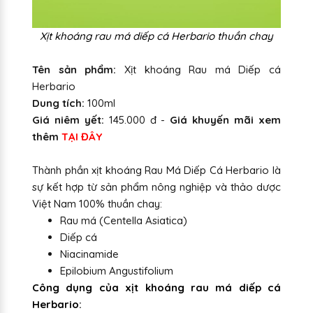
Xịt khoáng rau má diếp cá Herbario thuần chay
Tên sản phẩm:
Xịt khoáng Rau má Diếp cá
Herbario
Dung tích:
100ml
Giá niêm yết:
145.000 đ -
Giá khuyến mãi xem
thêm
TẠI ĐÂY
Thành phần xịt khoáng Rau Má Diếp Cá Herbario là
sự kết hợp từ sản phẩm nông nghiệp và thảo dược
Việt Nam 100% thuần chay:
Rau má (Centella Asiatica)
Diếp cá
Niacinamide
Epilobium Angustifolium
Công dụng của xịt khoáng rau má diếp cá
Herbario
: