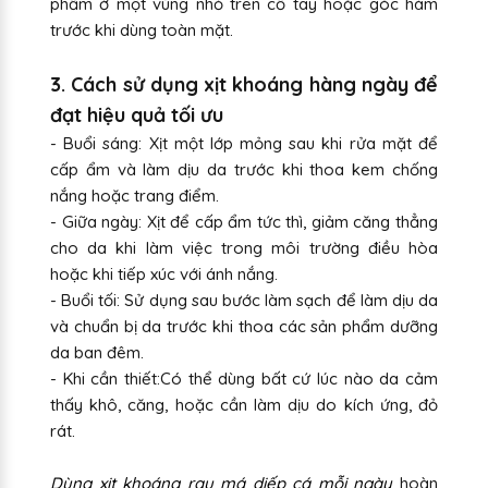
phẩm ở một vùng nhỏ trên cổ tay hoặc góc hàm
trước khi dùng toàn mặt.
3. Cách sử dụng xịt khoáng hàng ngày để
đạt hiệu quả tối ưu
- Buổi sáng: Xịt một lớp mỏng sau khi rửa mặt để
cấp ẩm và làm dịu da trước khi thoa kem chống
nắng hoặc trang điểm.
- Giữa ngày: Xịt để cấp ẩm tức thì, giảm căng thẳng
cho da khi làm việc trong môi trường điều hòa
hoặc khi tiếp xúc với ánh nắng.
- Buổi tối: Sử dụng sau bước làm sạch để làm dịu da
và chuẩn bị da trước khi thoa các sản phẩm dưỡng
da ban đêm.
- Khi cần thiết:Có thể dùng bất cứ lúc nào da cảm
thấy khô, căng, hoặc cần làm dịu do kích ứng, đỏ
rát.
Dùng xịt khoáng rau má diếp cá mỗi ngày
hoàn