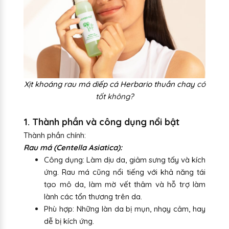
Xịt khoáng rau má diếp cá Herbario thuần chay
có
tốt không?
1. Thành phần và công dụng nổi bật
Thành phần chính:
Rau má (Centella Asiatica):
Công dụng: Làm dịu da, giảm sưng tấy và kích
ứng. Rau má cũng nổi tiếng với khả năng tái
tạo mô da, làm mờ vết thâm và hỗ trợ làm
lành các tổn thương trên da.
Phù hợp: Những làn da bị mụn, nhạy cảm, hay
dễ bị kích ứng.