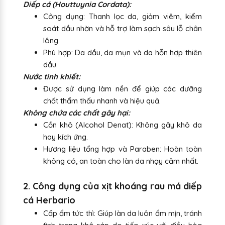
Diếp cá (Houttuynia Cordata):
Công dụng: Thanh lọc da, giảm viêm, kiểm
soát dầu nhờn và hỗ trợ làm sạch sâu lỗ chân
lông.
Phù hợp: Da dầu, da mụn và da hỗn hợp thiên
dầu.
Nước tinh khiết:
Được sử dụng làm nền để giúp các dưỡng
chất thẩm thấu nhanh và hiệu quả.
Không chứa các chất gây hại:
Cồn khô (Alcohol Denat): Không gây khô da
hay kích ứng.
Hương liệu tổng hợp và Paraben: Hoàn toàn
không có, an toàn cho làn da nhạy cảm nhất.
2. Công dụng của xịt khoáng rau má diếp
cá Herbario
Cấp ẩm tức thì: Giúp làn da luôn ẩm mịn, tránh