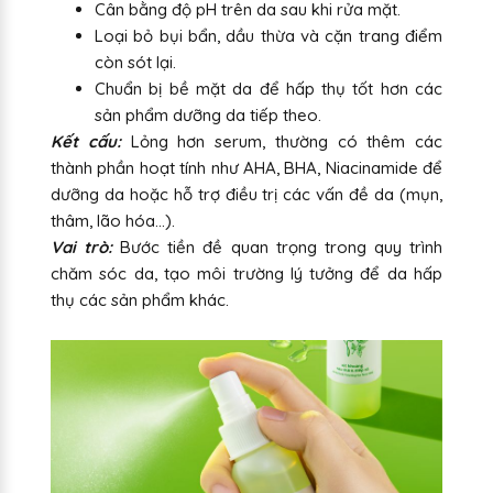
Cân bằng độ pH trên da sau khi rửa mặt.
Loại bỏ bụi bẩn, dầu thừa và cặn trang điểm
còn sót lại.
Chuẩn bị bề mặt da để hấp thụ tốt hơn các
sản phẩm dưỡng da tiếp theo.
Kết cấu:
Lỏng hơn serum, thường có thêm các
thành phần hoạt tính như AHA, BHA, Niacinamide để
dưỡng da hoặc hỗ trợ điều trị các vấn đề da (mụn,
thâm, lão hóa...).
Vai trò:
Bước tiền đề quan trọng trong quy trình
chăm sóc da, tạo môi trường lý tưởng để da hấp
thụ các sản phẩm khác.