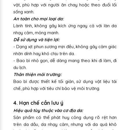
vật, phù hợp với người ăn chay hoặc theo đuổi lối
sống xanh.
An toàn cho mọi loại da:
Lành tính, không gây kích ứng ngay cả với làn da
nhạy cảm, mỏng manh.
Dễ sử dụng và tiện lợi:
- Dạng xịt phun sương mịn đều, không gây cảm giác
nhờn dính hay khó chịu trên da.
- Bao bì nhỏ gọn, dễ dàng mang theo khi đi làm, đi
du lịch.
Thân thiện môi trường:
Bao bì được thiết kế tối giản, sử dụng vật liệu tái
chế, phù hợp với tiêu chí bảo vệ môi trường.
4. Hạn chế cần lưu ý
Hiệu quả tùy thuộc vào cơ địa da:
Sản phẩm có thể phát huy công dụng rõ rệt hơn
trên da dầu, da nhạy cảm, nhưng với da quá khô