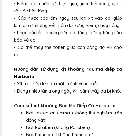
• Kiểm soát nhờn cực hiệu quả, giảm tiết dầu gây bít
tắc lỗ chân lông.
• Cấp nước cấp ẩm ngay sau khi xịt vào da, giúp
làm dịu đi những vết mẩn đỏ, sưng viêm, cháy nắng.
• Phục hồi tổn thương trên da, tăng cường hàng rào
bảo vệ da.
• Có thể thay thế toner giúp cân bằng độ PH cho
da.
Hướng dẫn
sử dụng xịt khoáng rau má diếp cá
Herbario
:
• Xịt trực tiếp lên da mặt, tránh vùng mắt.
• Dùng nhiều lần trong ngày khi cảm thấy da bị khô.
Cam kết xịt khoáng Rau Má Diếp Cá Herbario
Not tested on animal (Không thử nghiệm trên
động vật)
Not Paraben (không Paraben)
Not Phthalate (không Phthalate)