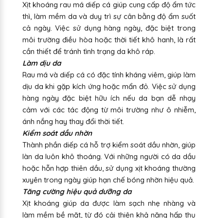
Xịt khoáng rau má diếp cá giúp cung cấp độ ẩm tức
thì, làm mềm da và duy trì sự cân bằng độ ẩm suốt
cả ngày. Việc sử dụng hàng ngày, đặc biệt trong
môi trường điều hòa hoặc thời tiết khô hanh, là rất
cần thiết để tránh tình trạng da khô ráp.
Làm dịu da
Rau má và diếp cá có đặc tính kháng viêm, giúp làm
dịu da khi gặp kích ứng hoặc mẩn đỏ. Việc sử dụng
hàng ngày đặc biệt hữu ích nếu da bạn dễ nhạy
cảm với các tác động từ môi trường như ô nhiễm,
ánh nắng hay thay đổi thời tiết.
Kiểm soát dầu nhờn
Thành phần diếp cá hỗ trợ kiểm soát dầu nhờn, giúp
làn da luôn khô thoáng. Với những người có da dầu
hoặc hỗn hợp thiên dầu, sử dụng xịt khoáng thường
xuyên trong ngày giúp hạn chế bóng nhờn hiệu quả.
Tăng cường hiệu quả dưỡng da
Xịt khoáng giúp da được làm sạch nhẹ nhàng và
làm mềm bề mặt, từ đó cải thiện khả năng hấp thụ