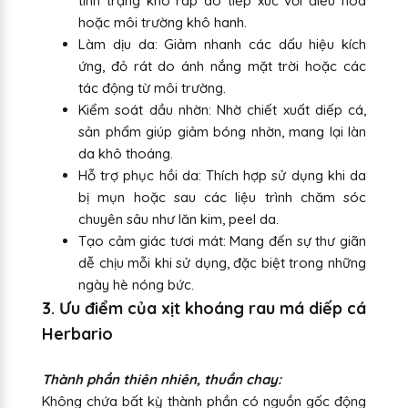
tình trạng khô ráp do tiếp xúc với điều hòa
hoặc môi trường khô hanh.
Làm dịu da: Giảm nhanh các dấu hiệu kích
ứng, đỏ rát do ánh nắng mặt trời hoặc các
tác động từ môi trường.
Kiểm soát dầu nhờn: Nhờ chiết xuất diếp cá,
sản phẩm giúp giảm bóng nhờn, mang lại làn
da khô thoáng.
Hỗ trợ phục hồi da: Thích hợp sử dụng khi da
bị mụn hoặc sau các liệu trình chăm sóc
chuyên sâu như lăn kim, peel da.
Tạo cảm giác tươi mát: Mang đến sự thư giãn
dễ chịu mỗi khi sử dụng, đặc biệt trong những
ngày hè nóng bức.
3. Ưu điểm của xịt khoáng rau má diếp cá
Herbario
Thành phần thiên nhiên, thuần chay:
Không chứa bất kỳ thành phần có nguồn gốc động