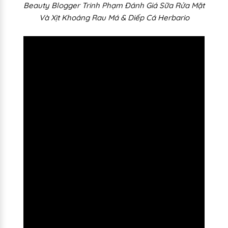
Beauty Blogger Trinh Phạm Đánh Giá Sữa Rửa Mặt
Và Xịt Khoáng Rau Má & Diếp Cá Herbario