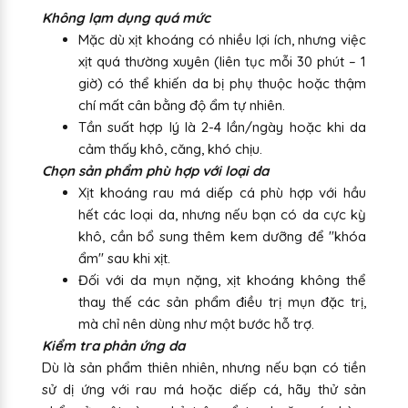
Không lạm dụng quá mức
Mặc dù xịt khoáng có nhiều lợi ích, nhưng việc
xịt quá thường xuyên (liên tục mỗi 30 phút – 1
giờ) có thể khiến da bị phụ thuộc hoặc thậm
chí mất cân bằng độ ẩm tự nhiên.
Tần suất hợp lý là 2-4 lần/ngày hoặc khi da
cảm thấy khô, căng, khó chịu.
Chọn sản phẩm phù hợp với loại da
Xịt khoáng rau má diếp cá phù hợp với hầu
hết các loại da, nhưng nếu bạn có da cực kỳ
khô, cần bổ sung thêm kem dưỡng để "khóa
ẩm" sau khi xịt.
Đối với da mụn nặng, xịt khoáng không thể
thay thế các sản phẩm điều trị mụn đặc trị,
mà chỉ nên dùng như một bước hỗ trợ.
Kiểm tra phản ứng da
Dù là sản phẩm thiên nhiên, nhưng nếu bạn có tiền
sử dị ứng với rau má hoặc diếp cá, hãy thử sản