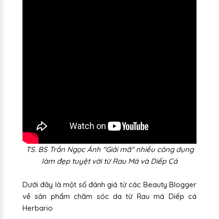
TS. BS Trần Ngọc Ánh "Giải mã" nhiều công dụng
làm đẹp tuyệt vời từ Rau Má và Diếp Cá
Dưới đây là một số đánh giá từ các Beauty Blogger
về sản phẩm chăm sóc da từ Rau má Diếp cá
Herbario