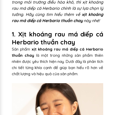
trong môi trường điều hòa khô, thì xịt khoáng
rau má diếp cá Herbario chính là sự lựa chọn lý
tưởng. Hãy cùng tìm hiểu thêm về
xịt khoáng
rau má diếp cá Herbario thuần chay
này nhé!
1. Xịt khoáng rau má diếp cá
Herbario thuần chay
Sản phẩm
xịt khoáng rau má diếp cá Herbario
thuần chay
là một trong những sản phẩm thiên
nhiên được yêu thích hiện nay. Dưới đây là phân tích
chi tiết từng khía cạnh để giúp bạn hiểu rõ hơn về
chất lượng và hiệu quả của sản phẩm.