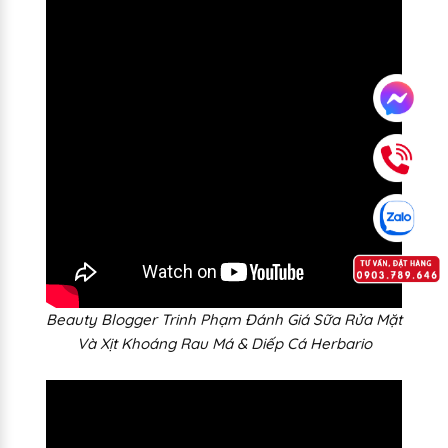
Beauty Blogger Trinh Phạm Đánh Giá Sữa Rửa Mặt
Và Xịt Khoáng Rau Má & Diếp Cá Herbario