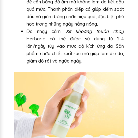
để cân bằng độ ẩm mà không làm da tiết dầu
quá mức. Thành phần diếp cá giúp kiểm soát
dầu và giảm bóng nhờn hiệu quả, đặc biệt phù
hợp trong những ngày nắng nóng.
Da nhạy cảm:
Xịt khoáng thuần chay
Herbario có thể được sử dụng từ 2-4
lần/ngày tùy vào mức độ kích ứng da. Sản
phẩm chứa chiết xuất rau má giúp làm dịu da,
giảm đỏ rát và ngứa ngáy.