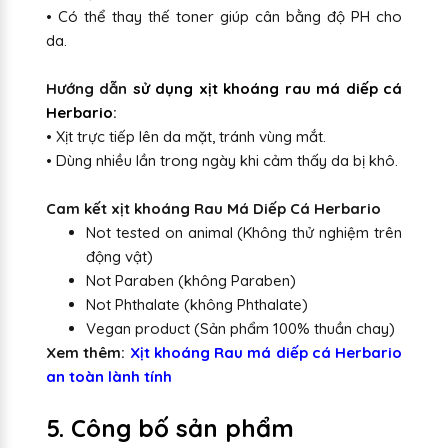
• Có thể thay thế toner giúp cân bằng độ PH cho
da.
Hướng dẫn
sử dụng xịt khoáng rau má diếp cá
Herbario
:
• Xịt trực tiếp lên da mặt, tránh vùng mắt.
• Dùng nhiều lần trong ngày khi cảm thấy da bị khô.
Cam kết xịt khoáng Rau Má Diếp Cá Herbario
Not tested on animal (Không thử nghiệm trên
động vật)
Not Paraben (không Paraben)
Not Phthalate (không Phthalate)
Vegan product (Sản phẩm 100% thuần chay)
Xem thêm:
Xịt khoáng Rau má diếp cá Herbario
an toàn lành tính
5. Công bố sản phẩm