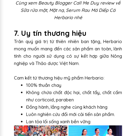
Cùng xem Beauty Blogger Call Me Duy review về
Sữa rửa mặt, Mặt nạ, Serum Rau Má Diếp Cá
Herbario nhé
7. Uy tín thương hiệu
Trân quý giá trị từ thiên nhiên ban tặng, Herbario
mong muốn mang đến các sản phẩm an toàn, lành
tính cho người sử dụng có sự kết hợp giữa Nông
nghiệp và Thảo dược Việt Nam.
Cam kết từ thương hiệu mỹ phẩm Herbario:
100% thuần chay
Không chứa chất độc hại, chất tẩy, chất cấm
như corticoid, paraben
Đồng hành, lắng nghe cùng khách hàng
Luôn nghiên cứu đổi mới cải tiến sản phẩm.
Lan tỏa lối sống xanh bền vững