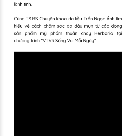
lành tính.
Cùng TS.BS Chuyên khoa da liễu Trần Ngọc Ánh tìm
hiểu về cách chăm sóc da dầu mụn từ các dòng
sản phẩm mỹ phẩm thuần chay Herbario tại
chương trình “VTV3 Sống Vui Mỗi Ngày”.