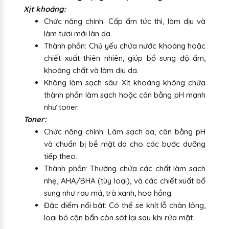
Xịt khoáng:
Chức năng chính: Cấp ẩm tức thì, làm dịu và
làm tươi mới làn da.
Thành phần: Chủ yếu chứa nước khoáng hoặc
chiết xuất thiên nhiên, giúp bổ sung độ ẩm,
khoáng chất và làm dịu da.
Không làm sạch sâu: Xịt khoáng không chứa
thành phần làm sạch hoặc cân bằng pH mạnh
như toner.
Toner:
Chức năng chính: Làm sạch da, cân bằng pH
và chuẩn bị bề mặt da cho các bước dưỡng
tiếp theo.
Thành phần: Thường chứa các chất làm sạch
nhẹ, AHA/BHA (tùy loại), và các chiết xuất bổ
sung như rau má, trà xanh, hoa hồng.
Đặc điểm nổi bật: Có thể se khít lỗ chân lông,
loại bỏ cặn bẩn còn sót lại sau khi rửa mặt.