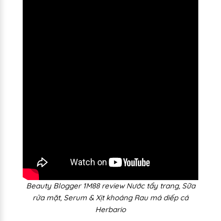
Beauty Blogger 1M88 review Nước tẩy trang, Sữa
rửa mặt, Serum & Xịt khoáng Rau má diếp cá
Herbario