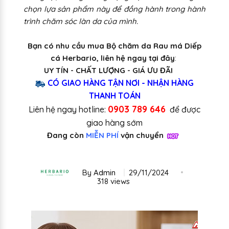
chọn lựa sản phẩm này để đồng hành trong hành
trình chăm sóc làn da của mình.
Bạn có nhu cầu mua Bộ chăm da Rau má Diếp
cá Herbario, liên hệ ngay tại đây
:
UY TÍN - CHẤT LƯỢNG - GIÁ ƯU ĐÃI
CÓ GIAO HÀNG TẬN NƠI - NHẬN HÀNG
THANH TOÁN
0903 789 646
Liên hệ ngay hotline:
để được
giao hàng sớm
Đang còn
MIỄN PHÍ
vận chuyển
By
Admin
29/11/2024
318 views