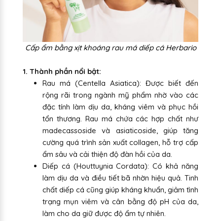
Cấp ẩm bằng xịt khoáng rau má diếp cá Herbario
1. Thành phần nổi bật:
Rau má (Centella Asiatica): Được biết đến
rộng rãi trong ngành mỹ phẩm nhờ vào các
đặc tính làm dịu da, kháng viêm và phục hồi
tổn thương. Rau má chứa các hợp chất như
madecassoside và asiaticoside, giúp tăng
cường quá trình sản xuất collagen, hỗ trợ cấp
ẩm sâu và cải thiện độ đàn hồi của da.
Diếp cá (Houttuynia Cordata): Có khả năng
làm dịu da và điều tiết bã nhờn hiệu quả. Tinh
chất diếp cá cũng giúp kháng khuẩn, giảm tình
trạng mụn viêm và cân bằng độ pH của da,
làm cho da giữ được độ ẩm tự nhiên.