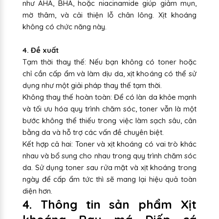
như AHA, BHA, hoặc niacinamide giúp giảm mụn,
mờ thâm, và cải thiện lỗ chân lông. Xịt khoáng
không có chức năng này.
4. Đề xuất
Tạm thời thay thế: Nếu bạn không có toner hoặc
chỉ cần cấp ẩm và làm dịu da, xịt khoáng có thể sử
dụng như một giải pháp thay thế tạm thời.
Không thay thế hoàn toàn: Để có làn da khỏe mạnh
và tối ưu hóa quy trình chăm sóc, toner vẫn là một
bước không thể thiếu trong việc làm sạch sâu, cân
bằng da và hỗ trợ các vấn đề chuyên biệt.
Kết hợp cả hai: Toner và xịt khoáng có vai trò khác
nhau và bổ sung cho nhau trong quy trình chăm sóc
da. Sử dụng toner sau rửa mặt và xịt khoáng trong
ngày để cấp ẩm tức thì sẽ mang lại hiệu quả toàn
diện hơn.
4. Thông tin sản phẩm Xịt