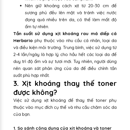
Nên giữ khoảng cách xịt từ 20-30 cm để
sương phủ đều lên mặt và tránh việc nước
đọng quá nhiều trên da, có thể làm mất độ
ẩm tự nhiên.
Tần suất sử dụng xịt khoáng rau má diếp cá
Herbario
phụ thuộc vào nhu cầu cá nhân, loại da
và điều kiện môi trường. Trung bình, việc sử dụng từ
2-4 lần/ngày là hợp lý cho hầu hết các loại da để
duy trì độ ẩm và sự tươi mới. Tuy nhiên, người dùng
nên quan sát phản ứng của da để điều chỉnh tần
suất phù hợp nhất.
3. Xịt khoáng thay thế toner
được không?
Việc sử dụng xịt khoáng để thay thế toner phụ
thuộc vào mục đích cụ thể và nhu cầu chăm sóc da
của bạn.
1. So sánh công dụng của xịt khoáng và toner