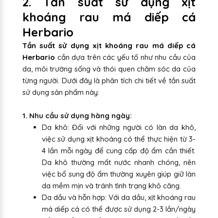
2. Tần suất sử dụng xịt
khoáng rau má diếp cá
Herbario
Tần suất sử dụng xịt khoáng rau má diếp cá
Herbario
cần dựa trên các yếu tố như nhu cầu của
da, môi trường sống và thói quen chăm sóc da của
từng người. Dưới đây là phân tích chi tiết về tần suất
sử dụng sản phẩm này:
1. Nhu cầu sử dụng hàng ngày:
Da khô: Đối với những người có làn da khô,
việc sử dụng xịt khoáng có thể thực hiện từ 3-
4 lần mỗi ngày để cung cấp độ ẩm cần thiết.
Da khô thường mất nước nhanh chóng, nên
việc bổ sung độ ẩm thường xuyên giúp giữ làn
da mềm mịn và tránh tình trạng khô căng.
Da dầu và hỗn hợp: Với da dầu, xịt khoáng rau
má diếp cá có thể được sử dụng 2-3 lần/ngày