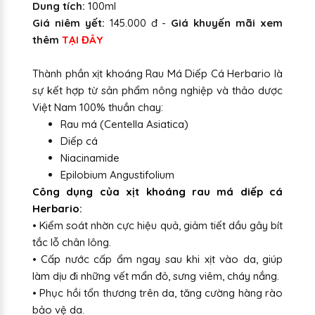
Dung tích:
100ml
Giá niêm yết:
145.000 đ -
Giá khuyến mãi xem
thêm
TẠI ĐÂY
Thành phần xịt khoáng Rau Má Diếp Cá Herbario là
sự kết hợp từ sản phẩm nông nghiệp và thảo dược
Việt Nam 100% thuần chay:
Rau má (Centella Asiatica)
Diếp cá
Niacinamide
Epilobium Angustifolium
Công dụng của xịt khoáng rau má diếp cá
Herbario
:
• Kiểm soát nhờn cực hiệu quả, giảm tiết dầu gây bít
tắc lỗ chân lông.
• Cấp nước cấp ẩm ngay sau khi xịt vào da, giúp
làm dịu đi những vết mẩn đỏ, sưng viêm, cháy nắng.
• Phục hồi tổn thương trên da, tăng cường hàng rào
bảo vệ da.