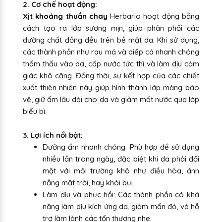
2. Cơ chế hoạt động:
Xịt khoáng thuần chay
Herbario hoạt động bằng
cách tạo ra lớp sương mịn, giúp phân phối các
dưỡng chất đồng đều trên bề mặt da. Khi sử dụng,
các thành phần như rau má và diếp cá nhanh chóng
thẩm thấu vào da, cấp nước tức thì và làm dịu cảm
giác khô căng. Đồng thời, sự kết hợp của các chiết
xuất thiên nhiên này giúp hình thành lớp màng bảo
vệ, giữ ẩm lâu dài cho da và giảm mất nước qua lớp
biểu bì.
3. Lợi ích nổi bật:
Dưỡng ẩm nhanh chóng: Phù hợp để sử dụng
nhiều lần trong ngày, đặc biệt khi da phải đối
mặt với môi trường khô như điều hòa, ánh
nắng mặt trời, hay khói bụi.
Làm dịu và phục hồi: Các thành phần có khả
năng làm dịu kích ứng da, giảm mẩn đỏ, và hỗ
trợ làm lành các tổn thương nhẹ.