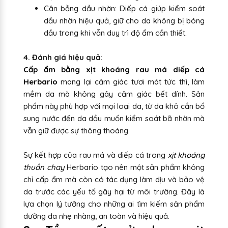
Cân bằng dầu nhờn: Diếp cá giúp kiểm soát
dầu nhờn hiệu quả, giữ cho da không bị bóng
dầu trong khi vẫn duy trì độ ẩm cần thiết.
4. Đánh giá hiệu quả:
Cấp ẩm bằng xịt khoáng rau má diếp cá
Herbario
mang lại cảm giác tươi mát tức thì, làm
mềm da mà không gây cảm giác bết dính. Sản
phẩm này phù hợp với mọi loại da, từ da khô cần bổ
sung nước đến da dầu muốn kiểm soát bã nhờn mà
vẫn giữ được sự thông thoáng.
Sự kết hợp của rau má và diếp cá trong
xịt khoáng
thuần chay
Herbario tạo nên một sản phẩm không
chỉ cấp ẩm mà còn có tác dụng làm dịu và bảo vệ
da trước các yếu tố gây hại từ môi trường. Đây là
lựa chọn lý tưởng cho những ai tìm kiếm sản phẩm
dưỡng da nhẹ nhàng, an toàn và hiệu quả.