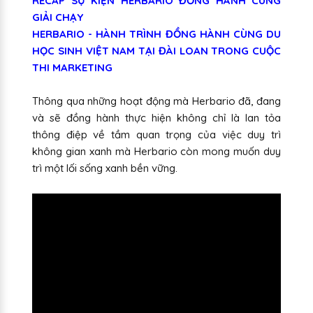
RECAP SỰ KIỆN HERBARIO ĐỒNG HÀNH CÙNG
GIẢI CHẠY
HERBARIO - HÀNH TRÌNH ĐỒNG HÀNH CÙNG DU
HỌC SINH VIỆT NAM TẠI ĐÀI LOAN TRONG CUỘC
THI MARKETING
Thông qua những hoạt động mà Herbario đã, đang
và sẽ đồng hành thực hiện không chỉ là lan tỏa
thông điệp về tầm quan trọng của việc duy trì
không gian xanh mà Herbario còn mong muốn duy
trì một lối sống xanh bền vững.