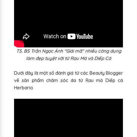
TS. BS Trần Ngọc Ánh "Giải mã" nhiều công dụng
làm đẹp tuyệt vời từ Rau Má và Diếp Cá
Dưới đây là một số đánh giá từ các Beauty Blogger
về sản phẩm chăm sóc da từ Rau má Diếp cá
Herbario