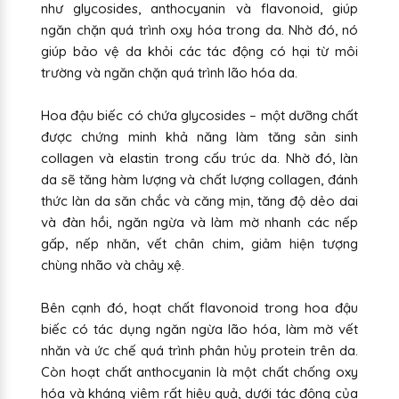
như glycosides, anthocyanin và flavonoid, giúp
ngăn chặn quá trình oxy hóa trong da. Nhờ đó, nó
giúp bảo vệ da khỏi các tác động có hại từ môi
trường và ngăn chặn quá trình lão hóa da.
Hoa đậu biếc có chứa glycosides – một dưỡng chất
được chứng minh khả năng làm tăng sản sinh
collagen và elastin trong cấu trúc da. Nhờ đó, làn
da sẽ tăng hàm lượng và chất lượng collagen, đánh
thức làn da săn chắc và căng mịn, tăng độ dẻo dai
và đàn hồi, ngăn ngừa và làm mờ nhanh các nếp
gấp, nếp nhăn, vết chân chim, giảm hiện tượng
chùng nhão và chảy xệ.
Bên cạnh đó, hoạt chất flavonoid trong hoa đậu
biếc có tác dụng ngăn ngừa lão hóa, làm mờ vết
nhăn và ức chế quá trình phân hủy protein trên da.
Còn hoạt chất anthocyanin là một chất chống oxy
hóa và kháng viêm rất hiệu quả, dưới tác động của