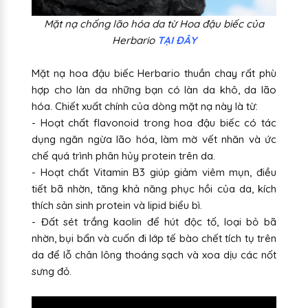
Mặt nạ chống lão hóa da từ Hoa đậu biếc của
Herbario
TẠI ĐÂY
Mặt nạ hoa đậu biếc Herbario thuần chay rất phù
hợp cho làn da những bạn có làn da khô, da lão
hóa. Chiết xuất chính của dòng mặt nạ này là từ:
- Hoạt chất flavonoid trong hoa đậu biếc có tác
dụng ngăn ngừa lão hóa, làm mờ vết nhăn và ức
chế quá trình phân hủy protein trên da.
- Hoạt chất Vitamin B3 giúp giảm viêm mụn, điều
tiết bã nhờn, tăng khả năng phục hồi của da, kích
thích sản sinh protein và lipid biểu bì.
- Đất sét trắng kaolin để hút độc tố, loại bỏ bã
nhờn, bụi bẩn và cuốn đi lớp tế bào chết tích tụ trên
da để lỗ chân lông thoáng sạch và xoa dịu các nốt
sưng đỏ.