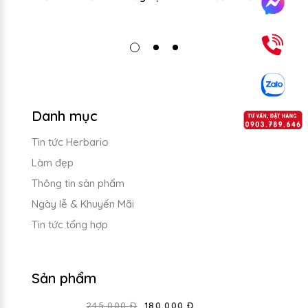
b
Danh mục
Tin tức Herbario
Làm đẹp
Thông tin sản phẩm
Ngày lễ & Khuyến Mãi
Tin tức tổng hợp
Sản phẩm
245.000 Đ
180.000 Đ