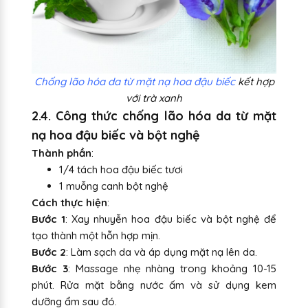
Chống lão hóa da từ mặt nạ hoa đậu biếc
kết hợp
với trà xanh
2.4. Công thức chống lão hóa da từ mặt
nạ hoa đậu biếc và bột nghệ
Thành phần
:
1/4 tách hoa đậu biếc tươi
1 muỗng canh bột nghệ
Cách thực hiện
:
Bước 1
: Xay nhuyễn hoa đậu biếc và bột nghệ để
tạo thành một hỗn hợp mịn.
Bước 2
: Làm sạch da và áp dụng mặt nạ lên da.
Bước 3
: Massage nhẹ nhàng trong khoảng 10-15
phút. Rửa mặt bằng nước ấm và sử dụng kem
dưỡng ẩm sau đó.