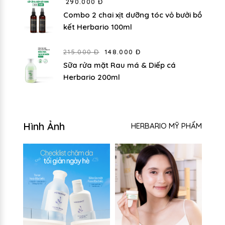
290.000 Đ
Combo 2 chai xịt dưỡng tóc vỏ bưởi bồ
kết Herbario 100ml
215.000 Đ
148.000 Đ
Sữa rửa mặt Rau má & Diếp cá
Herbario 200ml
Hình Ảnh
HERBARIO MỸ PHẨM