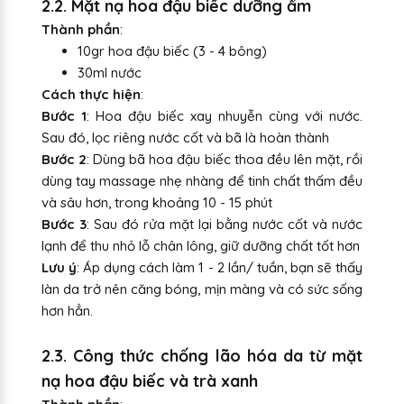
2.2. Mặt nạ hoa đậu biếc dưỡng ẩm
Thành phần
:
10gr hoa đậu biếc (3 - 4 bông)
30ml nước
Cách thực hiện
:
Bước 1
: Hoa đậu biếc xay nhuyễn cùng với nước.
Sau đó, lọc riêng nước cốt và bã là hoàn thành
Bước 2
: Dùng bã hoa đậu biếc thoa đều lên mặt, rồi
dùng tay massage nhẹ nhàng để tinh chất thấm đều
và sâu hơn, trong khoảng 10 - 15 phút
Bước 3
: Sau đó rửa mặt lại bằng nước cốt và nước
lạnh để thu nhỏ lỗ chân lông, giữ dưỡng chất tốt hơn
Lưu ý
: Áp dụng cách làm 1 - 2 lần/ tuần, bạn sẽ thấy
làn da trở nên căng bóng, mịn màng và có sức sống
hơn hẳn.
2.3. Công thức chống lão hóa da từ mặt
nạ hoa đậu biếc và trà xanh