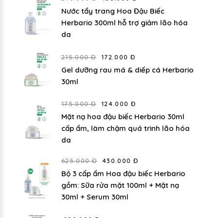
Nước tẩy trang Hoa Đậu Biếc
Herbario 300ml hỗ trợ giảm lão hóa
da
215.000 Đ
172.000 Đ
Gel dưỡng rau má & diếp cá Herbario
30ml
175.000 Đ
124.000 Đ
Mặt nạ hoa đậu biếc Herbario 30ml
cấp ẩm, làm chậm quá trình lão hóa
da
625.000 Đ
430.000 Đ
Bộ 3 cấp ẩm Hoa đậu biếc Herbario
gồm: Sữa rửa mặt 100ml + Mặt nạ
30ml + Serum 30ml