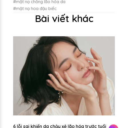
#mặt nạ chống lão hóa da
#mặt nạ hoa đậu biếc
Bài viết khác
n
6 lỗi sai khiến da chảy xệ lão hóa trước tuổi
Đi