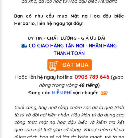
da khô, da lão hóa từ Hoa đậu biếc Herbario
Bạn có nhu cầu mua Mặt nạ Hoa đậu biếc
Herbario, liên hệ ngay tại đây
:
UY TÍN - CHẤT LƯỢNG - GIÁ ƯU ĐÃI
CÓ GIAO HÀNG TẬN NƠI - NHẬN HÀNG
THANH TOÁN
0903 789 646
Hoặc liên hệ ngay hotline:
(
giao
hàng trong vòng
48 tiếng
)
Đang còn
MIỄN PHÍ
vận chuyển
Cuối cùng, hãy nhớ rằng chăm sóc da là quá trình
từ từ và đòi hỏi kiên nhẫn. Hãy kiên trì áp dụng các
công thức mặt nạ hoa đậu biếc và kiểm tra kết
quả sau một thời gian sử dụng. Với sự chăm chỉ và
đúng cách, bạn sẽ có làn da khỏe mạnh, trẻ trung