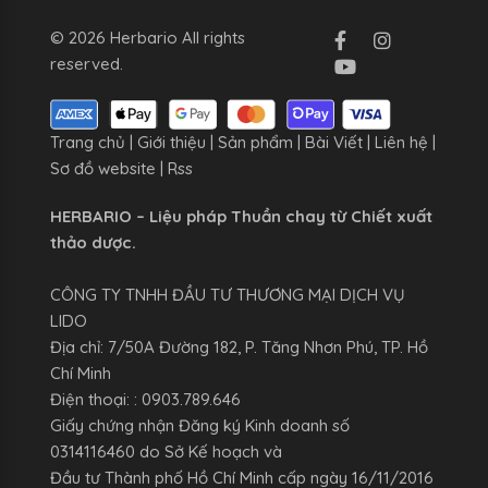
© 2026 Herbario All rights
reserved.
Trang chủ
|
Giới thiệu
|
Sản phẩm
|
Bài Viết
|
Liên hệ
|
Sơ đồ website
|
Rss
HERBARIO – Liệu pháp Thuần chay từ Chiết xuất
thảo dược.
CÔNG TY TNHH ĐẦU TƯ THƯƠNG MẠI DỊCH VỤ
LIDO
Địa chỉ: 7/50A Đường 182, P. Tăng Nhơn Phú, TP. Hồ
Chí Minh
Điện thoại: : 0903.789.646
Giấy chứng nhận Đăng ký Kinh doanh số
0314116460 do Sở Kế hoạch và
Đầu tư Thành phố Hồ Chí Minh cấp ngày 16/11/2016