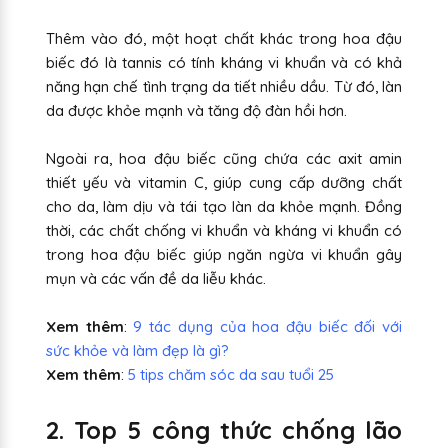
Thêm vào đó, một hoạt chất khác trong hoa đậu
biếc đó là tannis có tính kháng vi khuẩn và có khả
năng hạn chế tình trạng da tiết nhiều dầu. Từ đó, làn
da được khỏe mạnh và tăng độ đàn hồi hơn.
Ngoài ra, hoa đậu biếc cũng chứa các axit amin
thiết yếu và vitamin C, giúp cung cấp dưỡng chất
cho da, làm dịu và tái tạo làn da khỏe mạnh. Đồng
thời, các chất chống vi khuẩn và kháng vi khuẩn có
trong hoa đậu biếc giúp ngăn ngừa vi khuẩn gây
mụn và các vấn đề da liễu khác.
Xem thêm
:
9 tác dụng của hoa đậu biếc đối với
sức khỏe và làm đẹp là gì?
Xem thêm
:
5 tips chăm sóc da sau tuổi 25
2. Top 5 công thức chống lão