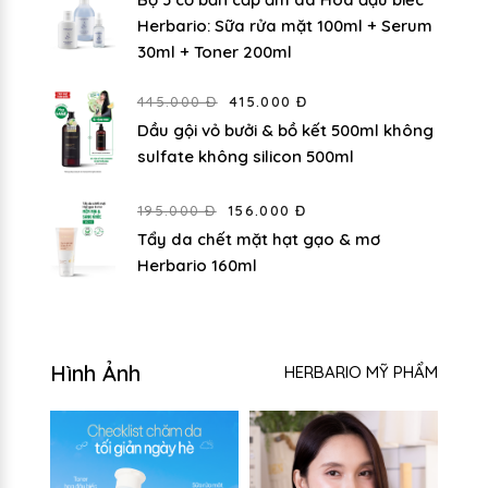
Herbario: Sữa rửa mặt 100ml + Serum
30ml + Toner 200ml
445.000 Đ
415.000 Đ
Dầu gội vỏ bưởi & bồ kết 500ml không
sulfate không silicon 500ml
195.000 Đ
156.000 Đ
Tẩy da chết mặt hạt gạo & mơ
Herbario 160ml
Hình Ảnh
HERBARIO MỸ PHẨM