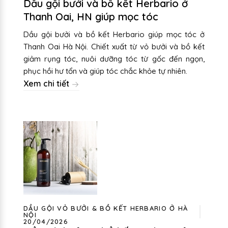
Dầu gội bưởi và bồ kết Herbario ở
Thanh Oai, HN giúp mọc tóc
Dầu gội bưởi và bồ kết Herbario giúp mọc tóc ở
Thanh Oai Hà Nội. Chiết xuất từ vỏ bưởi và bồ kết
giảm rụng tóc, nuôi dưỡng tóc từ gốc đến ngọn,
phục hồi hư tổn và giúp tóc chắc khỏe tự nhiên.
Xem chi tiết
DẦU GỘI VỎ BƯỞI & BỒ KẾT HERBARIO Ở HÀ
NỘI
20/04/2026