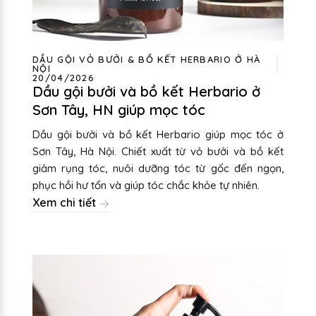
DẦU GỘI VỎ BƯỞI & BỒ KẾT HERBARIO Ở HÀ
NỘI
20/04/2026
Dầu gội bưởi và bồ kết Herbario ở
Sơn Tây, HN giúp mọc tóc
Dầu gội bưởi và bồ kết Herbario giúp mọc tóc ở
Sơn Tây, Hà Nội. Chiết xuất từ vỏ bưởi và bồ kết
giảm rụng tóc, nuôi dưỡng tóc từ gốc đến ngọn,
phục hồi hư tổn và giúp tóc chắc khỏe tự nhiên.
Xem chi tiết