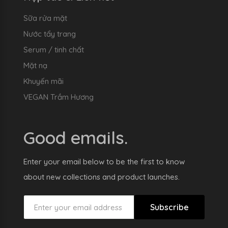
Sữa rửa mặt
Nước tẩy trang
Serum / tinh chất
Mặt nạ
Khuyến mãi
VEGAN Trầm Hương
Good emails.
Enter your email below to be the first to know
about new collections and product launches.
Subscribe