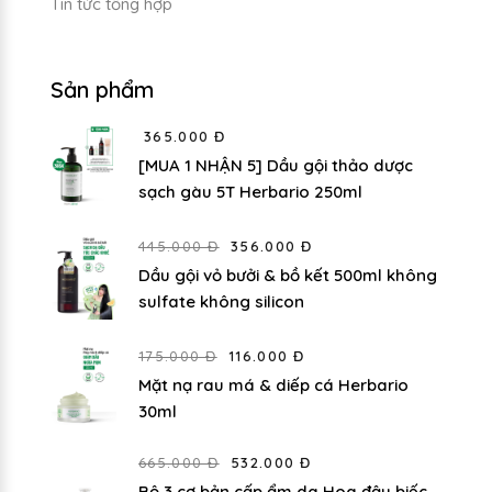
Tin tức tổng hợp
Sản phẩm
365.000 Đ
[MUA 1 NHẬN 5] Dầu gội thảo dược
sạch gàu 5T Herbario 250ml
445.000 Đ
356.000 Đ
Dầu gội vỏ bưởi & bồ kết 500ml không
sulfate không silicon
175.000 Đ
116.000 Đ
Mặt nạ rau má & diếp cá Herbario
30ml
665.000 Đ
532.000 Đ
Bộ 3 cơ bản cấp ẩm da Hoa đậu biếc