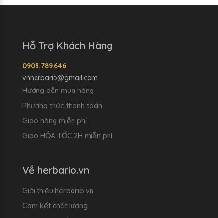
Hỗ Trợ Khách Hàng
0903.789.646
vnherbario@gmail.com
Hướng dẫn mua hàng
Phương thức thanh toán
Giao hàng miễn phí
Giao HỎA TỐC 2H miễn phí
Về herbario.vn
Giới thiệu herbario.vn
Cam kết chất lượng