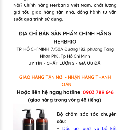
Nội? Chính hãng Herbario Việt Nam, chất lượng
giá tốt, giao hàng tận nhà, đồng hành tư vấn
suốt quá trình sử dụng.
ĐỊA CHỈ BÁN SẢN PHẨM CHÍNH HÃNG
HERBRIO
TP. HỒ CHÍ MINH: 7/50A Đường 182, phường Tăng
Nhơn Phú, Tp Hồ Chí Minh
UY TÍN - CHẤT LƯỢNG - GIÁ ƯU ĐÃI
GIAO HÀNG TẬN NƠI - NHẬN HÀNG THANH
TOÁN
Hoặc liên hệ ngay hotline:
0903 789 646
(giao hàng trong vòng 48 tiếng)
Bộ chăm sóc tóc chuyên
sâu:
+
Dầu gội bưởi và bồ kết