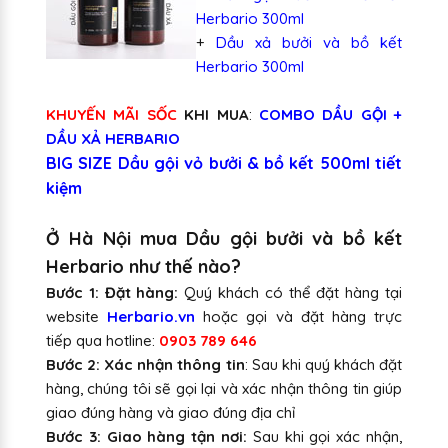
Herbario 300ml
+
Dầu xả bưởi và bồ kết
Herbario 300ml
KHUYẾN MÃI SỐC
KHI MUA
:
COMBO DẦU GỘI +
DẦU XẢ HERBARIO
BIG SIZE Dầu gội vỏ bưởi & bồ kết 500ml tiết
kiệm
Ở Hà Nội mua Dầu gội bưởi và bồ kết
Herbario như thế nào?
Bước 1: Đặt hàng:
Quý khách có thể đặt hàng tại
website
Herbario.vn
hoặc gọi và đặt hàng trực
tiếp qua hotline:
0903 789 646
Bước 2: Xác nhận thông tin
: Sau khi quý khách đặt
hàng, chúng tôi sẽ gọi lại và xác nhận thông tin giúp
giao đúng hàng và giao đúng địa chỉ
Bước 3: Giao hàng tận nơi:
Sau khi gọi xác nhận,