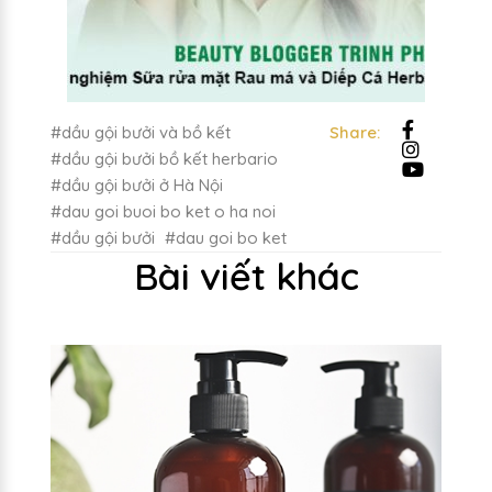
#dầu gội bưởi và bồ kết
Share:
#dầu gội bưởi bồ kết herbario
#dầu gội bưởi ở Hà Nội
#dau goi buoi bo ket o ha noi
#dầu gội bưởi
#dau goi bo ket
Bài viết khác