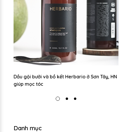
úp
Dầu gội bưởi và bồ kết Herbario ở Sơn Tây, HN
Dầ
giúp mọc tóc
g
Danh mục