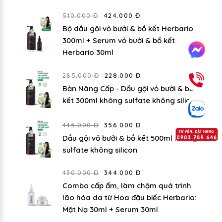
510.000 Đ
424.000 Đ
Bộ dầu gội vỏ bưởi & bồ kết Herbario
300ml + Serum vỏ bưởi & bồ kết
Herbario 30ml
285.000 Đ
228.000 Đ
Bản Nâng Cấp - Dầu gội vỏ bưởi & bồ
kết 300ml không sulfate không silicon
445.000 Đ
356.000 Đ
Dầu gội vỏ bưởi & bồ kết 500ml không
sulfate không silicon
430.000 Đ
344.000 Đ
Combo cấp ẩm, làm chậm quá trình
lão hóa da từ Hoa đậu biếc Herbario:
Mặt Nạ 30ml + Serum 30ml