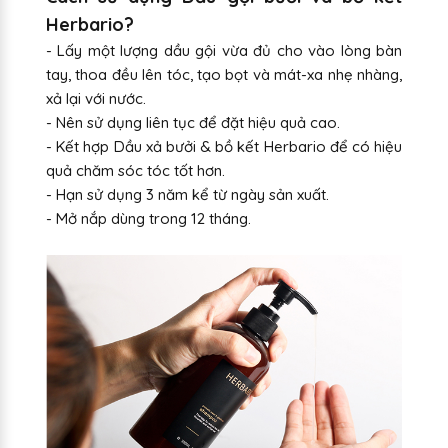
Herbario?
- Lấy một lượng dầu gội vừa đủ cho vào lòng bàn
tay, thoa đều lên tóc, tạo bọt và mát-xa nhẹ nhàng,
xả lại với nước.
- Nên sử dụng liên tục để đặt hiệu quả cao.
- Kết hợp Dầu xả bưởi & bồ kết Herbario để có hiệu
quả chăm sóc tóc tốt hơn.
- Hạn sử dụng 3 năm kể từ ngày sản xuất.
- Mở nắp dùng trong 12 tháng.