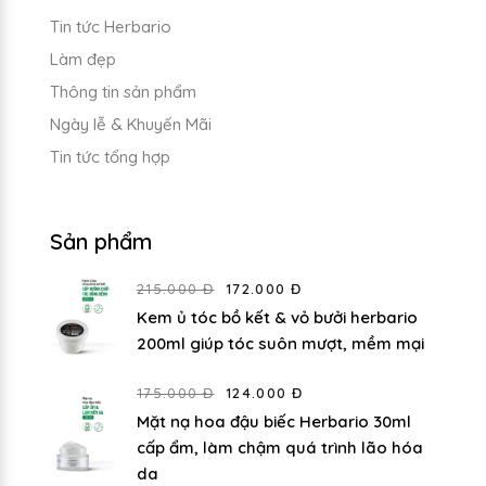
Tin tức Herbario
Làm đẹp
Thông tin sản phẩm
Ngày lễ & Khuyến Mãi
Tin tức tổng hợp
Sản phẩm
215.000 Đ
172.000 Đ
Kem ủ tóc bồ kết & vỏ bưởi herbario
200ml giúp tóc suôn mượt, mềm mại
175.000 Đ
124.000 Đ
Mặt nạ hoa đậu biếc Herbario 30ml
cấp ẩm, làm chậm quá trình lão hóa
da