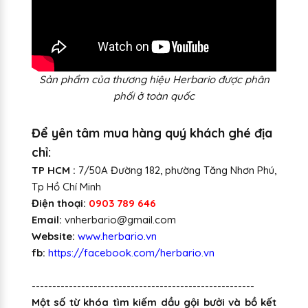
S
ản phẩm của thương hiệu Herbario được phân
phối ở toàn quốc
Để yên tâm mua hàng quý khách ghé địa
chỉ:
TP HCM :
7/50A Đường 182, phường Tăng Nhơn Phú,
Tp Hồ Chí Minh
Điện thoại:
0903 789 646
Email:
vnherbario@gmail.com
Website:
www.herbario.vn
fb:
https://facebook.com/herbario.vn
------------------------------------------------------
Một số từ khóa tìm kiếm dầu gội bưởi và bồ kết