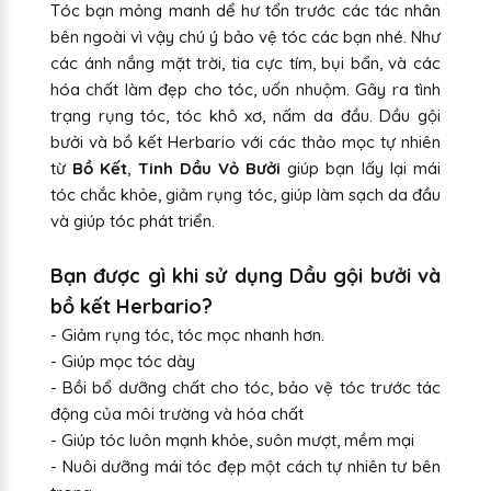
Tóc bạn mỏng manh dể hư tổn trước các tác nhân
bên ngoài vì vậy chú ý bảo vệ tóc các bạn nhé. Như
các ánh nắng mặt trời, tia cực tím, bụi bẩn, và các
hóa chất làm đẹp cho tóc, uốn nhuộm. Gây ra tình
trạng rụng tóc, tóc khô xơ, nấm da đầu. Dầu gội
bưởi và bồ kết Herbario với các thảo mọc tự nhiên
từ
Bồ Kết
,
Tinh Dầu Vỏ Bưởi
giúp bạn lấy lại mái
tóc chắc khỏe, giảm rụng tóc, giúp làm sạch da đầu
và giúp tóc phát triển.
Bạn được gì khi sử dụng Dầu gội bưởi và
bồ kết Herbario?
- Giảm rụng tóc, tóc mọc nhanh hơn.
- Giúp mọc tóc dày
- Bồi bổ dưỡng chất cho tóc, bảo vệ tóc trước tác
động của môi trường và hóa chất
- Giúp tóc luôn mạnh khỏe, suôn mượt, mềm mại
- Nuôi dưỡng mái tóc đẹp một cách tự nhiên tư bên