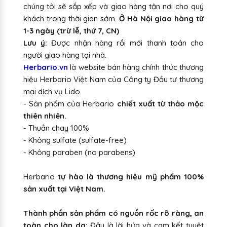
chúng tôi sẽ sắp xếp và giao hàng tận nơi cho quý
khách trong thời gian sớm.
Ở Hà Nội giao hàng từ
1-3 ngày (trừ lễ, thứ 7, CN)
Lưu ý:
Được nhận hàng rồi mới thanh toán cho
người giao hàng tại nhà.
Herbario.vn
là website bán hàng chính thức thương
hiệu Herbario Việt Nam của Công ty Đầu tư thương
mại dịch vụ Lido.
- Sản phẩm của Herbario
chiết xuất từ thảo mộc
thiên nhiên.
- Thuần chay 100%
- Không sulfate (sulfate-free)
- Không paraben (no parabens)
Herbario
tự hào là thương hiệu mỹ phẩm 100%
sản xuất tại Việt Nam.
Thành phần sản phẩm có nguồn rốc rõ ràng, an
toàn cho làn da:
Đây là lời hứa và cam kết tuyệt