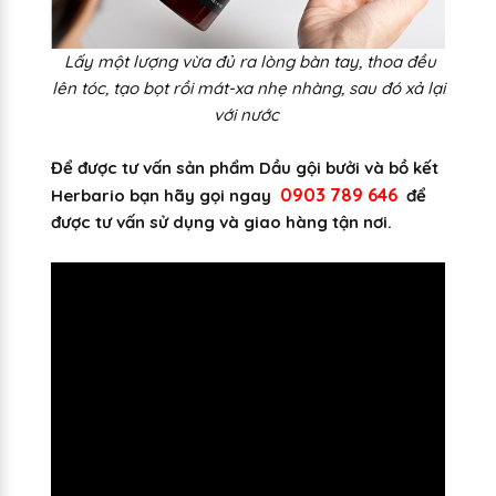
Lấy một lượng vừa đủ ra lòng bàn tay, thoa đều
lên tóc, tạo bọt rồi mát-xa nhẹ nhàng, sau đó xả lại
với nước
Để được tư vấn sản phẩm Dầu gội bưởi và bồ kết
0903 789 646
Herbario bạn hãy gọi ngay
để
được tư vấn sử dụng và giao hàng tận nơi.