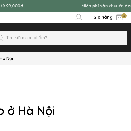
000đ
Miễn phí vận chuyển đơn hàng
0
Giỏ hàng
 Hà Nội
o ở Hà Nội