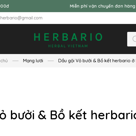
Miễn phí vận chuyển đơn hàng từ 99,
nherbario@gmail.com
 chủ
Mạng lưới
Dầu gội Vỏ bưởi & Bồ kết herbario ở
ỏ bưởi & Bồ kết herbari