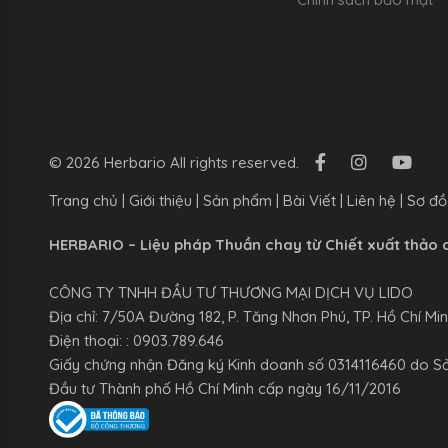
© 2026 Herbario All rights reserved.
Trang chủ
|
Giới thiệu
|
Sản phẩm
|
Bài Viết
|
Liên hệ
|
Sơ đồ
HERBARIO – Liệu pháp Thuần chay từ Chiết xuất thảo 
CÔNG TY TNHH ĐẦU TƯ THƯƠNG MẠI DỊCH VỤ LIDO
Địa chỉ: 7/50A Đường 182, P. Tăng Nhơn Phú, TP. Hồ Chí Mi
Điện thoại: : 0903.789.646
Giấy chứng nhận Đăng ký Kinh doanh số 0314116460 do S
Đầu tư Thành phố Hồ Chí Minh cấp ngày 16/11/2016