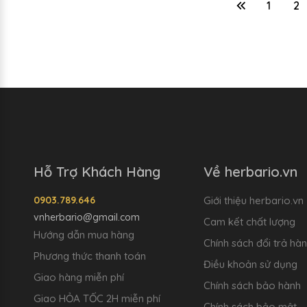
1
2
Hỗ Trợ Khách Hàng
Về herbario.vn
0903.789.646
Giới thiệu herbario.vn
vnherbario@gmail.com
Cam kết chất lượng
Hướng dẫn mua hàng
Chính sách đổi trả hà
Phương thức thanh toán
Điều khoản sử dụng
Giao hàng miễn phí
Chính sách bảo hành
Giao HỎA TỐC 2H miễn phí
Chính sách bảo mật