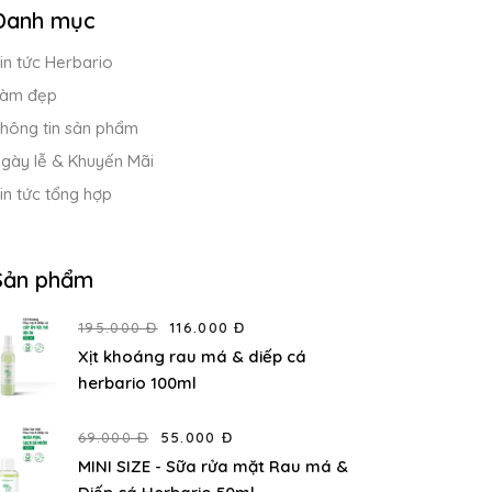
Danh mục
in tức Herbario
àm đẹp
hông tin sản phẩm
gày lễ & Khuyến Mãi
in tức tổng hợp
Sản phẩm
195.000 Đ
116.000 Đ
Xịt khoáng rau má & diếp cá
herbario 100ml
69.000 Đ
55.000 Đ
MINI SIZE - Sữa rửa mặt Rau má &