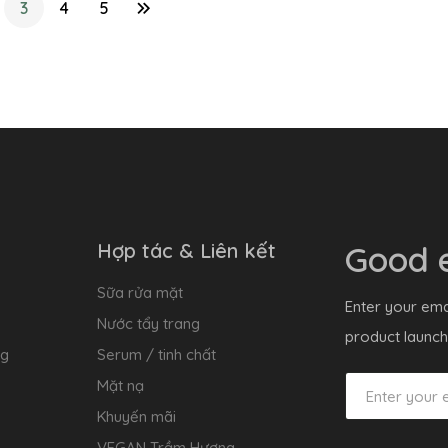
3
4
5
Hợp tác & Liên kết
Good e
Sữa rửa mặt
Enter your ema
Nước tẩy trang
product launch
ng
Serum / tinh chất
Mặt nạ
Khuyến mãi
VEGAN Trầm Hương