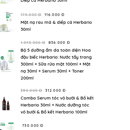
Diếp cá Herbario 50ml
175.000 Đ
116.000 Đ
Mặt nạ rau má & diếp cá Herbario
30ml
1.045.000 Đ
836.000 Đ
Bộ 5 dưỡng ẩm da toàn diện Hoa
đậu biếc Herbario: Nước tẩy trang
300ml + Sữa rửa mặt 100ml + Mặt
nạ 30ml + Serum 30ml + Toner
200ml
390.000 Đ
312.000 Đ
Combo Serum tóc vỏ bưởi & Bồ kết
Herbario 30ml + Nước dưỡng tóc
vỏ bưởi & Bồ kết Herbario 100ml
730.000 Đ