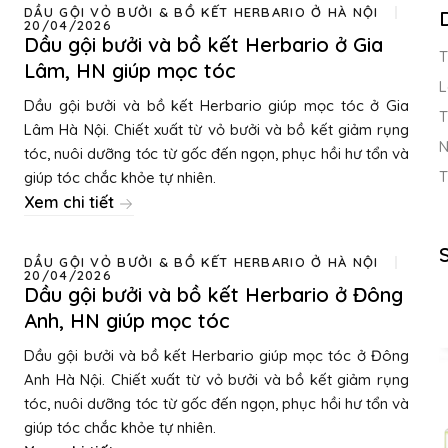
DẦU GỘI VỎ BƯỞI & BỒ KẾT HERBARIO Ở HÀ NỘI
20/04/2026
Dầu gội bưởi và bồ kết Herbario ở Gia
T
Lâm, HN giúp mọc tóc
L
Dầu gội bưởi và bồ kết Herbario giúp mọc tóc ở Gia
T
Lâm Hà Nội. Chiết xuất từ vỏ bưởi và bồ kết giảm rụng
N
tóc, nuôi dưỡng tóc từ gốc đến ngọn, phục hồi hư tổn và
T
giúp tóc chắc khỏe tự nhiên.
Xem chi tiết
DẦU GỘI VỎ BƯỞI & BỒ KẾT HERBARIO Ở HÀ NỘI
20/04/2026
Dầu gội bưởi và bồ kết Herbario ở Đông
Anh, HN giúp mọc tóc
Dầu gội bưởi và bồ kết Herbario giúp mọc tóc ở Đông
Anh Hà Nội. Chiết xuất từ vỏ bưởi và bồ kết giảm rụng
tóc, nuôi dưỡng tóc từ gốc đến ngọn, phục hồi hư tổn và
giúp tóc chắc khỏe tự nhiên.