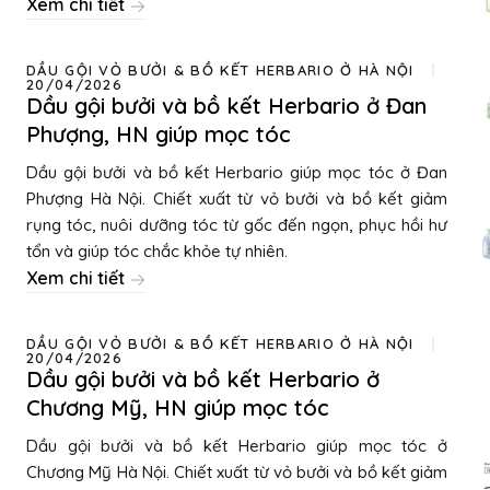
Xem chi tiết
DẦU GỘI VỎ BƯỞI & BỒ KẾT HERBARIO Ở HÀ NỘI
20/04/2026
Dầu gội bưởi và bồ kết Herbario ở Đan
Phượng, HN giúp mọc tóc
Dầu gội bưởi và bồ kết Herbario giúp mọc tóc ở Đan
Phượng Hà Nội. Chiết xuất từ vỏ bưởi và bồ kết giảm
rụng tóc, nuôi dưỡng tóc từ gốc đến ngọn, phục hồi hư
tổn và giúp tóc chắc khỏe tự nhiên.
Xem chi tiết
DẦU GỘI VỎ BƯỞI & BỒ KẾT HERBARIO Ở HÀ NỘI
20/04/2026
Dầu gội bưởi và bồ kết Herbario ở
Chương Mỹ, HN giúp mọc tóc
Dầu gội bưởi và bồ kết Herbario giúp mọc tóc ở
Chương Mỹ Hà Nội. Chiết xuất từ vỏ bưởi và bồ kết giảm