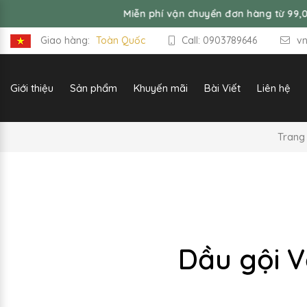
Miễn phí vận chuyển đơn hàng từ 99,000đ
Giao hàng:
Toàn Quốc
Call: 0903789646
v
Giới thiệu
Sản phẩm
Khuyến mãi
Bài Viết
Liên hệ
Trang
Dầu gội V