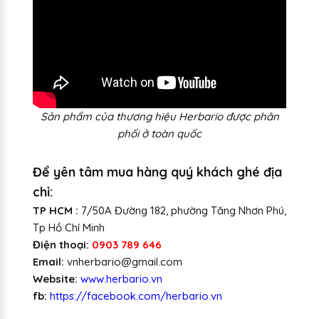
S
ản phẩm của thương hiệu Herbario được phân
phối ở toàn quốc
Để yên tâm mua hàng quý khách ghé địa
chỉ:
TP HCM :
7/50A Đường 182, phường Tăng Nhơn Phú,
Tp Hồ Chí Minh
Điện thoại:
0903 789 646
Email:
vnherbario@gmail.com
Website:
www.herbario.vn
fb:
https://facebook.com/herbario.vn