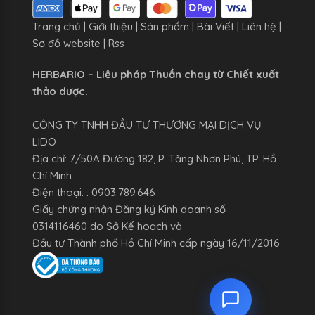
Trang chủ
|
Giới thiệu
|
Sản phẩm
|
Bài Viết
|
Liên hệ
|
Sơ đồ website
|
Rss
HERBARIO – Liệu pháp Thuần chay từ Chiết xuất
thảo dược.
CÔNG TY TNHH ĐẦU TƯ THƯƠNG MẠI DỊCH VỤ
LIDO
Địa chỉ: 7/50A Đường 182, P. Tăng Nhơn Phú, TP. Hồ
Chí Minh
Điện thoại: : 0903.789.646
Giấy chứng nhận Đăng ký Kinh doanh số
0314116460 do Sở Kế hoạch và
Đầu tư Thành phố Hồ Chí Minh cấp ngày 16/11/2016