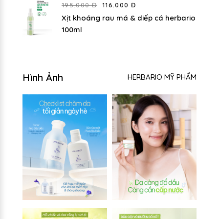
195.000 Đ
116.000 Đ
Xịt khoáng rau má & diếp cá herbario
100ml
Hình Ảnh
HERBARIO MỸ PHẨM