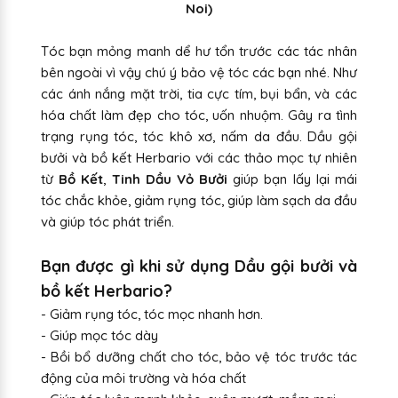
Noi)
Tóc bạn mỏng manh dể hư tổn trước các tác nhân
bên ngoài vì vậy chú ý bảo vệ tóc các bạn nhé. Như
các ánh nắng mặt trời, tia cực tím, bụi bẩn, và các
hóa chất làm đẹp cho tóc, uốn nhuộm. Gây ra tình
trạng rụng tóc, tóc khô xơ, nấm da đầu. Dầu gội
bưởi và bồ kết Herbario với các thảo mọc tự nhiên
từ
Bồ Kết
,
Tinh Dầu Vỏ Bưởi
giúp bạn lấy lại mái
tóc chắc khỏe, giảm rụng tóc, giúp làm sạch da đầu
và giúp tóc phát triển.
Bạn được gì khi sử dụng Dầu gội bưởi và
bồ kết Herbario?
- Giảm rụng tóc, tóc mọc nhanh hơn.
- Giúp mọc tóc dày
- Bồi bổ dưỡng chất cho tóc, bảo vệ tóc trước tác
động của môi trường và hóa chất