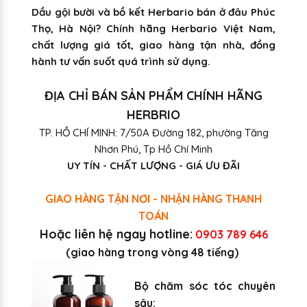
Dầu gội bười và bồ kết Herbario bán ở đâu Phúc
Thọ, Hà Nội? Chính hãng Herbario Việt Nam,
chất lượng giá tốt, giao hàng tận nhà, đồng
hành tư vấn suốt quá trình sử dụng.
ĐỊA CHỈ BÁN SẢN PHẨM CHÍNH HÃNG
HERBRIO
TP. HỒ CHÍ MINH: 7/50A Đường 182, phường Tăng
Nhơn Phú, Tp Hồ Chí Minh
UY TÍN - CHẤT LƯỢNG - GIÁ ƯU ĐÃI
GIAO HÀNG TẬN NƠI - NHẬN HÀNG THANH
TOÁN
Hoặc liên hệ ngay hotline:
0903 789 646
(giao hàng trong vòng 48 tiếng)
Bộ chăm sóc tóc chuyên
sâu: