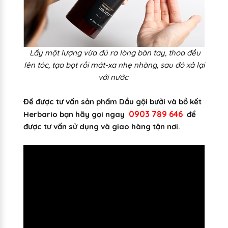
Lấy một lượng vừa đủ ra lòng bàn tay, thoa đều
lên tóc, tạo bọt rồi mát-xa nhẹ nhàng, sau đó xả lại
với nước
Để được tư vấn sản phẩm Dầu gội bưởi và bồ kết
0903 789 646
Herbario bạn hãy gọi ngay
để
được tư vấn sử dụng và giao hàng tận nơi.