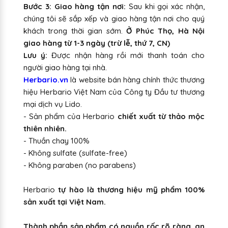
Bước 3: Giao hàng tận nơi:
Sau khi gọi xác nhận,
chúng tôi sẽ sắp xếp và giao hàng tận nơi cho quý
khách trong thời gian sớm.
Ở Phúc Thọ, Hà Nội
giao hàng từ 1-3 ngày (trừ lễ, thứ 7, CN)
Lưu ý:
Được nhận hàng rồi mới thanh toán cho
người giao hàng tại nhà.
Herbario.vn
là website bán hàng chính thức thương
hiệu Herbario Việt Nam của Công ty Đầu tư thương
mại dịch vụ Lido.
- Sản phẩm của Herbario
chiết xuất từ thảo mộc
thiên nhiên.
- Thuần chay 100%
- Không sulfate (sulfate-free)
- Không paraben (no parabens)
Herbario
tự hào là thương hiệu mỹ phẩm 100%
sản xuất tại Việt Nam.
Thành phần sản phẩm có nguồn rốc rõ ràng, an