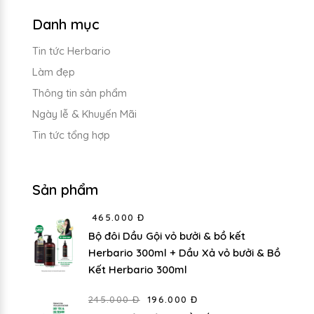
Danh mục
Tin tức Herbario
Làm đẹp
Thông tin sản phẩm
Ngày lễ & Khuyến Mãi
Tin tức tổng hợp
Sản phẩm
465.000 Đ
Bộ đôi Dầu Gội vỏ bưởi & bồ kết
Herbario 300ml + Dầu Xả vỏ bưởi & Bồ
Kết Herbario 300ml
245.000 Đ
196.000 Đ