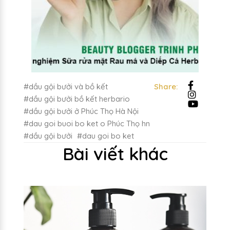
#dầu gội bưởi và bồ kết
Share:
#dầu gội bưởi bồ kết herbario
#dầu gội bưởi ở Phúc Thọ Hà Nội
#dau goi buoi bo ket o Phúc Thọ hn
#dầu gội bưởi
#dau goi bo ket
Bài viết khác