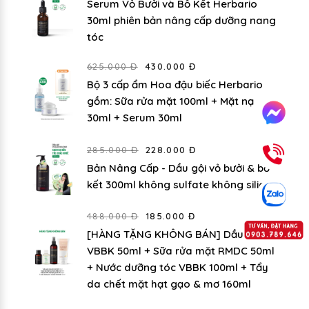
Serum Vỏ Bưởi và Bồ Kết Herbario
30ml phiên bản nâng cấp dưỡng nang
tóc
625.000 Đ
430.000 Đ
Bộ 3 cấp ẩm Hoa đậu biếc Herbario
gồm: Sữa rửa mặt 100ml + Mặt nạ
30ml + Serum 30ml
285.000 Đ
228.000 Đ
Bản Nâng Cấp - Dầu gội vỏ bưởi & bồ
kết 300ml không sulfate không silicon
488.000 Đ
185.000 Đ
[HÀNG TẶNG KHÔNG BÁN] Dầu gội
VBBK 50ml + Sữa rửa mặt RMDC 50ml
+ Nước dưỡng tóc VBBK 100ml + Tẩy
da chết mặt hạt gạo & mơ 160ml