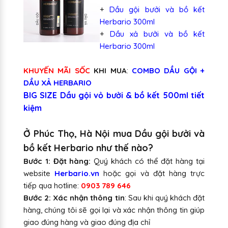
+
Dầu gội bưởi và bồ kết
Herbario 300ml
+
Dầu xả bưởi và bồ kết
Herbario 300ml
KHUYẾN MÃI SỐC
KHI MUA
:
COMBO DẦU GỘI +
DẦU XẢ HERBARIO
BIG SIZE Dầu gội vỏ bưởi & bồ kết 500ml tiết
kiệm
Ở Phúc Thọ, Hà Nội mua Dầu gội bưởi và
bồ kết Herbario như thế nào?
Bước 1: Đặt hàng:
Quý khách có thể đặt hàng tại
website
Herbario.vn
hoặc gọi và đặt hàng trực
tiếp qua hotline:
0903 789 646
Bước 2: Xác nhận thông tin
: Sau khi quý khách đặt
hàng, chúng tôi sẽ gọi lại và xác nhận thông tin giúp
giao đúng hàng và giao đúng địa chỉ