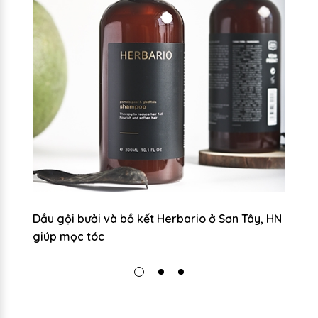
úp
Dầu gội bưởi và bồ kết Herbario ở Sơn Tây, HN
Dầ
giúp mọc tóc
g