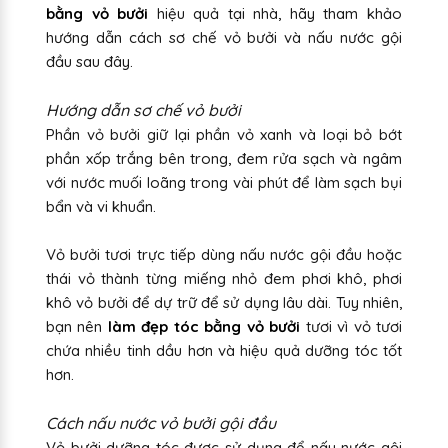
bằng vỏ bưởi
hiệu quả tại nhà, hãy tham khảo
hướng dẫn cách sơ chế vỏ bưởi và nấu nước gội
đầu sau đây.
Hướng dẫn sơ chế vỏ bưởi
Phần vỏ bưởi giữ lại phần vỏ xanh và loại bỏ bớt
phần xốp trắng bên trong, đem rửa sạch và ngâm
với nước muối loãng trong vài phút để làm sạch bụi
bẩn và vi khuẩn.
Vỏ bưởi tươi trực tiếp dùng nấu nước gội đầu hoặc
thái vỏ thành từng miếng nhỏ đem phơi khô, phơi
khô vỏ bưởi để dự trữ để sử dụng lâu dài. Tuy nhiên,
bạn nên
làm đẹp tóc bằng vỏ bưởi
tươi vì vỏ tươi
chứa nhiều tinh dầu hơn và hiệu quả dưỡng tóc tốt
hơn.
Cách nấu nước vỏ bưởi gội đầu
Vỏ bưởi dưỡng tóc được sử dụng để nấu nước gội