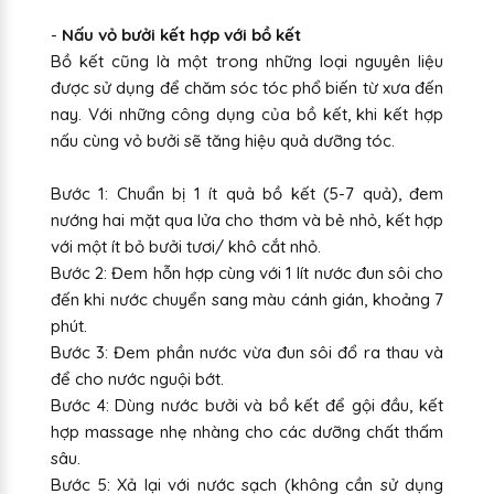
-
Nấu vỏ bưởi kết hợp với bồ kết
Bồ kết cũng là một trong những loại nguyên liệu
được sử dụng để chăm sóc tóc phổ biến từ xưa đến
nay. Với những công dụng của bồ kết, khi kết hợp
nấu cùng vỏ bưởi sẽ tăng hiệu quả dưỡng tóc.
Bước 1: Chuẩn bị 1 ít quả bồ kết (5-7 quả), đem
nướng hai mặt qua lửa cho thơm và bẻ nhỏ, kết hợp
với một ít bỏ bưởi tươi/ khô cắt nhỏ.
Bước 2: Đem hỗn hợp cùng với 1 lít nước đun sôi cho
đến khi nước chuyển sang màu cánh gián, khoảng 7
phút.
Bước 3: Đem phần nước vừa đun sôi đổ ra thau và
để cho nước nguội bớt.
Bước 4: Dùng nước bưởi và bồ kết để gội đầu, kết
hợp massage nhẹ nhàng cho các dưỡng chất thấm
sâu.
Bước 5: Xả lại với nước sạch (không cần sử dụng