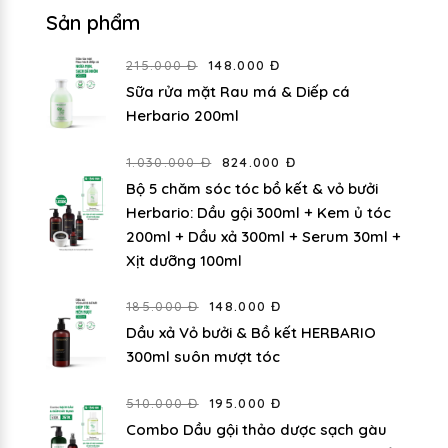
Sản phẩm
215.000 Đ
148.000 Đ
Sữa rửa mặt Rau má & Diếp cá
Herbario 200ml
1.030.000 Đ
824.000 Đ
Bộ 5 chăm sóc tóc bồ kết & vỏ bưởi
Herbario: Dầu gội 300ml + Kem ủ tóc
200ml + Dầu xả 300ml + Serum 30ml +
Xịt dưỡng 100ml
185.000 Đ
148.000 Đ
Dầu xả Vỏ bưởi & Bồ kết HERBARIO
300ml suôn mượt tóc
510.000 Đ
195.000 Đ
Combo Dầu gội thảo dược sạch gàu