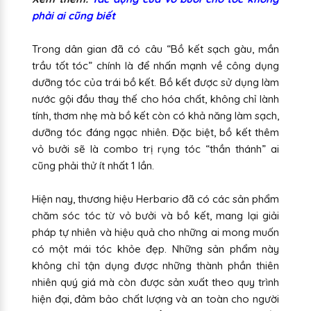
phải ai cũng biết
Trong dân gian đã có câu “Bồ kết sạch gàu, mần
trầu tốt tóc” chính là để nhấn mạnh về công dụng
dưỡng tóc của trái bồ kết. Bồ kết được sử dụng làm
nước gội đầu thay thế cho hóa chất, không chỉ lành
tính, thơm nhẹ mà bồ kết còn có khả năng làm sạch,
dưỡng tóc đáng ngạc nhiên. Đặc biệt, bồ kết thêm
vỏ bưởi sẽ là combo trị rụng tóc “thần thánh” ai
cũng phải thử ít nhất 1 lần.
Hiện nay, thương hiệu Herbario đã có các sản phẩm
chăm sóc tóc từ vỏ bưởi và bồ kết, mang lại giải
pháp tự nhiên và hiệu quả cho những ai mong muốn
có một mái tóc khỏe đẹp. Những sản phẩm này
không chỉ tận dụng được những thành phần thiên
nhiên quý giá mà còn được sản xuất theo quy trình
hiện đại, đảm bảo chất lượng và an toàn cho người