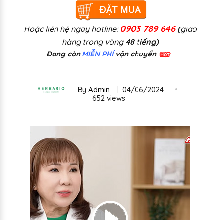
0903 789 646
Hoặc liên hệ ngay hotline:
(
giao
hàng trong vòng
48 tiếng
)
Đang còn
MIỄN PHÍ
vận chuyển
By
Admin
04/06/2024
652 views