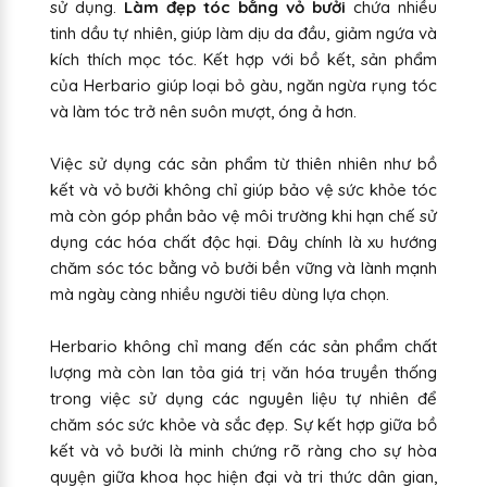
sử dụng.
Làm đẹp tóc bằng vỏ bưởi
chứa nhiều
tinh dầu tự nhiên, giúp làm dịu da đầu, giảm ngứa và
kích thích mọc tóc. Kết hợp với bồ kết, sản phẩm
của Herbario giúp loại bỏ gàu, ngăn ngừa rụng tóc
và làm tóc trở nên suôn mượt, óng ả hơn.
Việc sử dụng các sản phẩm từ thiên nhiên như bồ
kết và vỏ bưởi không chỉ giúp bảo vệ sức khỏe tóc
mà còn góp phần bảo vệ môi trường khi hạn chế sử
dụng các hóa chất độc hại. Đây chính là xu hướng
chăm sóc tóc bằng vỏ bưởi bền vững và lành mạnh
mà ngày càng nhiều người tiêu dùng lựa chọn.
Herbario không chỉ mang đến các sản phẩm chất
lượng mà còn lan tỏa giá trị văn hóa truyền thống
trong việc sử dụng các nguyên liệu tự nhiên để
chăm sóc sức khỏe và sắc đẹp. Sự kết hợp giữa bồ
kết và vỏ bưởi là minh chứng rõ ràng cho sự hòa
quyện giữa khoa học hiện đại và tri thức dân gian,