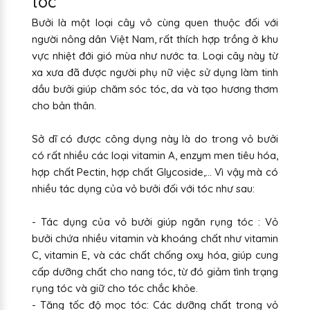
tóc
Bưởi là một loại cây vô cùng quen thuộc đối với
người nông dân Việt Nam, rất thích hợp trồng ở khu
vực nhiệt đới gió mùa như nước ta. Loại cây này từ
xa xưa đã được người phụ nữ việc sử dụng làm tinh
dầu bưởi giúp chăm sóc tóc, da và tạo hương thơm
cho bản thân.
Sở dĩ có được công dụng này là do trong vỏ bưởi
có rất nhiều các loại vitamin A, enzym men tiêu hóa,
hợp chất Pectin, hợp chất Glycoside,… Vì vậy mà có
nhiều tác dụng của vỏ bưởi đối với tóc như sau:
- Tác dụng của vỏ bưởi giúp ngăn rụng tóc : Vỏ
bưởi chứa nhiều vitamin và khoáng chất như vitamin
C, vitamin E, và các chất chống oxy hóa, giúp cung
cấp dưỡng chất cho nang tóc, từ đó giảm tình trạng
rụng tóc và giữ cho tóc chắc khỏe.
- Tăng tốc độ mọc tóc: Các dưỡng chất trong vỏ