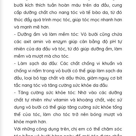
bưởi kích thích tuần hoàn máu trên da đầu, cung
cấp dưỡng chất cho nang tóc và tế bào da, từ đó
thúc đẩy quá trình mọc tóc, giúp tóc mọc nhanh hơn
và mạnh mẽ hơn.
- Dưỡng ẩm và làm mềm tóc: Vỏ bưởi cũng chứa
các axit amin và enzym giúp cân bằng độ pH tự
nhiên của da đầu và tóc, từ đó giúp dưỡng ẩm, làm
mềm và mượt mà cho tóc.
- Làm sạch da đầu: Các chất chống vi khuẩn và
chống vi nấm trong vỏ bưởi có thể giúp làm sạch da
đầu, loại bỏ tạp chất và dầu thừa, giảm nguy cơ bít
tắc nang tóc và tăng cường sức khỏe da đầu.
- Tăng cường sức khỏe tóc: Nhờ vào các dưỡng
chất tự nhiên như vitamin và khoáng chất, việc sử
dụng vỏ bưởi có thể giúp tăng cường sức khỏe tổng
thể của tóc, làm cho tóc trở nên bóng mượt và
khỏe mạnh hơn.
Với những công dụng trên, chị em có thể chăm sóc