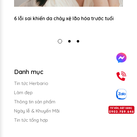
n
6 lỗi sai khiến da chảy xệ lão hóa trước tuổi
Đi
b
Danh mục
Tin tức Herbario
Làm đẹp
Thông tin sản phẩm
Ngày lễ & Khuyến Mãi
Tin tức tổng hợp