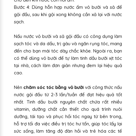
Bước 4: Dùng hỗn hợp nước ấm vỏ bưởi và sả để
gội đầu, sau khi gội xong không cần xả lại với nước
sạch.
Nấu nước vỏ bưởi và sả gội đầu có công dụng làm
sạch tóc và da dầu, trị gàu và ngăn rụng tóc, mang
đến cho bạn mái tóc dày chắc khỏe. Ngoài ra, bạn
có thể dùng vỏ bưởi để tự làm tinh dầu bưởi xịt tóc
tại nhà, cách làm đơn giản nhưng đem lại hiệu quả
cao.
Nên
chăm sóc tóc bằng vỏ bưởi
với công thức nấu
nước gội đầu từ 2-3 lần/tuần để đạt hiệu quả tốt
nhất. Tinh dầu bưởi nguyên chất chứa rất nhiều
vitamin, dưỡng chất cần thiết cho quá trình nuôi
dưỡng, tái tạo và phục hồi tóc ngay từ bên trong,
hỗ trợ tối đa việc điều trị tóc hư tổn, giúp tóc lấy lại
sức sống, làm tăng độ đàn hồi và trẻ hóa các tế