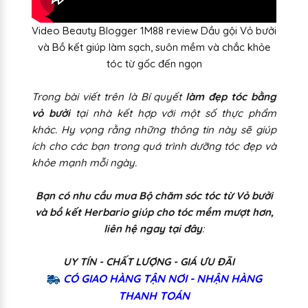
Video Beauty Blogger 1M88 review Dầu gội Vỏ bưởi
và Bồ kết giúp làm sạch, suôn mềm và chắc khỏe
tóc từ gốc đến ngọn
Trong bài viết trên là Bí quyết
làm đẹp tóc bằng
vỏ bưởi
tại nhà kết hợp với một số thực phẩm
khác. Hy vọng rằng những thông tin này sẽ giúp
ích cho các bạn trong quá trình dưỡng tóc đẹp và
khỏe mạnh mỗi ngày.
Bạn có nhu cầu mua Bộ chăm sóc tóc từ Vỏ bưởi
và bồ kết Herbario giúp cho tóc mềm mượt hơn,
liên hệ ngay tại đây
:
UY TÍN - CHẤT LƯỢNG - GIÁ ƯU ĐÃI
CÓ GIAO HÀNG TẬN NƠI - NHẬN HÀNG
THANH TOÁN