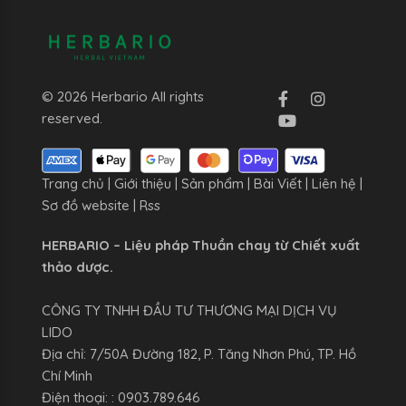
© 2026 Herbario All rights
reserved.
Trang chủ
|
Giới thiệu
|
Sản phẩm
|
Bài Viết
|
Liên hệ
|
Sơ đồ website
|
Rss
HERBARIO – Liệu pháp Thuần chay từ Chiết xuất
thảo dược.
CÔNG TY TNHH ĐẦU TƯ THƯƠNG MẠI DỊCH VỤ
LIDO
Địa chỉ: 7/50A Đường 182, P. Tăng Nhơn Phú, TP. Hồ
Chí Minh
Điện thoại: : 0903.789.646