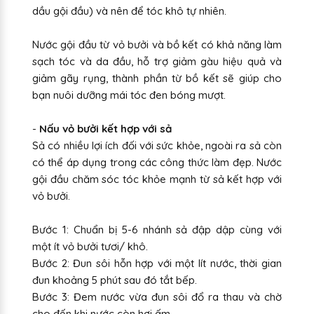
dầu gội đầu) và nên để tóc khô tự nhiên.
Nước gội đầu từ vỏ bưởi và bồ kết có khả năng làm
sạch tóc và da đầu, hỗ trợ giảm gàu hiệu quả và
giảm gãy rụng, thành phần từ bồ kết sẽ giúp cho
bạn nuôi dưỡng mái tóc đen bóng mượt.
-
Nấu vỏ bưởi kết hợp với sả
Sả có nhiều lợi ích đối với sức khỏe, ngoài ra sả còn
có thể áp dụng trong các công thức làm đẹp. Nước
gội đầu chăm sóc tóc khỏe mạnh từ sả kết hợp với
vỏ bưởi.
Bước 1: Chuẩn bị 5-6 nhánh sả đập dập cùng với
một ít vỏ bưởi tươi/ khô.
Bước 2: Đun sôi hỗn hợp với một lít nước, thời gian
đun khoảng 5 phút sau đó tắt bếp.
Bước 3: Đem nước vừa đun sôi đổ ra thau và chờ
cho đến khi nước còn hơi ấm.