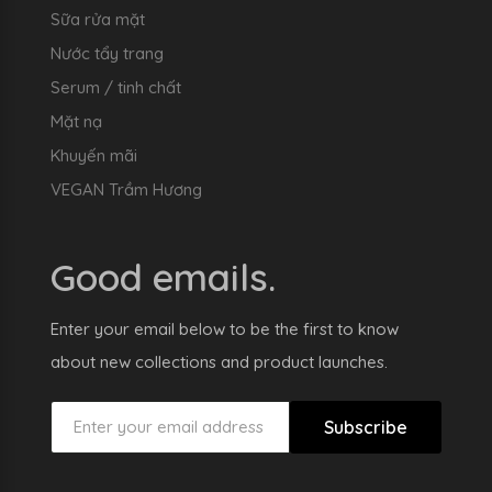
Sữa rửa mặt
Nước tẩy trang
Serum / tinh chất
Mặt nạ
Khuyến mãi
VEGAN Trầm Hương
Good emails.
Enter your email below to be the first to know
about new collections and product launches.
Subscribe