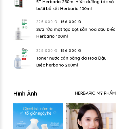
5T Herbario 250ml + Xịt dưỡng tóc vỏ
bưởi bồ kết Herbario 100ml
225.000 Đ
156.000 Đ
Sữa rửa mặt tạo bọt sẵn hoa đậu biếc
Herbario 100ml
225.000 Đ
156.000 Đ
Toner nước cân bằng da Hoa Đậu
Biếc herbario 200ml
Hình Ảnh
HERBARIO MỸ PHẨM