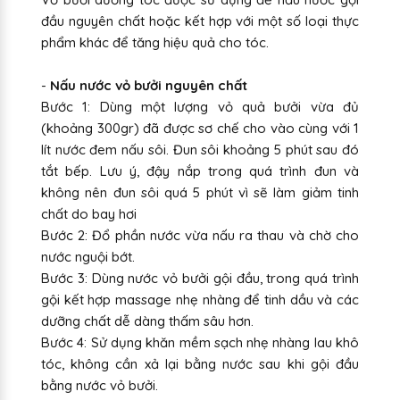
đầu nguyên chất hoặc kết hợp với một số loại thực
phẩm khác để tăng hiệu quả cho tóc.
-
Nấu nước vỏ bưởi nguyên chất
Bước 1: Dùng một lượng vỏ quả bưởi vừa đủ
(khoảng 300gr) đã được sơ chế cho vào cùng với 1
lít nước đem nấu sôi. Đun sôi khoảng 5 phút sau đó
tắt bếp. Lưu ý, đậy nắp trong quá trình đun và
không nên đun sôi quá 5 phút vì sẽ làm giảm tinh
chất do bay hơi
Bước 2: Đổ phần nước vừa nấu ra thau và chờ cho
nước nguội bớt.
Bước 3: Dùng nước vỏ bưởi gội đầu, trong quá trình
gội kết hợp massage nhẹ nhàng để tinh dầu và các
dưỡng chất dễ dàng thấm sâu hơn.
Bước 4: Sử dụng khăn mềm sạch nhẹ nhàng lau khô
tóc, không cần xả lại bằng nước sau khi gội đầu
bằng nước vỏ bưởi.