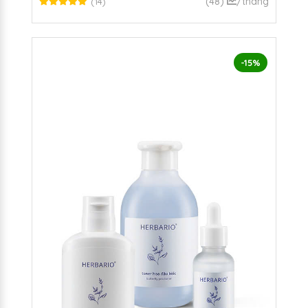
(48)
/tháng
(14)
-15%