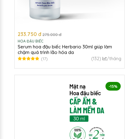
233.750 đ
275.000 đ
HOA ĐẬU BIẾC
Serum hoa đậu biếc Herbario 30ml giúp làm
chậm quá trình lão hóa da
(132)
/tháng
(17)
-15%