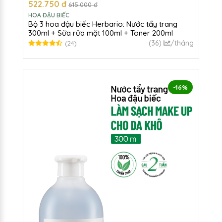
522.750 đ
615.000 đ
HOA ĐẬU BIẾC
Bộ 3 hoa đậu biếc Herbario: Nước tẩy trang
300ml + Sữa rửa mặt 100ml + Toner 200ml
(36)
/tháng
(24)
-16%