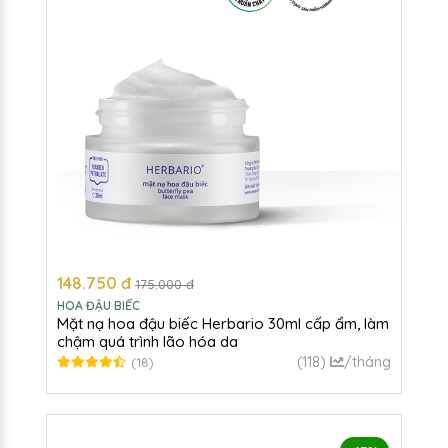
148.750 đ
175.000 đ
HOA ĐẬU BIẾC
Mặt nạ hoa đậu biếc Herbario 30ml cấp ẩm, làm
chậm quá trình lão hóa da
(118)
/tháng
(18)