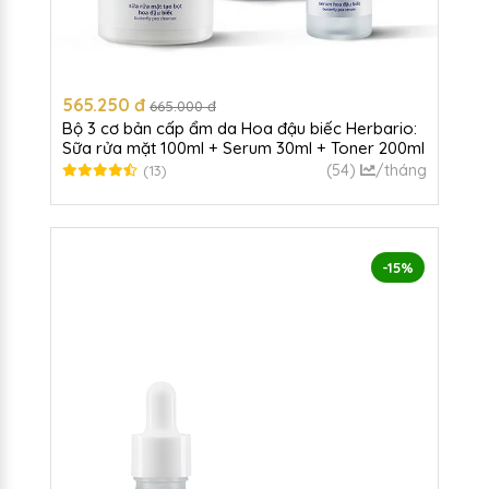
565.250 đ
665.000 đ
Bộ 3 cơ bản cấp ẩm da Hoa đậu biếc Herbario:
Sữa rửa mặt 100ml + Serum 30ml + Toner 200ml
(54)
/tháng
(13)
-15%