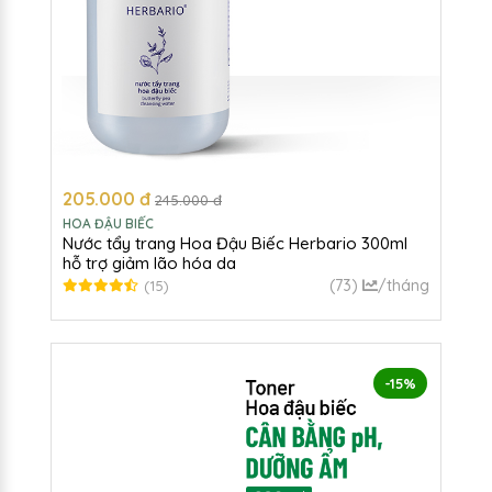
205.000 đ
245.000 đ
HOA ĐẬU BIẾC
Nước tẩy trang Hoa Đậu Biếc Herbario 300ml
hỗ trợ giảm lão hóa da
(73)
/tháng
(15)
-15%