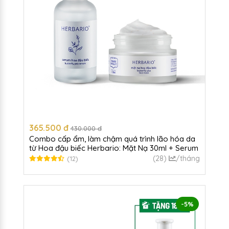
365.500 đ
430.000 đ
Combo cấp ẩm, làm chậm quá trình lão hóa da
từ Hoa đậu biếc Herbario: Mặt Nạ 30ml + Serum
30ml
(28)
/tháng
(12)
-5%