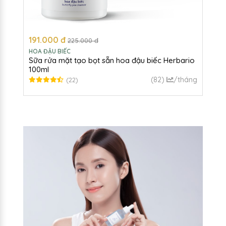
191.000 đ
225.000 đ
HOA ĐẬU BIẾC
Sữa rửa mặt tạo bọt sẵn hoa đậu biếc Herbario
100ml
(82)
/tháng
(22)