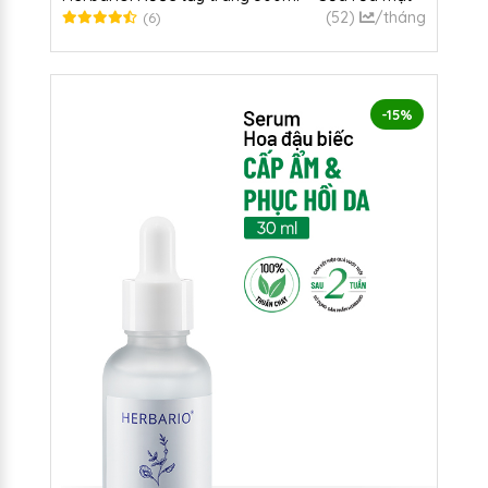
100ml + Mặt nạ 30ml + Serum 30ml + Toner
(52)
/tháng
(6)
200ml
-15%