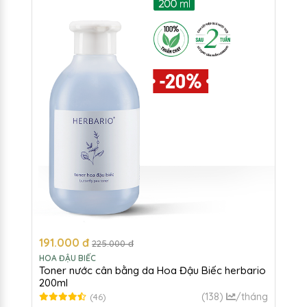
191.000 đ
225.000 đ
HOA ĐẬU BIẾC
Toner nước cân bằng da Hoa Đậu Biếc herbario
200ml
(138)
/tháng
(46)