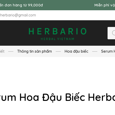
ừ 99,000đ
Miễn phí vận chuyển đơn 
nherbario@gmail.com
iết
Thông tin sản phẩm
Hoa đậu biếc
Serum H
rum Hoa Đậu Biếc Herba