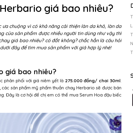
Herbario giá bao nhiêu?
T
L
ưa chuộng vì có khả năng cải thiện làn da khô, làn da
ượng của sản phẩm được nhiều người tin dùng như vậy thì
T
ay giá bao nhiêu? có đắt không? chắc hẳn là câu hỏi
N
dưới đây để tìm mua sản phẩm với giá hợp lý nhé!
T
o giá bao nhiêu?
 phân phối với giá niêm yết là
275.000 đồng/ chai 30ml
.
ệt, các sản phẩm mỹ phẩm thuần chay Herbario sẽ được bán
ãng. Đây là cơ hội để chị em có thể mua Serum Hoa đậu biếc