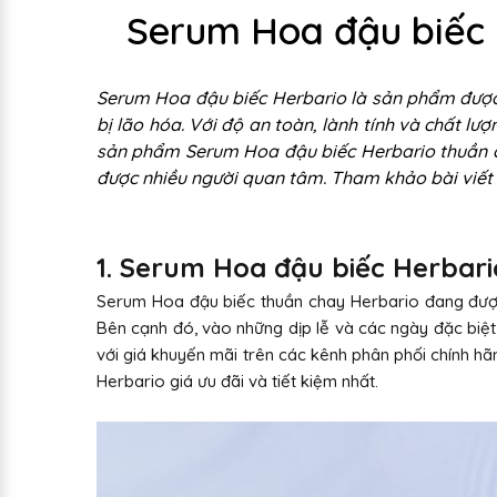
Serum Hoa đậu biếc 
Serum Hoa đậu biếc Herbario là sản phẩm được 
bị lão hóa. Với độ an toàn, lành tính và chất l
sản phẩm Serum Hoa đậu biếc Herbario thuần ch
được nhiều người quan tâm. Tham khảo bài viết 
1. Serum Hoa đậu biếc Herbari
Serum Hoa đậu biếc thuần chay Herbario đang được
Bên cạnh đó, vào những dịp lễ và các ngày đặc bi
với giá khuyến mãi trên các kênh phân phối chính h
Herbario giá ưu đãi và tiết kiệm nhất.