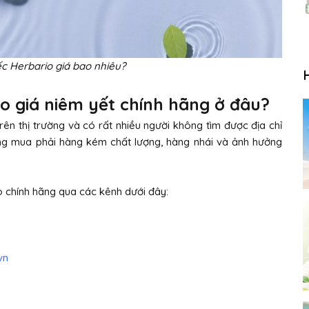
c Herbario giá bao nhiêu?
o giá niêm yết chính hãng ở đâu?
ên thị trường và có rất nhiều người không tìm được địa chỉ
àng mua phải hàng kém chất lượng, hàng nhái và ảnh hưởng
 chính hãng qua các kênh dưới đây:
vn