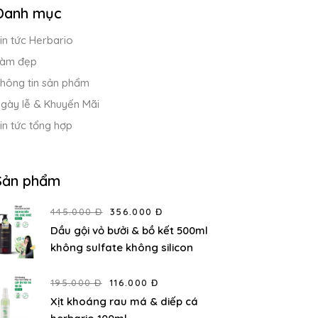
Danh mục
in tức Herbario
àm đẹp
hông tin sản phẩm
gày lễ & Khuyến Mãi
in tức tổng hợp
Sản phẩm
445.000 Đ
356.000 Đ
Dầu gội vỏ bưởi & bồ kết 500ml
không sulfate không silicon
195.000 Đ
116.000 Đ
Xịt khoáng rau má & diếp cá