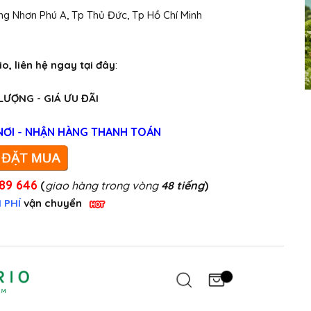
ng Nhơn Phú A, Tp Thủ Đức, Tp Hồ Chí Minh
, liên hệ ngay tại đây
:
 LƯỢNG - GIÁ ƯU ĐÃI
NƠI - NHẬN HÀNG THANH TOÁN
89 646
(
giao hàng trong vòng
48 tiếng
)
 PHÍ
vận chuyển