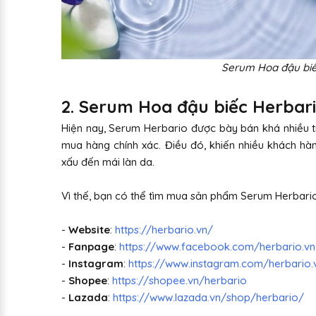
Serum Hoa đậu biế
2. Serum Hoa đậu biếc Herbari
Hiện nay, Serum Herbario được bày bán khá nhiều tr
mua hàng chính xác. Điều đó, khiến nhiều khách h
xấu đến mái làn da.
Vì thế, bạn có thể tìm mua sản phẩm Serum Herbario
-
Website
:
https://herbario.vn/
-
Fanpage
:
https://www.facebook.com/herbario.vn
-
Instagram
:
https://www.instagram.com/herbario.
-
Shopee
:
https://shopee.vn/herbario
-
Lazada
:
https://www.lazada.vn/shop/herbario/