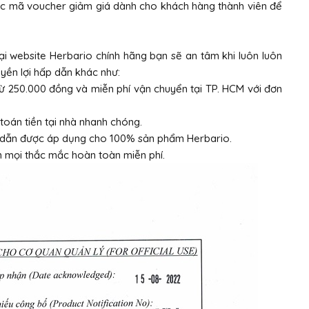
các mã voucher giảm giá dành cho khách hàng thành viên để
ại website Herbario chính hãng bạn sẽ an tâm khi luôn luôn
yền lợi hấp dẫn khác như:
từ 250.000 đồng và miễn phí vận chuyển tại TP. HCM với đơn
toán tiền tại nhà nhanh chóng.
p dẫn được áp dụng cho 100% sản phẩm Herbario.
ấn mọi thắc mắc hoàn toàn miễn phí.