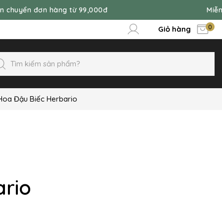
hàng từ 99,000đ
Miễn phí vận chuy
0
Giỏ hàng
oa Đậu Biếc Herbario
rio