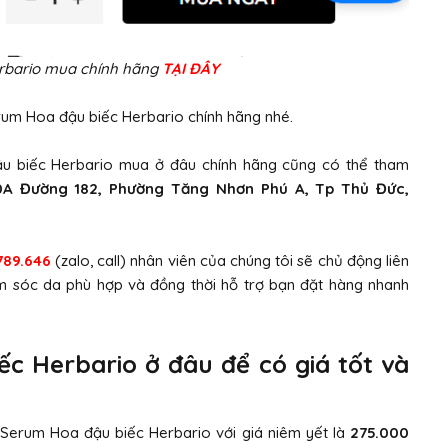
rbario mua chính hãng
TẠI ĐÂY
rum Hoa đậu biếc Herbario chính hãng nhé.
u biếc Herbario mua ở đâu chính hãng cũng có thể tham
0A Đường 182, Phường Tăng Nhơn Phú A, Tp Thủ Đức,
789.646
(zalo, call) nhân viên của chúng tôi sẽ chủ động liên
ăm sóc da phù hợp và đồng thời hỗ trợ bạn đặt hàng nhanh
c Herbario ở đâu để có giá tốt và
 Serum Hoa đậu biếc Herbario với giá niêm yết là
275.000