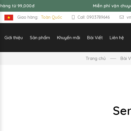
0đ
Miễn phí vận chuyển đơn hàng t
Giao hàng:
Toàn Quốc
Call: 0903789646
v
Giới thiệu
Sản phẩm
Khuyến mãi
Bài Viết
Liên hệ
Trang chủ
Bài V
Se