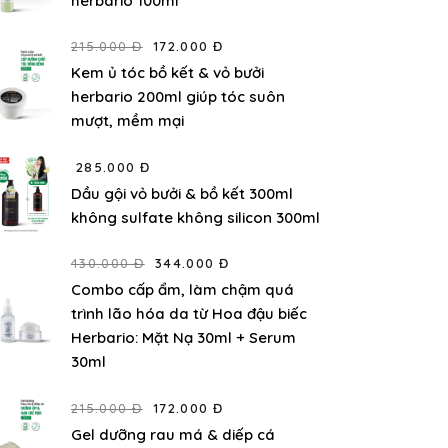
herbario 100ml
215.000 Đ
172.000 Đ
Kem ủ tóc bồ kết & vỏ bưởi
herbario 200ml giúp tóc suôn
mượt, mềm mại
285.000 Đ
Dầu gội vỏ bưởi & bồ kết 300ml
không sulfate không silicon 300ml
430.000 Đ
344.000 Đ
Combo cấp ẩm, làm chậm quá
trình lão hóa da từ Hoa đậu biếc
Herbario: Mặt Nạ 30ml + Serum
30ml
215.000 Đ
172.000 Đ
Gel dưỡng rau má & diếp cá