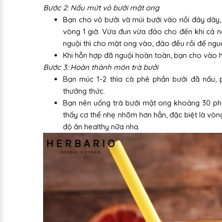
Bước 2: Nấu mứt vỏ bưởi mật ong
Bạn cho vỏ bưởi và múi bưởi vào nồi đáy dày,
vòng 1 giờ. Vừa đun vừa đảo cho đến khi cả nồ
nguội thì cho mật ong vào, đảo đều rồi để nguộ
Khi hỗn hợp đã nguội hoàn toàn, bạn cho vào h
Bước 3: Hoàn thành món trà bưởi
Bạn múc 1-2 thìa cà phê phần bưởi đã nấu,
thưởng thức.
Bạn nên uống trà bưởi mật ong khoảng 30 phú
thấy cơ thể nhẹ nhõm hơn hẳn, đặc biệt là vòng
độ ăn healthy nữa nha.