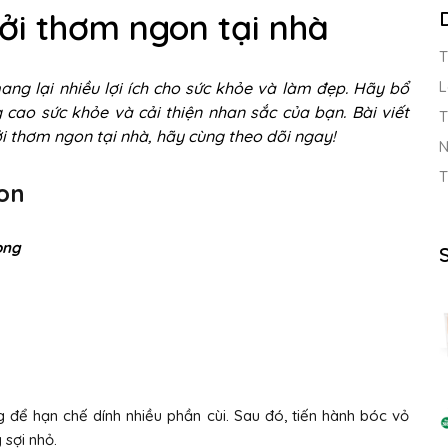
ởi thơm ngon tại nhà
T
L
ng lại nhiều lợi ích cho sức khỏe và làm đẹp. Hãy bổ
cao sức khỏe và cải thiện nhan sắc của bạn. Bài viết
T
ởi thơm ngon tại nhà, hãy cùng theo dõi ngay!
N
T
on
ong
 để hạn chế dính nhiều phần cùi. Sau đó, tiến hành bóc vỏ
 sợi nhỏ.