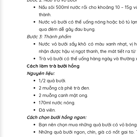
Nấu sôi 500ml nước rồi cho khoảng 10 – 15g vỏ
thành.
Nước vỏ bưởi có thể uống nóng hoặc bỏ tủ lạn
qua đêm dễ gây đau bụng.
Bước 3: Thành phẩm
Nước vỏ bưởi sấy khô có màu xanh nhạt, vị 
nhận được hậu vị ngọt thanh, the mát tiết ra từ 
Trà vỏ bưởi có thể uống hàng ngày và thường x
Cách làm trà bưởi
hồng
Nguyên liệu:
1/2 quả bưởi.
2 muỗng cà phê trà đen.
2 muỗng canh mật ong.
170ml nước nóng.
Đá viên.
Cách chọn bưởi hồng ngon:
Bạn nên chọn mua những quả bưởi có vỏ bóng,
Những quả bưởi ngon, chín, già có nốt gai to.