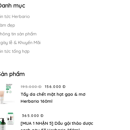
Danh mục
in tức Herbario
àm đẹp
hông tin sản phẩm
gày lễ & Khuyến Mãi
in tức tổng hợp
Sản phẩm
195.000 Đ
156.000 Đ
Tẩy da chết mặt hạt gạo & mơ
Herbario 160ml
365.000 Đ
[MUA 1 NHẬN 5] Dầu gội thảo dược