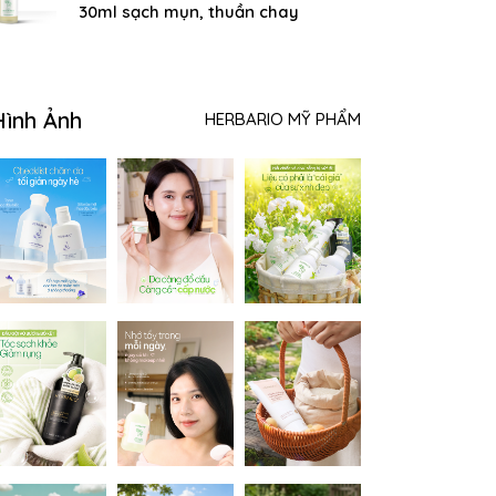
30ml sạch mụn, thuần chay
Hình Ảnh
HERBARIO MỸ PHẨM