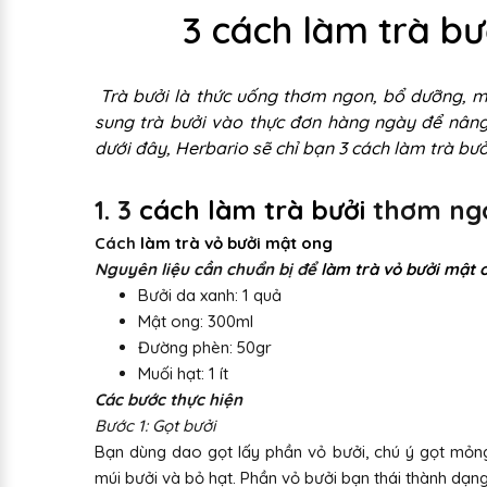
3 cách làm trà bư
Trà bưởi là thức uống thơm ngon, bổ dưỡng, ma
sung trà bưởi vào thực đơn hàng ngày để nâng 
dưới đây, Herbario sẽ chỉ bạn 3 cách làm trà bư
1. 3
cách làm trà bưởi
thơm ng
Cách
làm trà vỏ bưởi mật ong
Nguyên liệu cần chuẩn bị để
làm trà vỏ bưởi mật 
Bưởi da xanh: 1 quả
Mật ong: 300ml
Đường phèn: 50gr
Muối hạt: 1 ít
Các bước thực hiện
Bước 1: Gọt bưởi
Bạn dùng dao gọt lấy phần vỏ bưởi, chú ý gọt mỏng
múi bưởi và bỏ hạt. Phần vỏ bưởi bạn thái thành dạng