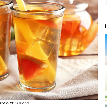
trà bưởi
mật ong