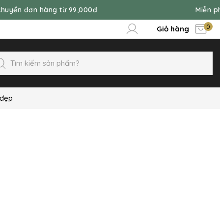
từ 99,000đ
Miễn phí vận chuyển đơ
0
Giỏ hàng
 đẹp