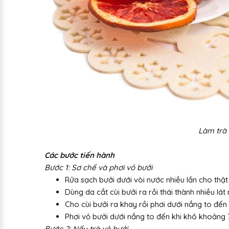
Làm trà 
Các bước tiến hành
Bước 1: Sơ chế và phơi vỏ bưởi
Rửa sạch bưởi dưới vòi nước nhiều lần cho thật
Dùng da cắt cùi bưởi ra rồi thái thành nhiều lát
Cho cùi bưởi ra khay rồi phơi dưới nắng to đến
Phơi vỏ bưởi dưới nắng to đến khi khô khoảng
Bước 2: Nấu trà vỏ bưởi