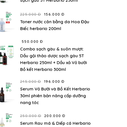
sạch gàu 5T Herbario 250ml
225.000 Đ
156.000 Đ
Toner nước cân bằng da Hoa Đậu
Biếc herbario 200ml
550.000 Đ
Combo sạch gàu & suôn mượt:
Dầu gội thảo dược sạch gàu 5T
Herbario 250ml + Dầu xả Vỏ bưởi
Bồ kết Herbario 300ml
245.000 Đ
196.000 Đ
Serum Vỏ Bưởi và Bồ Kết Herbario
30ml phiên bản nâng cấp dưỡng
nang tóc
250.000 Đ
200.000 Đ
Serum Rau má & Diếp cá Herbario