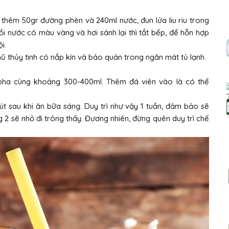
 thêm 50gr đường phèn và 240ml nước, đun lửa liu riu trong
i nước có màu vàng và hơi sánh lại thì tắt bếp, để hỗn hợp
i.
ũ thủy tinh có nắp kín và bảo quản trong ngăn mát tủ lạnh.
 pha cùng khoảng 300-400ml. Thêm đá viên vào là có thể
t sau khi ăn bữa sáng. Duy trì như vậy 1 tuần, đảm bảo sẽ
 2 sẽ nhỏ đi trông thấy. Đương nhiên, đừng quên duy trì chế