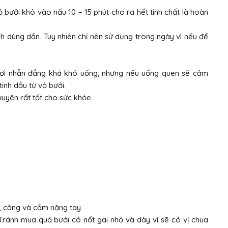
 bưởi khô vào nấu 10 – 15 phút cho ra hết tinh chất là hoàn
h dùng dần. Tuy nhiên chỉ nên sử dụng trong ngày vì nếu để
hơi nhẵn đắng khá khó uống, nhưng nếu uống quen sẽ cảm
tinh dầu từ vỏ bưởi.
uyên rất tốt cho sức khỏe.
 căng và cầm nặng tay.
 Tránh mua quả bưởi có nốt gai nhỏ và dày vì sẽ có vị chua