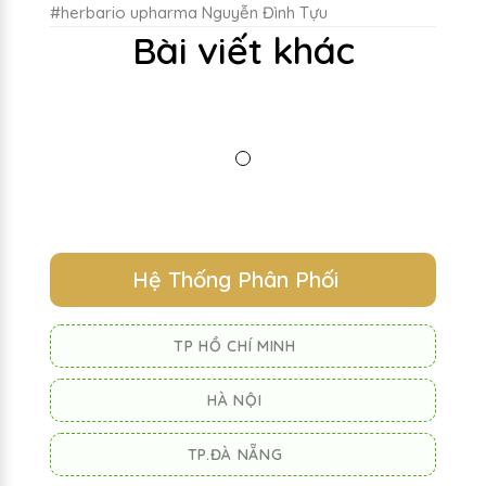
#herbario upharma Nguyễn Đình Tựu
Bài viết khác
Hệ Thống Phân Phối
TP HỒ CHÍ MINH
HÀ NỘI
TP.ĐÀ NẴNG