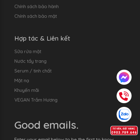
Chính sách bảo hành
Chính sách bảo mật
Hợp tác & Liên kết
Sữa rửa mặt
Nước tẩy trang
Serum / tinh chất
Mặt nạ
Khuyến mãi
VEGAN Trầm Hương
Good emails.
Enter your email below to be the first to know