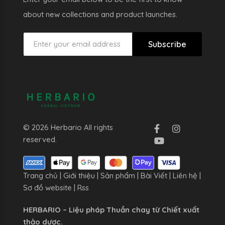
about new collections and product launches.
Subscribe
© 2026 Herbario All rights
reserved.
Trang chủ
|
Giới thiệu
|
Sản phẩm
|
Bài Viết
|
Liên hệ
|
Sơ đồ website
|
Rss
HERBARIO – Liệu pháp Thuần chay từ Chiết xuất
thảo dược.