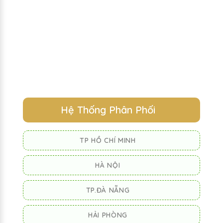
Hệ Thống Phân Phối
TP HỒ CHÍ MINH
HÀ NỘI
TP.ĐÀ NẴNG
HẢI PHÒNG