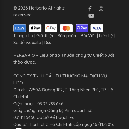
© 2026 Herbario All rights
reserved.
Trang chủ
|
Giới thiệu
|
Sản phẩm
|
Bài Viết
|
Liên hệ
|
Sơ đồ website
|
Rss
HERBARIO – Liệu pháp Thuần chay từ Chiết xuất
thảo dược.
CÔNG TY TNHH ĐẦU TƯ THƯƠNG MẠI DỊCH VỤ
LIDO
Địa chỉ: 7/50A Đường 182, P. Tăng Nhơn Phú, TP. Hồ
Chí Minh
Điện thoại: : 0903.789.646
Giấy chứng nhận Đăng ký Kinh doanh số
0314116460 do Sở Kế hoạch và
Đầu tư Thành phố Hồ Chí Minh cấp ngày 16/11/2016