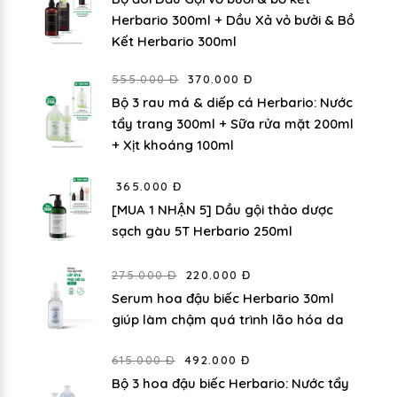
Herbario 300ml + Dầu Xả vỏ bưởi & Bồ
Kết Herbario 300ml
555.000 Đ
370.000 Đ
Bộ 3 rau má & diếp cá Herbario: Nước
tẩy trang 300ml + Sữa rửa mặt 200ml
+ Xịt khoáng 100ml
365.000 Đ
[MUA 1 NHẬN 5] Dầu gội thảo dược
sạch gàu 5T Herbario 250ml
275.000 Đ
220.000 Đ
Serum hoa đậu biếc Herbario 30ml
giúp làm chậm quá trình lão hóa da
615.000 Đ
492.000 Đ
Bộ 3 hoa đậu biếc Herbario: Nước tẩy