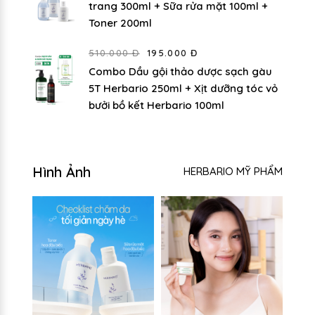
trang 300ml + Sữa rửa mặt 100ml +
Toner 200ml
510.000 Đ
195.000 Đ
Combo Dầu gội thảo dược sạch gàu
5T Herbario 250ml + Xịt dưỡng tóc vỏ
bưởi bồ kết Herbario 100ml
Hình Ảnh
HERBARIO MỸ PHẨM