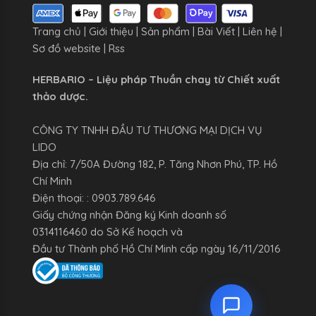
Trang chủ
|
Giới thiệu
|
Sản phẩm
|
Bài Viết
|
Liên hệ
|
Sơ đồ website
|
Rss
HERBARIO – Liệu pháp Thuần chay từ Chiết xuất
thảo dược.
CÔNG TY TNHH ĐẦU TƯ THƯƠNG MẠI DỊCH VỤ
LIDO
Địa chỉ: 7/50A Đường 182, P. Tăng Nhơn Phú, TP. Hồ
Chí Minh
Điện thoại: : 0903.789.646
Giấy chứng nhận Đăng ký Kinh doanh số
0314116460 do Sở Kế hoạch và
Đầu tư Thành phố Hồ Chí Minh cấp ngày 16/11/2016