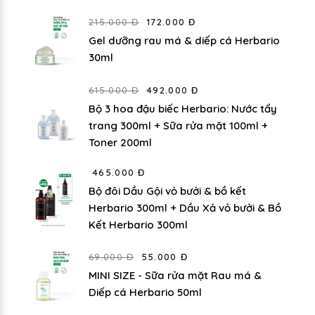
215.000 Đ
172.000 Đ
Gel dưỡng rau má & diếp cá Herbario
30ml
615.000 Đ
492.000 Đ
Bộ 3 hoa đậu biếc Herbario: Nước tẩy
trang 300ml + Sữa rửa mặt 100ml +
Toner 200ml
465.000 Đ
Bộ đôi Dầu Gội vỏ bưởi & bồ kết
Herbario 300ml + Dầu Xả vỏ bưởi & Bồ
Kết Herbario 300ml
69.000 Đ
55.000 Đ
MINI SIZE - Sữa rửa mặt Rau má &
Diếp cá Herbario 50ml