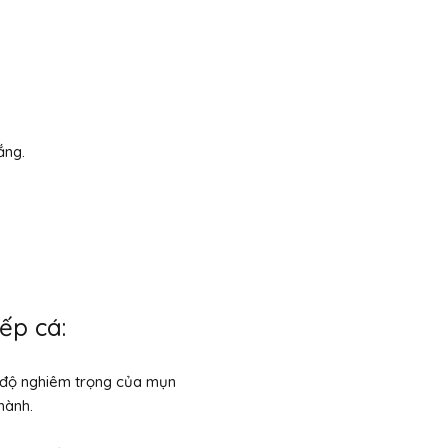
ắng.
ếp cá:
 độ nghiêm trọng của mụn
hành.