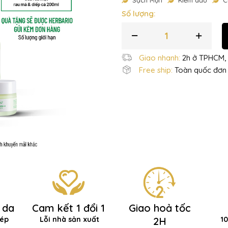
Sạch Mụn
Kiềm dầu
C
Số lượng:
Giao nhanh:
2h ở TPHCM, 
Free ship:
Toàn quốc đơn 
 da
Cam kết 1 đổi 1
Giao hoả tốc
hép
Lỗi nhà sản xuất
2H
1