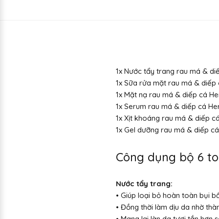
1x Nước tẩy trang rau má & di
1x Sữa rửa mặt rau má & diếp
1x Mặt nạ rau má & diếp cá He
1x Serum rau má & diếp cá He
1x Xịt khoáng rau má & diếp c
1x Gel dưỡng rau má & diếp c
Công dụng bộ 6 to
Nước tẩy trang:
• Giúp loại bỏ hoàn toàn bụi b
• Đồng thời làm dịu da nhờ th
• Mang lại làn da tươi tắn hơn s