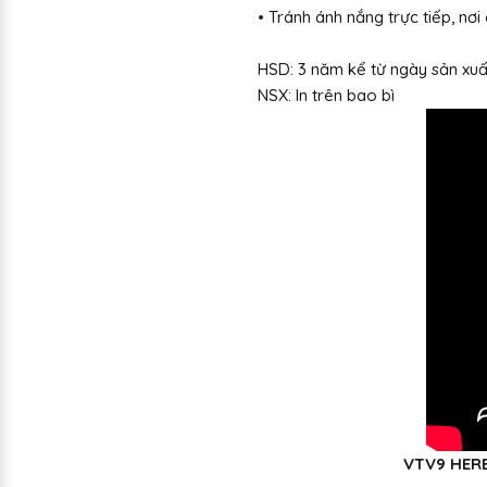
• Tránh ánh nắng trực tiếp, nơ
HSD: 3 năm kể từ ngày sản xuấ
NSX: In trên bao bì
VTV9 HER