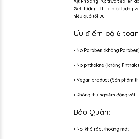
Xịt khoáng:
Xịt trực tiếp lên 
Gel dưỡng:
Thoa một lượng vừa
hiệu quả tối ưu.
Ưu điểm bộ 6 toàn
• No Paraben (không Paraben
• No phthalate (không Phthala
• Vegan product (Sản phẩm th
• Không thử nghiệm động vật
Bảo Quản:
• Nơi khô ráo, thoáng mát.