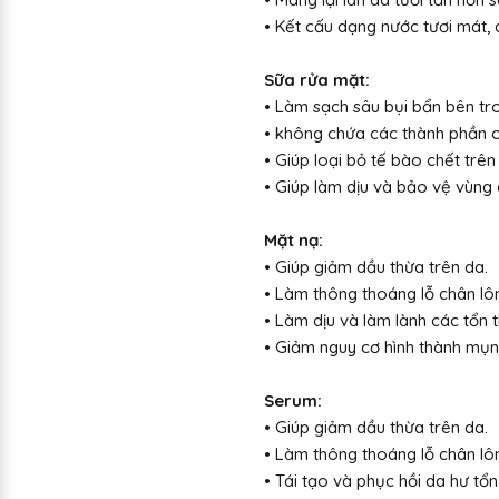
• Kết cấu dạng nước tươi mát,
Sữa rửa mặt:
• Làm sạch sâu bụi bẩn bên tro
• không chứa các thành phần có
• Giúp loại bỏ tế bào chết trên
• Giúp làm dịu và bảo vệ vùng
Mặt nạ:
• Giúp giảm dầu thừa trên da.
• Làm thông thoáng lỗ chân lô
• Làm dịu và làm lành các tổn 
• Giảm nguy cơ hình thành mụn
Serum:
• Giúp giảm dầu thừa trên da.
• Làm thông thoáng lỗ chân lô
• Tái tạo và phục hồi da hư tổ