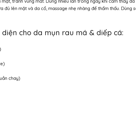
da mặt, tránh vùng mắt. Dùng nhiều lần trong ngày khi cảm thấy da 
 đủ lên mặt và da cổ, massage nhẹ nhàng để thẩm thấu. Dùng sá
 diện cho da mụn rau má & diếp cá:
)
te)
uần chay)