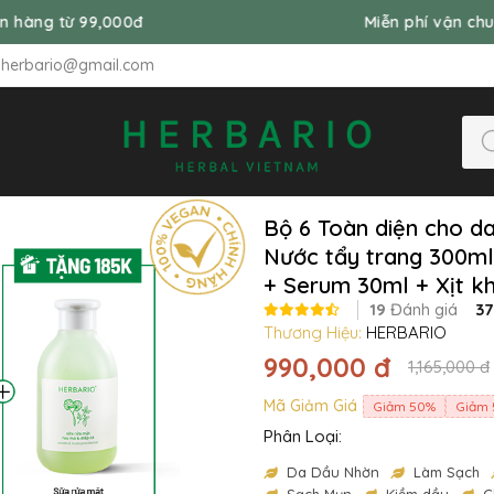
,000đ
Miễn phí vận chuyển đơn hàng
nherbario@gmail.com
Bộ 6 Toàn diện cho d
Nước tẩy trang 300ml
+ Serum 30ml + Xịt k
19
Đánh giá
3
Thương Hiệu:
HERBARIO
990,000 đ
1,165,000 đ
Mã Giảm Giá
Giảm 50%
Giảm 
Phân Loại:
Da Dầu Nhờn
Làm Sạch