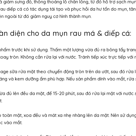
 giảm sưng đỏ, thông thoáng lỗ chân lông, từ đó hỗ trợ sạch mụn
rau diếp cá có tác dụng tái tạo và phục hồi da hư tổn do mụn, t
ên ngoài từ đó giảm nguy cơ hình thành mụn.
àn diện cho da mụn rau má & diếp cá:
phẩm trước khi sử dụng. Thấm một lượng vừa đủ ra bông tẩy trang
y tròn. Không cần rửa lại với nước. Tránh tiếp xúc trực tiếp với 
ge sữa rửa mặt theo chuyển động tròn trên da ướt, sau đó rửa l
oáng và kem dưỡng ẩm phù hợp. Nếu sản phẩm dính vào mắt, rửa 
vừa đủ lên đều da mặt, để 15-20 phút, sau đó rửa lại mặt với nước
t.
 toàn mặt, xoa đều và mát xa nhẹ nhàng lên da mặt. Nên sử dụng 
úc vào mắt.