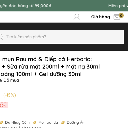
 từ 99,000đ
Miễn phí vận chuyển đ
0
Giỏ hàng
a mụn Rau má & Diếp cá Herbario:
 + Sữa rửa mặt 200ml + Mặt nạ 30ml
hoáng 100ml + Gel dưỡng 30ml
76
Đã mua
(-15%)
50k
Da Nhạy Cảm
Mọi loại da
Dưỡng Ẩm