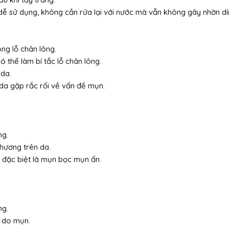
 dễ sử dụng, không cần rửa lại với nước mà vẫn không gây nhờn dí
ng lỗ chân lông.
 thể làm bí tắc lỗ chân lông.
 da.
 da gặp rắc rối về vấn đề mụn.
ng.
thương trên da.
 đặc biệt là mụn bọc mụn ẩn.
ng.
n do mụn.