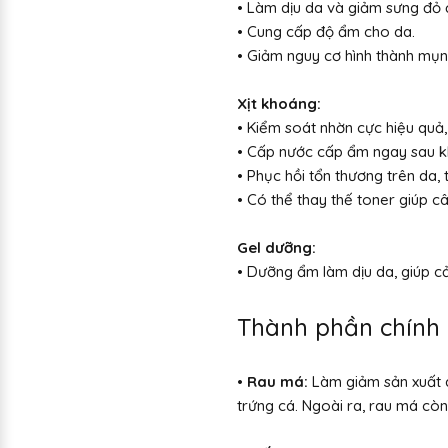
• Làm dịu da và giảm sưng đỏ 
• Cung cấp độ ẩm cho da.
• Giảm nguy cơ hình thành mụn
Xịt khoáng:
• Kiểm soát nhờn cực hiệu quả, 
• Cấp nước cấp ẩm ngay sau khi
• Phục hồi tổn thương trên da
• Có thể thay thế toner giúp 
Gel dưỡng:
•
Dưỡng ẩm làm dịu da, giúp cải
Thành phần chính 
• Rau má:
Làm giảm sản xuất 
trứng cá. Ngoài ra, rau má còn