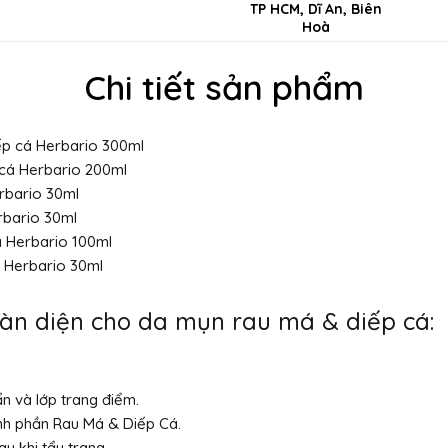
TP HCM, Dĩ An, Biên
Hoà
Chi tiết sản phẩm
ếp cá Herbario 300ml
 cá Herbario 200ml
rbario 30ml
rbario 30ml
á Herbario 100ml
á Herbario 30ml
àn diện cho da mụn rau má & diếp cá:
ẩn và lớp trang điểm.
ành phần Rau Má & Diếp Cá.
au khi tẩy trang.