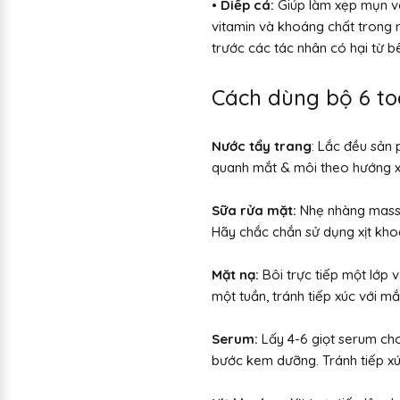
• Diếp cá:
Giúp làm xẹp mụn và
vitamin và khoáng chất trong 
trước các tác nhân có hại từ b
Cách dùng bộ 6 to
Nước tẩy trang
: Lắc đều sản 
quanh mắt & môi theo hướng xoa
Sữa rửa mặt:
Nhẹ nhàng massa
Hãy chắc chắn sử dụng xịt kh
Mặt nạ:
Bôi trực tiếp một lớp 
một tuần, tránh tiếp xúc với mắ
Serum:
Lấy 4-6 giọt serum cho
bước kem dưỡng. Tránh tiếp x