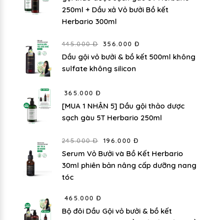
250ml + Dầu xả Vỏ bưởi Bồ kết
Herbario 300ml
445.000 Đ
356.000 Đ
Dầu gội vỏ bưởi & bồ kết 500ml không
sulfate không silicon
365.000 Đ
[MUA 1 NHẬN 5] Dầu gội thảo dược
sạch gàu 5T Herbario 250ml
245.000 Đ
196.000 Đ
Serum Vỏ Bưởi và Bồ Kết Herbario
30ml phiên bản nâng cấp dưỡng nang
tóc
465.000 Đ
Bộ đôi Dầu Gội vỏ bưởi & bồ kết