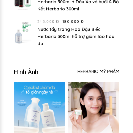
Herbario 300ml + Dầu Xả vỏ bưởi & Bồ
Kết Herbario 300ml
245.000 Đ
180.000 Đ
Nước tẩy trang Hoa Đậu Biếc
Herbario 300ml hỗ trợ giảm lão hóa
da
Hình Ảnh
HERBARIO MỸ PHẨM