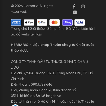
© 2026 Herbario All rights
reserved.
Trang chủ
|
Giới thiệu
|
Sản phẩm
|
Bài Viết
|
Liên hệ
|
Sơ đồ website
|
Rss
HERBARIO – Liệu pháp Thuần chay từ Chiết xuất
thảo dược.
CÔNG TY TNHH ĐẦU TƯ THƯƠNG MẠI DỊCH VỤ
LIDO
Địa chỉ: 7/50A Đường 182, P. Tăng Nhơn Phú, TP. Hồ
Chí Minh
Điện thoại: : 0903.789.646
Giấy chứng nhận Đăng ký Kinh doanh số
0314116460 do Sở Kế hoạch và
Đầu tư Thành phố Hồ Chí Minh cấp ngày 16/11/2016