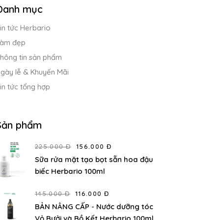
Danh mục
in tức Herbario
àm đẹp
hông tin sản phẩm
gày lễ & Khuyến Mãi
in tức tổng hợp
Sản phẩm
225.000 Đ
156.000 Đ
Sữa rửa mặt tạo bọt sẵn hoa đậu
biếc Herbario 100ml
145.000 Đ
116.000 Đ
BẢN NÂNG CẤP - Nước dưỡng tóc
Vỏ Bưởi và Bồ Kết Herbario 100ml