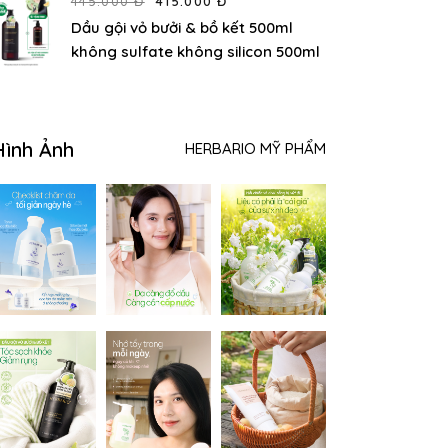
445.000 Đ
415.000 Đ
Dầu gội vỏ bưởi & bồ kết 500ml
không sulfate không silicon 500ml
Hình Ảnh
HERBARIO MỸ PHẨM