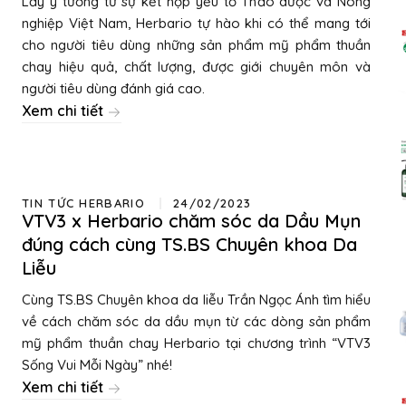
Lấy ý tưởng từ sự kết hợp yếu tố Thảo dược và Nông
nghiệp Việt Nam, Herbario tự hào khi có thể mang tới
cho người tiêu dùng những sản phẩm mỹ phẩm thuần
chay hiệu quả, chất lượng, được giới chuyên môn và
người tiêu dùng đánh giá cao.
Xem chi tiết
TIN TỨC HERBARIO
24/02/2023
VTV3 x Herbario chăm sóc da Dầu Mụn
đúng cách cùng TS.BS Chuyên khoa Da
Liễu
Cùng TS.BS Chuyên khoa da liễu Trần Ngọc Ánh tìm hiểu
về cách chăm sóc da dầu mụn từ các dòng sản phẩm
mỹ phẩm thuần chay Herbario tại chương trình “VTV3
Sống Vui Mỗi Ngày” nhé!
Xem chi tiết