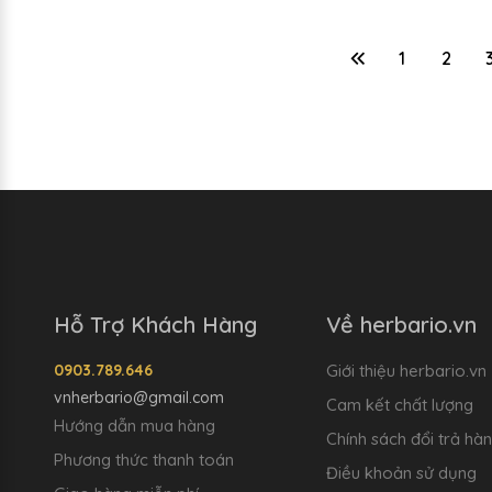
1
2
Hỗ Trợ Khách Hàng
Về herbario.vn
0903.789.646
Giới thiệu herbario.vn
vnherbario@gmail.com
Cam kết chất lượng
Hướng dẫn mua hàng
Chính sách đổi trả hà
Phương thức thanh toán
Điều khoản sử dụng