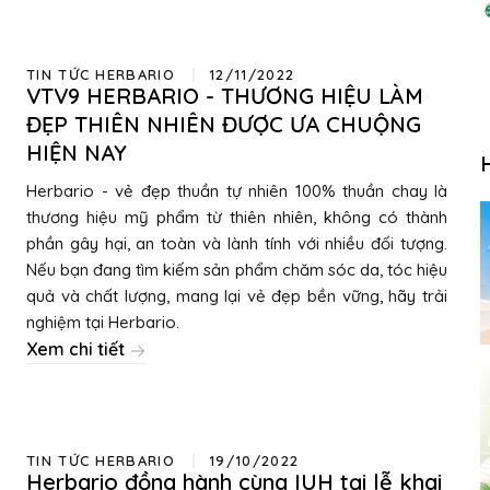
TIN TỨC HERBARIO
12/11/2022
VTV9 HERBARIO - THƯƠNG HIỆU LÀM
ĐẸP THIÊN NHIÊN ĐƯỢC ƯA CHUỘNG
HIỆN NAY
Herbario - vẻ đẹp thuần tự nhiên 100% thuần chay là
thương hiệu mỹ phẩm từ thiên nhiên, không có thành
phần gây hại, an toàn và lành tính với nhiều đối tượng.
Nếu bạn đang tìm kiếm sản phẩm chăm sóc da, tóc hiệu
quả và chất lượng, mang lại vẻ đẹp bền vững, hãy trải
nghiệm tại Herbario.
Xem chi tiết
TIN TỨC HERBARIO
19/10/2022
Herbario đồng hành cùng IUH tại lễ khai