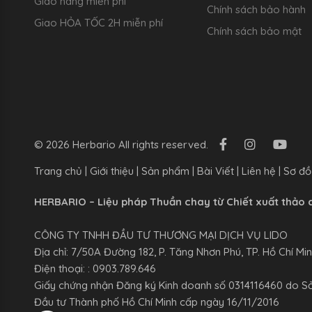
Giao hàng miễn phí
Chính sách bảo hành
Giao HỎA TỐC 2H miễn phí
Chính sách bảo mật
© 2026 Herbario All rights reserved.
Trang chủ
|
Giới thiệu
|
Sản phẩm
|
Bài Viết
|
Liên hệ
|
Sơ đồ
HERBARIO – Liệu pháp Thuần chay từ Chiết xuất thảo 
CÔNG TY TNHH ĐẦU TƯ THƯƠNG MẠI DỊCH VỤ LIDO
Địa chỉ: 7/50A Đường 182, P. Tăng Nhơn Phú, TP. Hồ Chí Mi
Điện thoại: : 0903.789.646
Giấy chứng nhận Đăng ký Kinh doanh số 0314116460 do S
Đầu tư Thành phố Hồ Chí Minh cấp ngày 16/11/2016