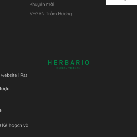
Khuyến mãi
VEGAN Trầm Hương
 website
|
Rss
dược.
nh
ở Kế hoạch và