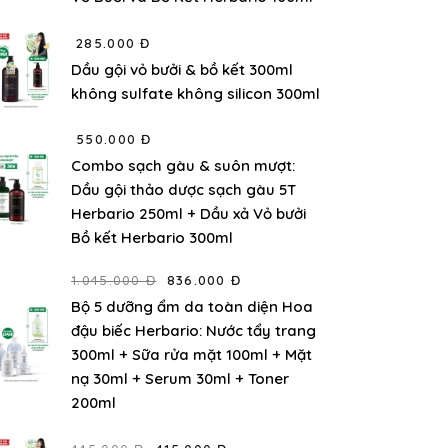
285.000 Đ
Dầu gội vỏ bưởi & bồ kết 300ml
không sulfate không silicon 300ml
550.000 Đ
Combo sạch gàu & suôn mượt:
Dầu gội thảo dược sạch gàu 5T
Herbario 250ml + Dầu xả Vỏ bưởi
Bồ kết Herbario 300ml
1.045.000 Đ
836.000 Đ
Bộ 5 dưỡng ẩm da toàn diện Hoa
đậu biếc Herbario: Nước tẩy trang
300ml + Sữa rửa mặt 100ml + Mặt
nạ 30ml + Serum 30ml + Toner
200ml