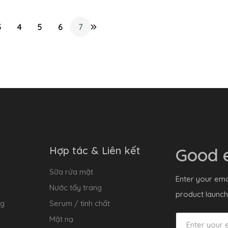
3
4
5
6
7
Hợp tác & Liên kết
Good e
Sữa rửa mặt
Enter your ema
Nước tẩy trang
product launch
ng
Serum / tinh chất
Mặt nạ