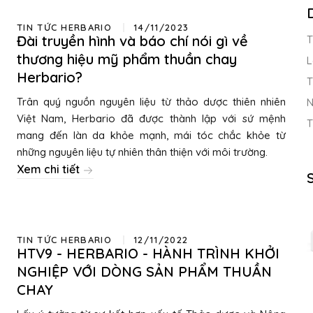
TIN TỨC HERBARIO
14/11/2023
Đài truyền hình và báo chí nói gì về
T
thương hiệu mỹ phẩm thuần chay
L
Herbario?
T
Trân quý nguồn nguyên liệu từ thảo dược thiên nhiên
N
Việt Nam, Herbario đã được thành lập với sứ mệnh
T
mang đến làn da khỏe mạnh, mái tóc chắc khỏe từ
những nguyên liệu tự nhiên thân thiện với môi trường.
Xem chi tiết
TIN TỨC HERBARIO
12/11/2022
HTV9 - HERBARIO - HÀNH TRÌNH KHỞI
NGHIỆP VỚI DÒNG SẢN PHẨM THUẦN
CHAY