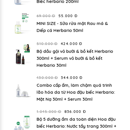
Biếc herbario 200ml
69.000 Đ
55.000 Đ
MINI SIZE - Sữa rửa mặt Rau má &
Diếp cá Herbario 50ml
510.000 Đ
424.000 Đ
Bộ dầu gội vỏ bưởi & bồ kết Herbario
300ml + Serum vỏ bưởi & bồ kết
Herbario 30ml
430.000 Đ
344.000 Đ
Combo cấp ẩm, làm chậm quá trình
lão hóa da từ Hoa đậu biếc Herbario:
Mặt Nạ 30ml + Serum 30ml
1.045.000 Đ
836.000 Đ
Bộ 5 dưỡng ẩm da toàn diện Hoa đậu
biếc Herbario: Nước tẩy trang 300ml +