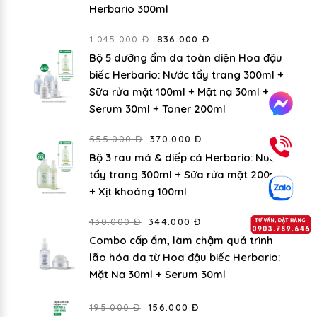
Herbario 300ml
1.045.000 Đ
836.000 Đ
Bộ 5 dưỡng ẩm da toàn diện Hoa đậu
biếc Herbario: Nước tẩy trang 300ml +
Sữa rửa mặt 100ml + Mặt nạ 30ml +
Serum 30ml + Toner 200ml
555.000 Đ
370.000 Đ
Bộ 3 rau má & diếp cá Herbario: Nước
tẩy trang 300ml + Sữa rửa mặt 200ml
+ Xịt khoáng 100ml
430.000 Đ
344.000 Đ
Combo cấp ẩm, làm chậm quá trình
lão hóa da từ Hoa đậu biếc Herbario:
Mặt Nạ 30ml + Serum 30ml
195.000 Đ
156.000 Đ