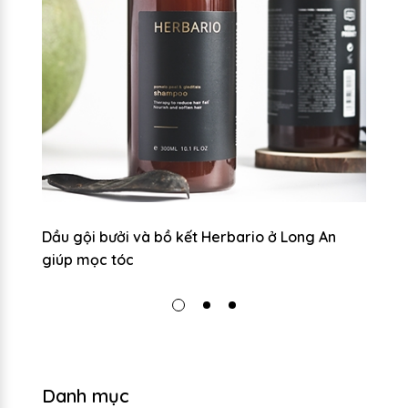
Dầu gội bưởi và bồ kết Herbario ở Long An
Dầ
giúp mọc tóc
g
Danh mục