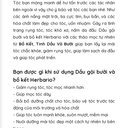
Tóc bạn mỏng manh dể hư tổn trước các tác nhân
bên ngoài vì vậy chú ý bảo vệ tóc các bạn nhé. Như
các ánh nắng mặt trời, tia cực tím, bụi bẩn, và các
hóa chất làm đẹp cho tóc, uốn nhuộm. Gây ra tình
trạng rụng tóc, tóc khô xơ, nấm da đầu. Dầu gội
bưởi và bồ kết Herbario với các thảo mọc tự nhiên
từ
Bồ Kết
,
Tinh Dầu Vỏ Bưởi
giúp bạn lấy lại mái
tóc chắc khỏe, giảm rụng tóc, giúp làm sạch da đầu
và giúp tóc phát triển.
Bạn được gì khi sử dụng Dầu gội bưởi và
bồ kết Herbario?
- Giảm rụng tóc, tóc mọc nhanh hơn.
- Giúp mọc tóc dày
- Bồi bổ dưỡng chất cho tóc, bảo vệ tóc trước tác
động của môi trường và hóa chất
- Giúp tóc luôn mạnh khỏe, suôn mượt, mềm mại
- Nuôi dưỡng mái tóc đẹp một cách tự nhiên tư bên