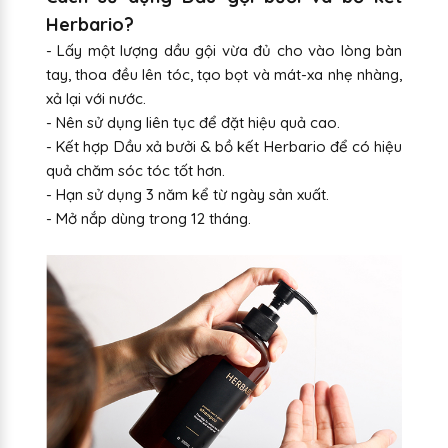
Herbario?
- Lấy một lượng dầu gội vừa đủ cho vào lòng bàn
tay, thoa đều lên tóc, tạo bọt và mát-xa nhẹ nhàng,
xả lại với nước.
- Nên sử dụng liên tục để đặt hiệu quả cao.
- Kết hợp Dầu xả bưởi & bồ kết Herbario để có hiệu
quả chăm sóc tóc tốt hơn.
- Hạn sử dụng 3 năm kể từ ngày sản xuất.
- Mở nắp dùng trong 12 tháng.