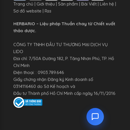
Trang chủ
|
Giới thiệu
|
Sản phẩm
|
Bài Viết
|
Liên hệ
|
Sơ đồ website
|
Rss
HERBARIO – Liệu pháp Thuần chay từ Chiết xuất
thảo dược.
CÔNG TY TNHH ĐẦU TƯ THƯƠNG MẠI DỊCH VỤ
LIDO
Địa chỉ: 7/50A Đường 182, P. Tăng Nhơn Phú, TP. Hồ
Chí Minh
Điện thoại: : 0903.789.646
Giấy chứng nhận Đăng ký Kinh doanh số
0314116460 do Sở Kế hoạch và
Đầu tư Thành phố Hồ Chí Minh cấp ngày 16/11/2016