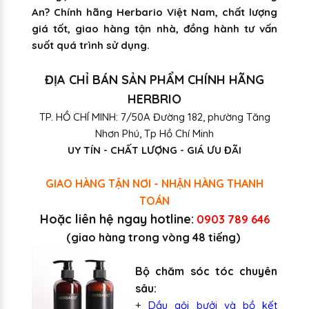
An? Chính hãng Herbario Việt Nam, chất lượng
giá tốt, giao hàng tận nhà, đồng hành tư vấn
suốt quá trình sử dụng.
ĐỊA CHỈ BÁN SẢN PHẨM CHÍNH HÃNG
HERBRIO
TP. HỒ CHÍ MINH: 7/50A Đường 182, phường Tăng
Nhơn Phú, Tp Hồ Chí Minh
UY TÍN - CHẤT LƯỢNG - GIÁ ƯU ĐÃI
GIAO HÀNG TẬN NƠI - NHẬN HÀNG THANH
TOÁN
Hoặc liên hệ ngay hotline:
0903 789 646
(giao hàng trong vòng 48 tiếng)
Bộ chăm sóc tóc chuyên
sâu:
+
Dầu gội bưởi và bồ kết