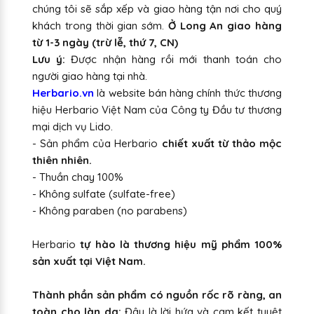
chúng tôi sẽ sắp xếp và giao hàng tận nơi cho quý
khách trong thời gian sớm.
Ở Long An giao hàng
từ 1-3 ngày (trừ lễ, thứ 7, CN)
Lưu ý:
Được nhận hàng rồi mới thanh toán cho
người giao hàng tại nhà.
Herbario.vn
là website bán hàng chính thức thương
hiệu Herbario Việt Nam của Công ty Đầu tư thương
mại dịch vụ Lido.
- Sản phẩm của Herbario
chiết xuất từ thảo mộc
thiên nhiên.
- Thuần chay 100%
- Không sulfate (sulfate-free)
- Không paraben (no parabens)
Herbario
tự hào là thương hiệu mỹ phẩm 100%
sản xuất tại Việt Nam.
Thành phần sản phẩm có nguồn rốc rõ ràng, an
toàn cho làn da:
Đây là lời hứa và cam kết tuyệt