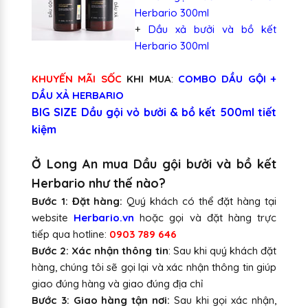
Herbario 300ml
+
Dầu xả bưởi và bồ kết
Herbario 300ml
KHUYẾN MÃI SỐC
KHI MUA
:
COMBO DẦU GỘI +
DẦU XẢ HERBARIO
BIG SIZE Dầu gội vỏ bưởi & bồ kết 500ml tiết
kiệm
Ở Long An mua Dầu gội bưởi và bồ kết
Herbario như thế nào?
Bước 1: Đặt hàng:
Quý khách có thể đặt hàng tại
website
Herbario.vn
hoặc gọi và đặt hàng trực
tiếp qua hotline:
0903 789 646
Bước 2: Xác nhận thông tin
: Sau khi quý khách đặt
hàng, chúng tôi sẽ gọi lại và xác nhận thông tin giúp
giao đúng hàng và giao đúng địa chỉ
Bước 3: Giao hàng tận nơi:
Sau khi gọi xác nhận,