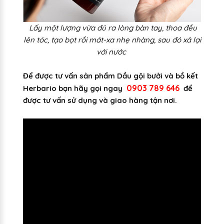
Lấy một lượng vừa đủ ra lòng bàn tay, thoa đều
lên tóc, tạo bọt rồi mát-xa nhẹ nhàng, sau đó xả lại
với nước
Để được tư vấn sản phẩm Dầu gội bưởi và bồ kết
0903 789 646
Herbario bạn hãy gọi ngay
để
được tư vấn sử dụng và giao hàng tận nơi.