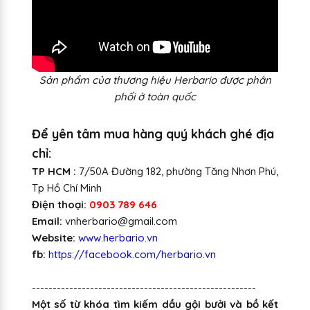
S
ản phẩm của thương hiệu Herbario được phân
phối ở toàn quốc
Để yên tâm mua hàng quý khách ghé địa
chỉ:
TP HCM :
7/50A Đường 182, phường Tăng Nhơn Phú,
Tp Hồ Chí Minh
Điện thoại:
0903 789 646
Email:
vnherbario@gmail.com
Website:
www.herbario.vn
fb:
https://facebook.com/herbario.vn
------------------------------------------------------
Một số từ khóa tìm kiếm dầu gội bưởi và bồ kết