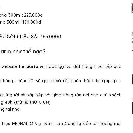
:
ario 300ml
: 225.000đ
rio 300ml
:
180.000đ
 GỘI + DẦU XẢ : 365.000đ
ario như thế nào?
i website
herbario.vn
hoặc gọi và đặt hàng trực tiếp qua
t hàng, chúng tôi sẽ gọi lại và xác nhận thông tin giúp giao
 chúng tôi sẽ sắp xếp và giao hàng tận nơi cho quý khách
48h (trừ lễ, thứ 7, CN)
g tại nhà.
ng hiệu HERBARIO Việt Nam của Công ty Đầu tư thương mại