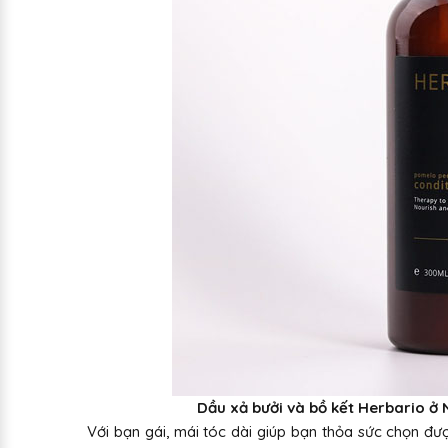
Dầu xả bưởi và bồ kết Herbario ở 
Với bạn gái, mái tóc dài giúp bạn thỏa sức chọn đư