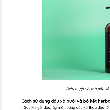
Điều tuyệt vời mà dầu xả 
Cách sử dụng dầu xả bưởi và bồ kết herb
- Sau khi gội đầu, lấy một lượng dầu xả thoa đều t