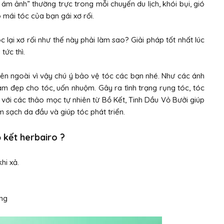
i ám ảnh” thường trực trong mỗi chuyến du lịch, khói bụi, gió
 mái tóc của bạn gái xơ rối.
 lại xơ rối như thế này phải làm sao? Giải pháp tốt nhất lúc
tức thì.
n ngoài vì vậy chú ý bảo vệ tóc các bạn nhé. Như các ánh
làm đẹp cho tóc, uốn nhuộm. Gây ra tình trạng rụng tóc, tóc
với các thảo mọc tự nhiên từ Bồ Kết, Tinh Dầu Vỏ Bưởi giúp
m sạch da đầu và giúp tóc phát triển.
 kết herbairo ?
hi xả.
ờng