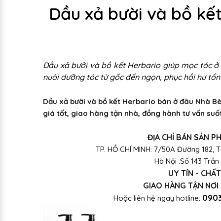
Dầu xả bười và bồ kế
Dầu xả bưởi và bồ kết Herbario giúp mọc tóc ở 
nuôi dưỡng tóc từ gốc đến ngọn, phục hồi hư tổ
Dầu xả bười và bồ kết Herbario bán ở đâu Nhà Bè
giá tốt, giao hàng tận nhà, đồng hành tư vấn suố
ĐỊA CHỈ BÁN SẢN 
TP. HỒ CHÍ MINH: 7/50A Đường 182, T
Hà Nội :Số 143 Trần
UY TÍN - CHẤT
GIAO HÀNG TẬN NƠI
0903
Hoặc liên hệ ngay hotline: