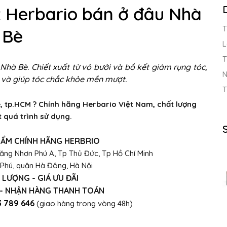
t Herbario bán ở đâu Nhà
T
Bè
L
T
Nhà Bè. Chiết xuất từ vỏ bưởi và bồ kết giảm rụng tóc,
N
n và giúp tóc chắc khỏe mền mượt.
T
, tp.HCM ? Chính hãng Herbario Việt Nam, chất lượng
t quá trình sử dụng.
PHẨM CHÍNH HÃNG HERBRIO
ăng Nhơn Phú A, Tp Thủ Đức, Tp Hồ Chí Minh
 Phú, quận Hà Đông, Hà Nội
 LƯỢNG - GIÁ ƯU ĐÃI
 - NHẬN HÀNG THANH TOÁN
 789 646
(giao hàng trong vòng 48h)