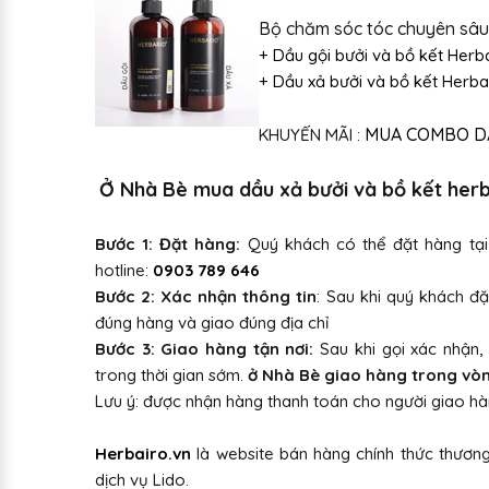
Bộ chăm sóc tóc chuyên sâu 
+ Dầu gội bưởi và bồ kết Herb
+ Dầu xả bưởi và bồ kết Herba
MUA COMBO DẦU
KHUYẾN MÃI :
Ở Nhà Bè mua dầu xả bưởi và bồ kết herb
Bước 1: Đặt hàng:
Quý khách có thể đặt hàng tạ
hotline:
0903 789 646
Bước 2: Xác nhận thông tin
: Sau khi quý khách đặ
đúng hàng và giao đúng địa chỉ
Bước 3: Giao hàng tận nơi:
Sau khi gọi xác nhận,
trong thời gian sớm.
ở Nhà Bè giao hàng trong vòng 
Lưu ý: được nhận hàng thanh toán cho người giao hàn
Herbairo.vn
là website bán hàng chính thức thươ
dịch vụ Lido.