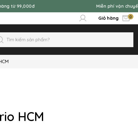
,000đ
Miễn phí vận chuyển đơn hàn
0
Giỏ hàng
 HCM
rio HCM