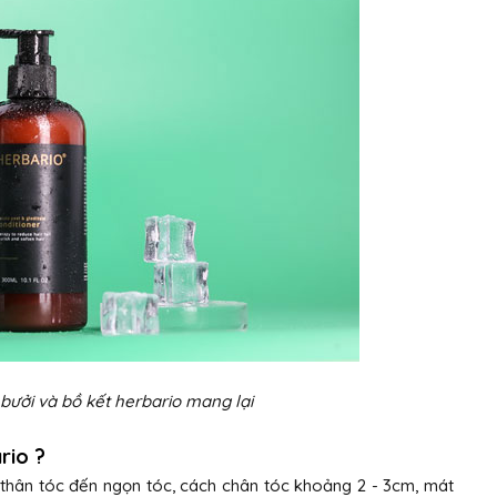
bưởi và bồ kết herbario mang lại
ario ?
ừ thân tóc đến ngọn tóc, cách chân tóc khoảng 2 - 3cm, mát