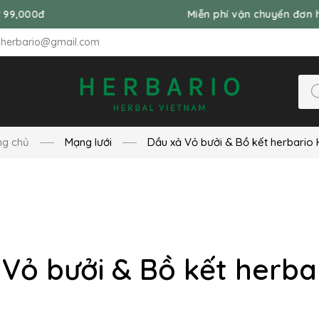
Miễn phí vận chuyển đơn hàng từ 99
nherbario@gmail.com
ng chủ
Mạng lưới
Dầu xả Vỏ bưởi & Bồ kết herbario
 Vỏ bưởi & Bồ kết herba