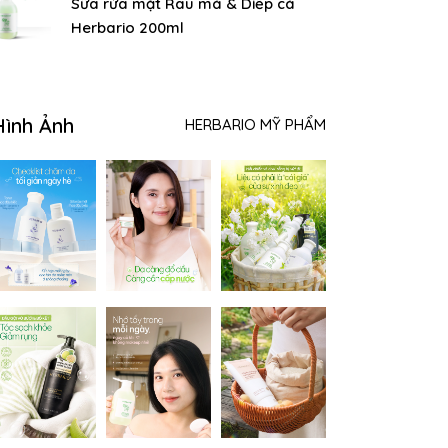
Sữa rửa mặt Rau má & Diếp cá
Herbario 200ml
Hình Ảnh
HERBARIO MỸ PHẨM