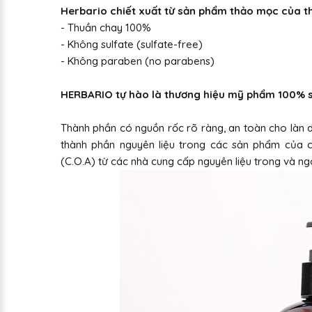
Herbario chiết xuất từ sản phẩm thảo mọc của th
- Thuần chay 100%
- Không sulfate (sulfate-free)
- Không paraben (no parabens)
HERBARIO tự hào là thương hiệu mỹ phẩm 100% sả
Thành phần có nguồn rốc rõ ràng, an toàn cho làn da
thành phần nguyên liệu trong các sản phẩm của 
(C.O.A) từ các nhà cung cấp nguyên liệu trong và ng