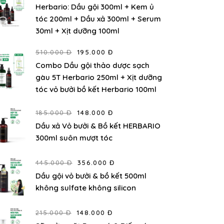
Herbario: Dầu gội 300ml + Kem ủ
tóc 200ml + Dầu xả 300ml + Serum
30ml + Xịt dưỡng 100ml
510.000 Đ
195.000 Đ
Combo Dầu gội thảo dược sạch
gàu 5T Herbario 250ml + Xịt dưỡng
tóc vỏ bưởi bồ kết Herbario 100ml
185.000 Đ
148.000 Đ
Dầu xả Vỏ bưởi & Bồ kết HERBARIO
300ml suôn mượt tóc
445.000 Đ
356.000 Đ
Dầu gội vỏ bưởi & bồ kết 500ml
không sulfate không silicon
215.000 Đ
148.000 Đ