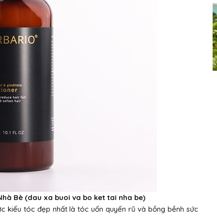
Nhà Bè (dau xa buoi va bo ket tai nha be)
ợc kiểu tóc đẹp nhất là tóc uốn quyến rũ và bồng bềnh sức