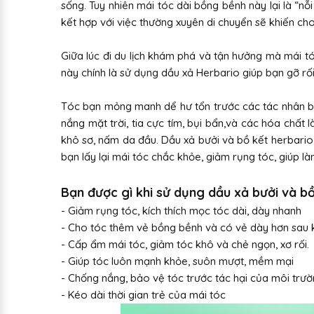
sống. Tuy nhiên mái tóc dài bồng bềnh này lại là “nỗ
kết hợp với việc thường xuyên di chuyển sẽ khiến cho
Giữa lúc đi du lịch khám phá và tận hưởng mà mái tóc
này chính là sử dụng dầu xả Herbario giúp bạn gỡ rối 
Tóc bạn mỏng manh dể hư tổn trước các tác nhân bê
nắng mặt trời, tia cực tím, bụi bẩn,và các hóa chất 
khô sơ, nấm da đầu. Dầu xả bưởi và bồ kết herbario 
bạn lấy lại mái tóc chắc khỏe, giảm rụng tóc, giúp là
Bạn được gì khi sử dụng dầu xả bưởi và bồ
- Giảm rụng tóc, kích thích mọc tóc dài, dày nhanh
- Cho tóc thêm vẻ bồng bềnh và có vẻ dày hơn sau k
- Cấp ẩm mái tóc, giảm tóc khô và chẻ ngọn, xơ rối.
- Giúp tóc luôn mạnh khỏe, suôn mượt, mềm mại
- Chống nắng, bảo vệ tóc trước tác hại của môi trư
- Kéo dài thời gian trẻ của mái tóc