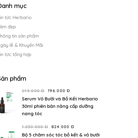
Danh mục
in tức Herbario
àm đẹp
hông tin sản phẩm
gày lễ & Khuyến Mãi
in tức tổng hợp
Sản phẩm
245.000 Đ
196.000 Đ
Serum Vỏ Bưởi và Bồ Kết Herbario
30ml phiên bản nâng cấp dưỡng
nang tóc
1.030.000 Đ
824.000 Đ
Bộ 5 chăm sóc tóc bồ kết & vỏ bưởi