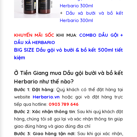
Herbario 300ml
+
Dầu xả bưởi và bồ kết
Herbario 300ml
KHUYẾN MÃI SỐC
KHI MUA
:
COMBO DẦU GỘI +
DẦU XẢ HERBARIO
BIG SIZE Dầu gội vỏ bưởi & bồ kết 500ml tiết
kiệm
Ở Tiền Giang mua Dầu gội bưởi và bồ kết
Herbario như thế nào?
Bước 1: Đặt hàng:
Quý khách có thể đặt hàng tại
website
Herbario.vn
hoặc gọi và đặt hàng trực
tiếp qua hotline:
0903 789 646
Bước 2: Xác nhận thông tin
: Sau khi quý khách đặt
hàng, chúng tôi sẽ gọi lại và xác nhận thông tin giúp
giao đúng hàng và giao đúng địa chỉ
Bước 3: Giao hàng tận nơi:
Sau khi gọi xác nhận,