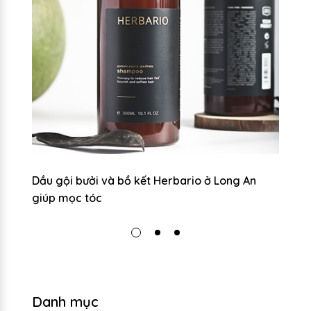
Dầu gội bưởi và bồ kết Herbario ở Long An
Dầ
giúp mọc tóc
g
Danh mục