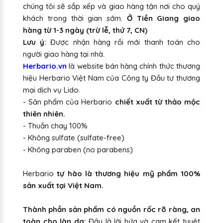
chúng tôi sẽ sắp xếp và giao hàng tận nơi cho quý
khách trong thời gian sớm.
Ở Tiền Giang giao
hàng từ 1-3 ngày (trừ lễ, thứ 7, CN)
Lưu ý:
Được nhận hàng rồi mới thanh toán cho
người giao hàng tại nhà.
Herbario.vn
là website bán hàng chính thức thương
hiệu Herbario Việt Nam của Công ty Đầu tư thương
mại dịch vụ Lido.
- Sản phẩm của Herbario
chiết xuất từ thảo mộc
thiên nhiên.
- Thuần chay 100%
- Không sulfate (sulfate-free)
- Không paraben (no parabens)
Herbario
tự hào là thương hiệu mỹ phẩm 100%
sản xuất tại Việt Nam.
Thành phần sản phẩm có nguồn rốc rõ ràng, an
toàn cho làn da:
Đây là lời hứa và cam kết tuyệt