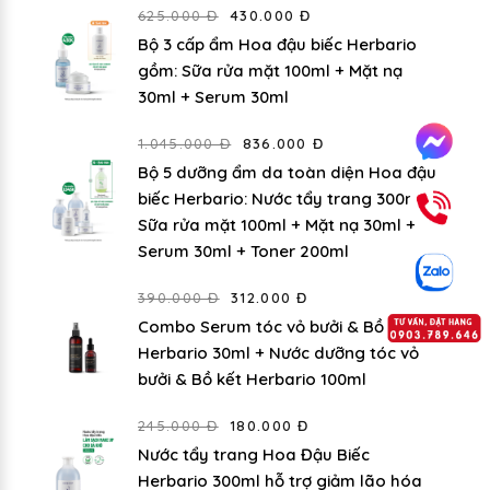
625.000 Đ
430.000 Đ
Bộ 3 cấp ẩm Hoa đậu biếc Herbario
gồm: Sữa rửa mặt 100ml + Mặt nạ
30ml + Serum 30ml
1.045.000 Đ
836.000 Đ
Bộ 5 dưỡng ẩm da toàn diện Hoa đậu
biếc Herbario: Nước tẩy trang 300ml +
Sữa rửa mặt 100ml + Mặt nạ 30ml +
Serum 30ml + Toner 200ml
390.000 Đ
312.000 Đ
Combo Serum tóc vỏ bưởi & Bồ kết
Herbario 30ml + Nước dưỡng tóc vỏ
bưởi & Bồ kết Herbario 100ml
245.000 Đ
180.000 Đ
Nước tẩy trang Hoa Đậu Biếc
Herbario 300ml hỗ trợ giảm lão hóa