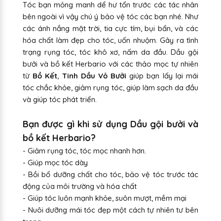
Tóc bạn mỏng manh dể hư tổn trước các tác nhân
bên ngoài vì vậy chú ý bảo vệ tóc các bạn nhé. Như
các ánh nắng mặt trời, tia cực tím, bụi bẩn, và các
hóa chất làm đẹp cho tóc, uốn nhuộm. Gây ra tình
trạng rụng tóc, tóc khô xơ, nấm da đầu. Dầu gội
bưởi và bồ kết Herbario với các thảo mọc tự nhiên
từ
Bồ Kết
,
Tinh Dầu Vỏ Bưởi
giúp bạn lấy lại mái
tóc chắc khỏe, giảm rụng tóc, giúp làm sạch da đầu
và giúp tóc phát triển.
Bạn được gì khi sử dụng Dầu gội bưởi và
bồ kết Herbario?
- Giảm rụng tóc, tóc mọc nhanh hơn.
- Giúp mọc tóc dày
- Bồi bổ dưỡng chất cho tóc, bảo vệ tóc trước tác
động của môi trường và hóa chất
- Giúp tóc luôn mạnh khỏe, suôn mượt, mềm mại
- Nuôi dưỡng mái tóc đẹp một cách tự nhiên tư bên