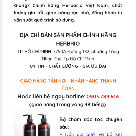
Giang? Chính hãng Herbario Việt Nam, chất
lượng giá tốt, giao hàng tận nhà, đồng hành tư
vấn suốt quá trình sử dụng.
ĐỊA CHỈ BÁN SẢN PHẨM CHÍNH HÃNG
HERBRIO
TP. HỒ CHÍ MINH: 7/50A Đường 182, phường Tăng
Nhơn Phú, Tp Hồ Chí Minh
UY TÍN - CHẤT LƯỢNG - GIÁ ƯU ĐÃI
GIAO HÀNG TẬN NƠI - NHẬN HÀNG THANH
TOÁN
Hoặc liên hệ ngay hotline:
0903 789 646
(giao hàng trong vòng 48 tiếng)
Bộ chăm sóc tóc chuyên
sâu:
+
Dầu gội bưởi và bồ kết