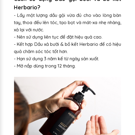
Herbario?
- Lấy một lượng dầu gội vừa đủ cho vào lòng bàn
tay, thoa đều lên tóc, tạo bọt và mát-xa nhẹ nhàng,
xả lại với nước.
- Nên sử dụng liên tục để đặt hiệu quả cao.
- Kết hợp Dầu xả bưởi & bồ kết Herbario để có hiệu
quả chăm sóc tóc tốt hơn.
- Hạn sử dụng 3 năm kể từ ngày sản xuất.
- Mở nắp dùng trong 12 tháng.