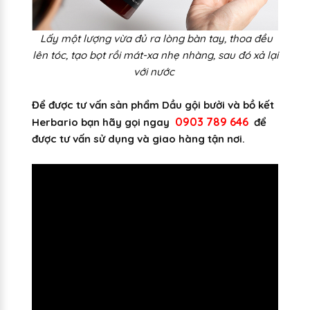
Lấy một lượng vừa đủ ra lòng bàn tay, thoa đều
lên tóc, tạo bọt rồi mát-xa nhẹ nhàng, sau đó xả lại
với nước
Để được tư vấn sản phẩm Dầu gội bưởi và bồ kết
0903 789 646
Herbario bạn hãy gọi ngay
để
được tư vấn sử dụng và giao hàng tận nơi.