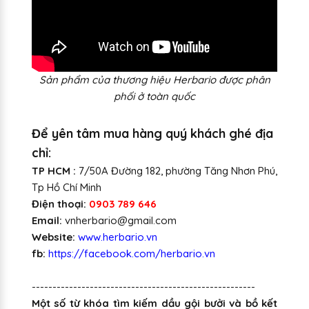
S
ản phẩm của thương hiệu Herbario được phân
phối ở toàn quốc
Để yên tâm mua hàng quý khách ghé địa
chỉ:
TP HCM :
7/50A Đường 182, phường Tăng Nhơn Phú,
Tp Hồ Chí Minh
Điện thoại:
0903 789 646
Email:
vnherbario@gmail.com
Website:
www.herbario.vn
fb:
https://facebook.com/herbario.vn
------------------------------------------------------
Một số từ khóa tìm kiếm dầu gội bưởi và bồ kết