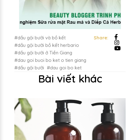
#dầu gội bưởi và bồ kết
Share:
#dầu gội bưởi bồ kết herbario
#dầu gội bưởi ở Tiền Giang
#dau goi buoi bo ket o tien giang
#dầu gội bưởi
#dau goi bo ket
Bài viết khác