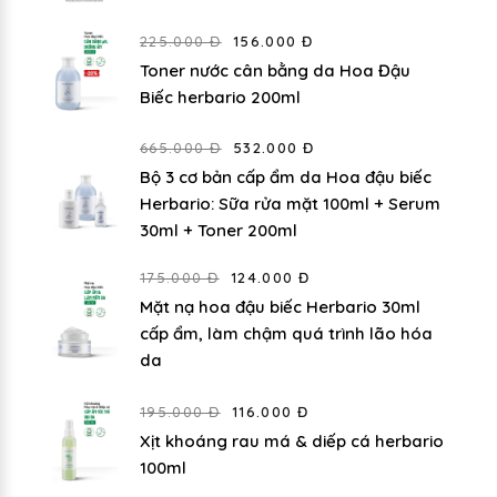
225.000 Đ
156.000 Đ
Toner nước cân bằng da Hoa Đậu
Biếc herbario 200ml
665.000 Đ
532.000 Đ
Bộ 3 cơ bản cấp ẩm da Hoa đậu biếc
Herbario: Sữa rửa mặt 100ml + Serum
30ml + Toner 200ml
175.000 Đ
124.000 Đ
Mặt nạ hoa đậu biếc Herbario 30ml
cấp ẩm, làm chậm quá trình lão hóa
da
195.000 Đ
116.000 Đ
Xịt khoáng rau má & diếp cá herbario
100ml