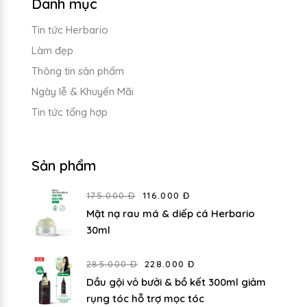
Danh mục
Tin tức Herbario
Làm đẹp
Thông tin sản phẩm
Ngày lễ & Khuyến Mãi
Tin tức tổng hợp
Sản phẩm
175.000 Đ
116.000 Đ
Mặt nạ rau má & diếp cá Herbario
30ml
285.000 Đ
228.000 Đ
Dầu gội vỏ bưởi & bồ kết 300ml giảm
rụng tóc hỗ trợ mọc tóc