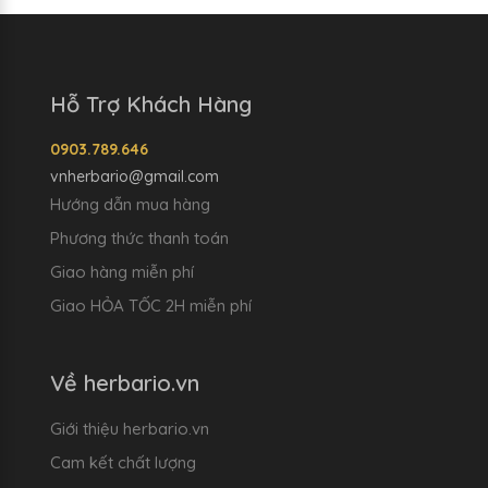
Hỗ Trợ Khách Hàng
0903.789.646
vnherbario@gmail.com
Hướng dẫn mua hàng
Phương thức thanh toán
Giao hàng miễn phí
Giao HỎA TỐC 2H miễn phí
Về herbario.vn
Giới thiệu herbario.vn
Cam kết chất lượng