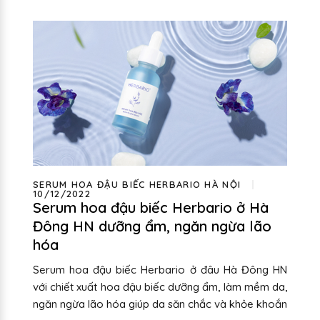
SERUM HOA ĐẬU BIẾC HERBARIO HÀ NỘI
10/12/2022
Serum hoa đậu biếc Herbario ở Hà
Đông HN dưỡng ẩm, ngăn ngừa lão
hóa
Serum hoa đậu biếc Herbario ở đâu Hà Đông HN
với chiết xuất hoa đậu biếc dưỡng ẩm, làm mềm da,
ngăn ngừa lão hóa giúp da săn chắc và khỏe khoắn