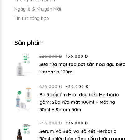
Ngày lễ & Khuyến Mãi
Tin tức tổng hợp
Sản phẩm
225.000 Đ
156.000 Đ
Sữa rửa mặt tạo bọt sẵn hoa đậu biếc
Herbario 100ml
625.000 Đ
430.000 Đ
Bộ 3 cấp ẩm Hoa đậu biếc Herbario
gồm: Sữa rửa mặt 100ml + Mặt nạ
30ml + Serum 30ml
245.000 Đ
196.000 Đ
Serum Vỏ Bưởi và Bồ Kết Herbario
30ml phiên bản nâng cấp dưỡng nang