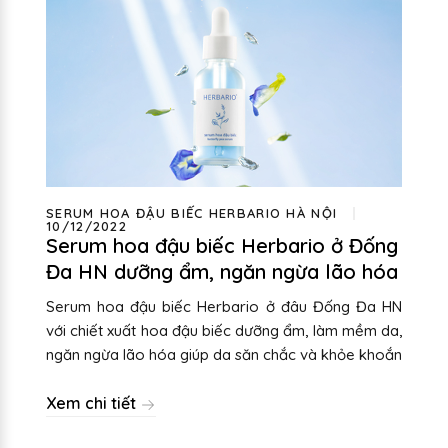
SERUM HOA ĐẬU BIẾC HERBARIO HÀ NỘI
10/12/2022
Serum hoa đậu biếc Herbario ở Đống
Đa HN dưỡng ẩm, ngăn ngừa lão hóa
Serum hoa đậu biếc Herbario ở đâu Đống Đa HN
với chiết xuất hoa đậu biếc dưỡng ẩm, làm mềm da,
ngăn ngừa lão hóa giúp da săn chắc và khỏe khoắn
Xem chi tiết