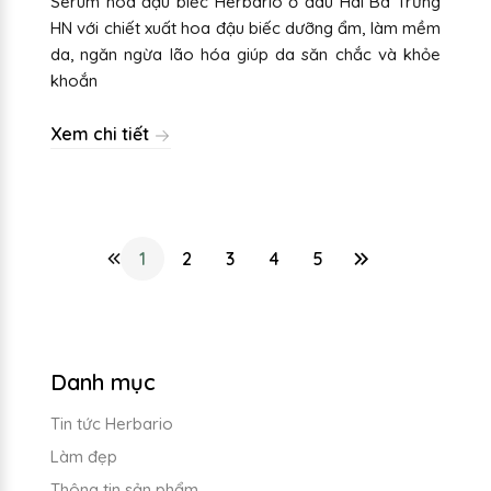
Serum hoa đậu biếc Herbario ở đâu Hai Bà Trưng
HN với chiết xuất hoa đậu biếc dưỡng ẩm, làm mềm
da, ngăn ngừa lão hóa giúp da săn chắc và khỏe
khoắn
Xem chi tiết
1
2
3
4
5
Danh mục
Tin tức Herbario
Làm đẹp
Thông tin sản phẩm