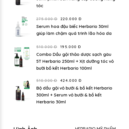
tóc
275.000 Đ
220.000 Đ
Serum hoa đậu biếc Herbario 30ml
giúp làm chậm quá trình lão hóa da
510.000 Đ
195.000 Đ
Combo Dầu gội thảo dược sạch gàu
5T Herbario 250ml + Xịt dưỡng tóc vỏ
bưởi bồ kết Herbario 100ml
510.000 Đ
424.000 Đ
Bộ dầu gội vỏ bưởi & bồ kết Herbario
300ml + Serum vỏ bưởi & bồ kết
Herbario 30ml
HERBARIO MỸ PHẨM