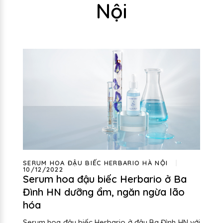
Nội
SERUM HOA ĐẬU BIẾC HERBARIO HÀ NỘI
10/12/2022
Serum hoa đậu biếc Herbario ở Ba
Đình HN dưỡng ẩm, ngăn ngừa lão
hóa
Serum hoa đậu biếc Herbario ở đâu Ba Đình HN với