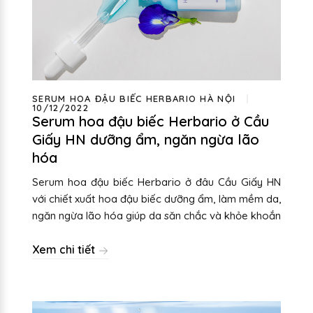
SERUM HOA ĐẬU BIẾC HERBARIO HÀ NỘI
10/12/2022
Serum hoa đậu biếc Herbario ở Cầu
Giấy HN dưỡng ẩm, ngăn ngừa lão
hóa
Serum hoa đậu biếc Herbario ở đâu Cầu Giấy HN
với chiết xuất hoa đậu biếc dưỡng ẩm, làm mềm da,
ngăn ngừa lão hóa giúp da săn chắc và khỏe khoắn
Xem chi tiết