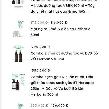
+ Nước dưỡng tóc VBBK 100ml + Tẩy
da chết mặt hạt gạo & mơ 160ml
175.000 Đ
116.000 Đ
Mặt nạ rau má & diếp cá Herbario
30ml
290.000 Đ
Combo 2 chai xịt dưỡng tóc vỏ bưởi bồ
kết Herbario 100ml
550.000 Đ
Combo sạch gàu & suôn mượt: Dầu
gội thảo dược sạch gàu 5T Herbario
250ml + Dầu xả Vỏ bưởi Bồ kết
Herbario 300ml
225.000 Đ
156.000 Đ