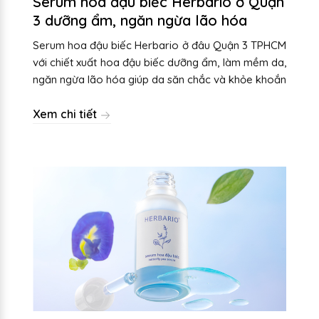
Serum hoa đậu biếc Herbario ở Quận
3 dưỡng ẩm, ngăn ngừa lão hóa
Serum hoa đậu biếc Herbario ở đâu Quận 3 TPHCM
với chiết xuất hoa đậu biếc dưỡng ẩm, làm mềm da,
ngăn ngừa lão hóa giúp da săn chắc và khỏe khoắn
Xem chi tiết