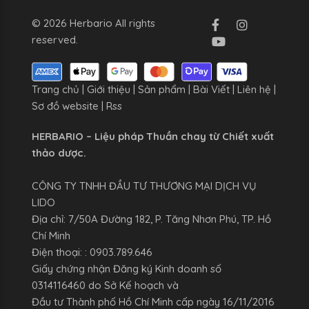
© 2026 Herbario All rights
reserved.
Trang chủ
|
Giới thiệu
|
Sản phẩm
|
Bài Viết
|
Liên hệ
|
Sơ đồ website
|
Rss
HERBARIO – Liệu pháp Thuần chay từ Chiết xuất
thảo dược.
CÔNG TY TNHH ĐẦU TƯ THƯƠNG MẠI DỊCH VỤ
LIDO
Địa chỉ: 7/50A Đường 182, P. Tăng Nhơn Phú, TP. Hồ
Chí Minh
Điện thoại: : 0903.789.646
Giấy chứng nhận Đăng ký Kinh doanh số
0314116460 do Sở Kế hoạch và
Đầu tư Thành phố Hồ Chí Minh cấp ngày 16/11/2016