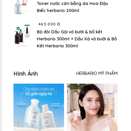
Toner nước cân bằng da Hoa Đậu
Biếc herbario 200ml
465.000 Đ
Bộ đôi Dầu Gội vỏ bưởi & bồ kết
Herbario 300ml + Dầu Xả vỏ bưởi & Bồ
Kết Herbario 300ml
Hình Ảnh
HERBARIO MỸ PHẨM