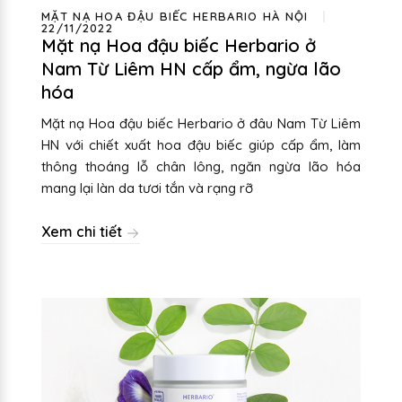
MẶT NẠ HOA ĐẬU BIẾC HERBARIO HÀ NỘI
22/11/2022
Mặt nạ Hoa đậu biếc Herbario ở
Nam Từ Liêm HN cấp ẩm, ngừa lão
hóa
Mặt nạ Hoa đậu biếc Herbario ở đâu Nam Từ Liêm
HN với chiết xuất hoa đậu biếc giúp cấp ẩm, làm
thông thoáng lỗ chân lông, ngăn ngừa lão hóa
mang lại làn da tươi tắn và rạng rỡ
Xem chi tiết