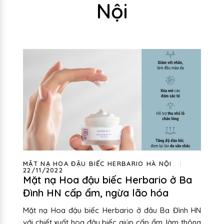
Nội
MẶT NẠ HOA ĐẬU BIẾC HERBARIO HÀ NỘI
22/11/2022
Mặt nạ Hoa đậu biếc Herbario ở Ba
Đình HN cấp ẩm, ngừa lão hóa
Mặt nạ Hoa đậu biếc Herbario ở đâu Ba Đình HN
với chiết xuất hoa đậu biếc giúp cấp ẩm, làm thông