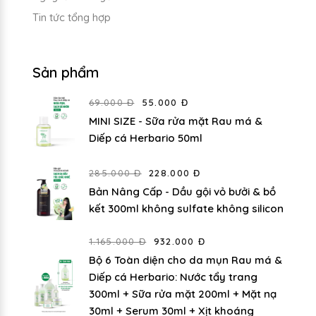
Tin tức tổng hợp
Sản phẩm
69.000 Đ
55.000 Đ
MINI SIZE - Sữa rửa mặt Rau má &
Diếp cá Herbario 50ml
285.000 Đ
228.000 Đ
Bản Nâng Cấp - Dầu gội vỏ bưởi & bồ
kết 300ml không sulfate không silicon
1.165.000 Đ
932.000 Đ
Bộ 6 Toàn diện cho da mụn Rau má &
Diếp cá Herbario: Nước tẩy trang
300ml + Sữa rửa mặt 200ml + Mặt nạ
30ml + Serum 30ml + Xịt khoáng