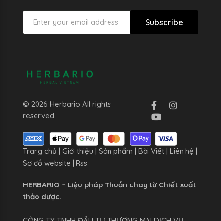
Subscribe
© 2026 Herbario All rights
reserved.
Trang chủ
|
Giới thiệu
|
Sản phẩm
|
Bài Viết
|
Liên hệ
|
Sơ đồ website
|
Rss
HERBARIO – Liệu pháp Thuần chay từ Chiết xuất
thảo dược.
CÔNG TY TNHH ĐẦU TƯ THƯƠNG MẠI DỊCH VỤ