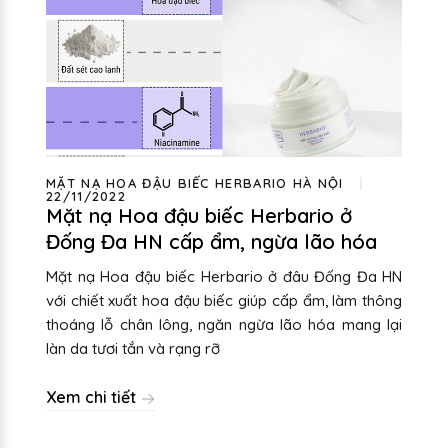
MẶT NẠ HOA ĐẬU BIẾC HERBARIO HÀ NỘI
22/11/2022
Mặt nạ Hoa đậu biếc Herbario ở
Đống Đa HN cấp ẩm, ngừa lão hóa
Mặt nạ Hoa đậu biếc Herbario ở đâu Đống Đa HN
với chiết xuất hoa đậu biếc giúp cấp ẩm, làm thông
thoáng lỗ chân lông, ngăn ngừa lão hóa mang lại
làn da tươi tắn và rạng rỡ
Xem chi tiết