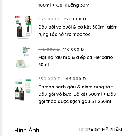
100ml + Gel dưỡng 30ml
285.000 Đ
228.000 Đ
Dầu gội vỏ bưởi & bồ kết 300ml giảm
rụng tóc hỗ trợ mọc tóc
175.000 Đ
116.000 Đ
Mặt nạ rau má & diếp cá Herbario
30ml
650.000 Đ
165.000 Đ
Combo sạch gàu & giảm rụng tóc:
Dầu gội Vỏ bưởi Bồ kết 300ml + Dầu
gội thảo dược sạch gàu 5T 250ml
Hình Ảnh
HERBARIO MỸ PHẨM