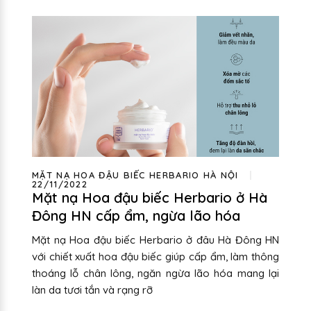
MẶT NẠ HOA ĐẬU BIẾC HERBARIO HÀ NỘI
22/11/2022
Mặt nạ Hoa đậu biếc Herbario ở Hà
Đông HN cấp ẩm, ngừa lão hóa
Mặt nạ Hoa đậu biếc Herbario ở đâu Hà Đông HN
với chiết xuất hoa đậu biếc giúp cấp ẩm, làm thông
thoáng lỗ chân lông, ngăn ngừa lão hóa mang lại
làn da tươi tắn và rạng rỡ