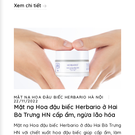
Xem chi tiết
MẶT NẠ HOA ĐẬU BIẾC HERBARIO HÀ NỘI
22/11/2022
Mặt nạ Hoa đậu biếc Herbario ở Hai
Bà Trưng HN cấp ẩm, ngừa lão hóa
Mặt nạ Hoa đậu biếc Herbario ở đâu Hai Bà Trưng
HN với chiết xuất hoa đậu biếc giúp cấp ẩm, làm