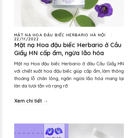
MẶT NẠ HOA ĐẬU BIẾC HERBARIO HÀ NỘI
22/11/2022
Mặt nạ Hoa đậu biếc Herbario ở Cầu
Giấy HN cấp ẩm, ngừa lão hóa
Mặt nạ Hoa đậu biếc Herbario ở đâu Cầu Giấy HN
với chiết xuất hoa đậu biếc giúp cấp ẩm, làm thông
thoáng lỗ chân lông, ngăn ngừa lão hóa mang lại
làn da tươi tắn và rạng rỡ
Xem chi tiết