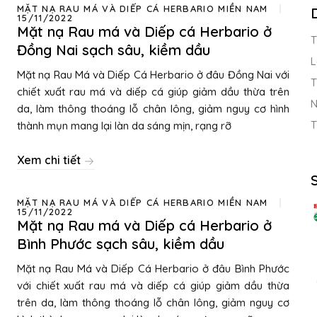
MẶT NẠ RAU MÁ VÀ DIẾP CÁ HERBARIO MIỀN NAM
15/11/2022
Mặt nạ Rau má và Diếp cá Herbario ở
T
Đồng Nai sạch sâu, kiềm dầu
L
Mặt nạ Rau Má và Diếp Cá Herbario ở đâu Đồng Nai với
T
chiết xuất rau má và diếp cá giúp giảm dầu thừa trên
N
da, làm thông thoáng lỗ chân lông, giảm nguy cơ hình
T
thành mụn mang lại làn da sáng mịn, rạng rỡ
Xem chi tiết
MẶT NẠ RAU MÁ VÀ DIẾP CÁ HERBARIO MIỀN NAM
15/11/2022
Mặt nạ Rau má và Diếp cá Herbario ở
Bình Phước sạch sâu, kiềm dầu
Mặt nạ Rau Má và Diếp Cá Herbario ở đâu Bình Phước
với chiết xuất rau má và diếp cá giúp giảm dầu thừa
trên da, làm thông thoáng lỗ chân lông, giảm nguy cơ