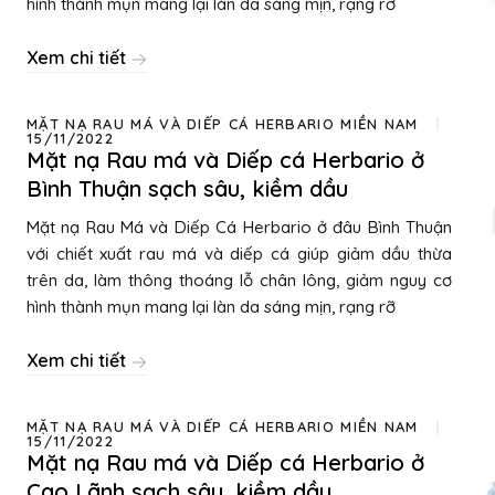
hình thành mụn mang lại làn da sáng mịn, rạng rỡ
Xem chi tiết
MẶT NẠ RAU MÁ VÀ DIẾP CÁ HERBARIO MIỀN NAM
15/11/2022
Mặt nạ Rau má và Diếp cá Herbario ở
Bình Thuận sạch sâu, kiềm dầu
Mặt nạ Rau Má và Diếp Cá Herbario ở đâu Bình Thuận
với chiết xuất rau má và diếp cá giúp giảm dầu thừa
trên da, làm thông thoáng lỗ chân lông, giảm nguy cơ
hình thành mụn mang lại làn da sáng mịn, rạng rỡ
Xem chi tiết
MẶT NẠ RAU MÁ VÀ DIẾP CÁ HERBARIO MIỀN NAM
15/11/2022
Mặt nạ Rau má và Diếp cá Herbario ở
Cao Lãnh sạch sâu, kiềm dầu