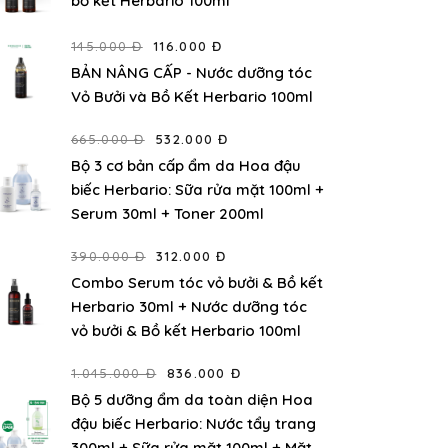
bồ kết Herbario 100ml
145.000 Đ
116.000 Đ
BẢN NÂNG CẤP - Nước dưỡng tóc
Vỏ Bưởi và Bồ Kết Herbario 100ml
665.000 Đ
532.000 Đ
Bộ 3 cơ bản cấp ẩm da Hoa đậu
biếc Herbario: Sữa rửa mặt 100ml +
Serum 30ml + Toner 200ml
390.000 Đ
312.000 Đ
Combo Serum tóc vỏ bưởi & Bồ kết
Herbario 30ml + Nước dưỡng tóc
vỏ bưởi & Bồ kết Herbario 100ml
1.045.000 Đ
836.000 Đ
Bộ 5 dưỡng ẩm da toàn diện Hoa
đậu biếc Herbario: Nước tẩy trang
300ml + Sữa rửa mặt 100ml + Mặt