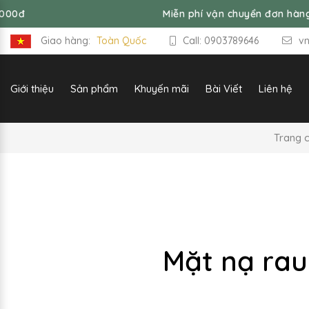
Miễn phí vận chuyển đơn hàng từ 99,
Giao hàng:
Toàn Quốc
Call: 0903789646
v
Giới thiệu
Sản phẩm
Khuyến mãi
Bài Viết
Liên hệ
Trang 
Mặt nạ rau