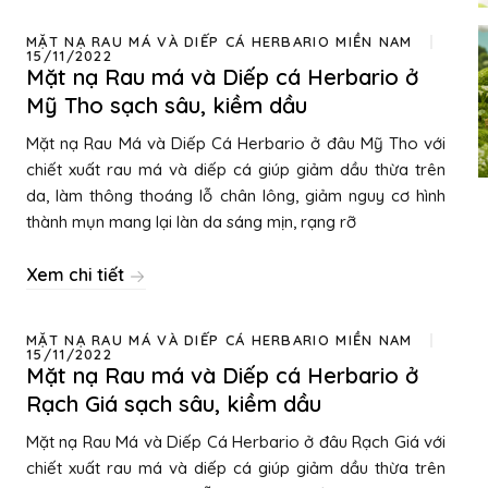
MẶT NẠ RAU MÁ VÀ DIẾP CÁ HERBARIO MIỀN NAM
15/11/2022
Mặt nạ Rau má và Diếp cá Herbario ở
Mỹ Tho sạch sâu, kiềm dầu
Mặt nạ Rau Má và Diếp Cá Herbario ở đâu Mỹ Tho với
chiết xuất rau má và diếp cá giúp giảm dầu thừa trên
da, làm thông thoáng lỗ chân lông, giảm nguy cơ hình
thành mụn mang lại làn da sáng mịn, rạng rỡ
Xem chi tiết
MẶT NẠ RAU MÁ VÀ DIẾP CÁ HERBARIO MIỀN NAM
15/11/2022
Mặt nạ Rau má và Diếp cá Herbario ở
Rạch Giá sạch sâu, kiềm dầu
Mặt nạ Rau Má và Diếp Cá Herbario ở đâu Rạch Giá với
chiết xuất rau má và diếp cá giúp giảm dầu thừa trên