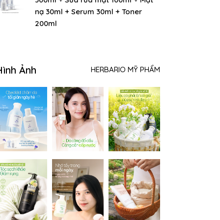
nạ 30ml + Serum 30ml + Toner
200ml
Hình Ảnh
HERBARIO MỸ PHẨM