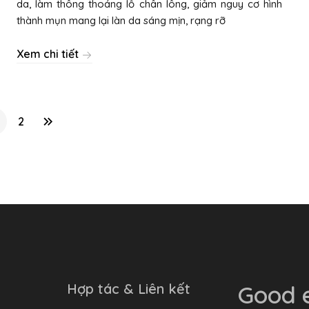
da, làm thông thoáng lỗ chân lông, giảm nguy cơ hình
thành mụn mang lại làn da sáng mịn, rạng rỡ
Xem chi tiết
2
Hợp tác & Liên kết
Good e