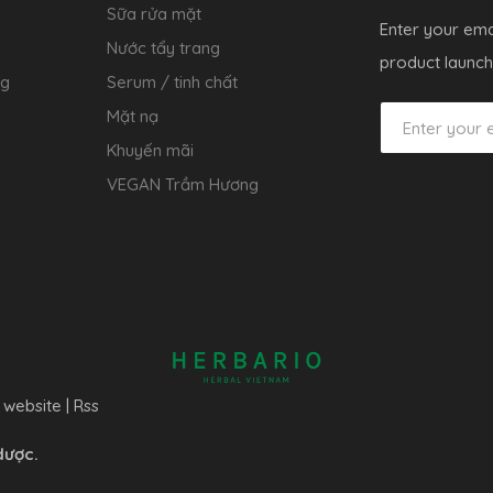
Sữa rửa mặt
Enter your ema
Nước tẩy trang
product launch
ng
Serum / tinh chất
Mặt nạ
Khuyến mãi
VEGAN Trầm Hương
 website
|
Rss
dược.