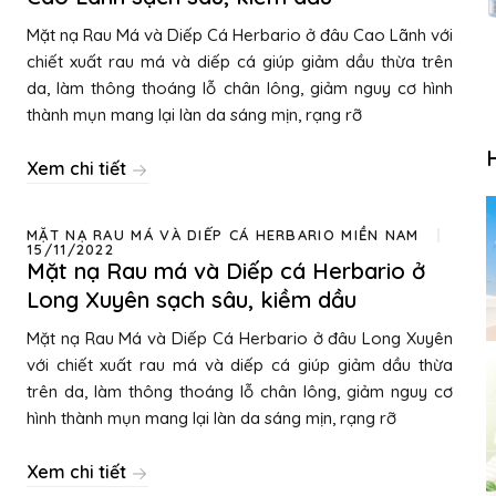
Mặt nạ Rau Má và Diếp Cá Herbario ở đâu Cao Lãnh với
chiết xuất rau má và diếp cá giúp giảm dầu thừa trên
da, làm thông thoáng lỗ chân lông, giảm nguy cơ hình
thành mụn mang lại làn da sáng mịn, rạng rỡ
Xem chi tiết
MẶT NẠ RAU MÁ VÀ DIẾP CÁ HERBARIO MIỀN NAM
15/11/2022
Mặt nạ Rau má và Diếp cá Herbario ở
Long Xuyên sạch sâu, kiềm dầu
Mặt nạ Rau Má và Diếp Cá Herbario ở đâu Long Xuyên
với chiết xuất rau má và diếp cá giúp giảm dầu thừa
trên da, làm thông thoáng lỗ chân lông, giảm nguy cơ
hình thành mụn mang lại làn da sáng mịn, rạng rỡ
Xem chi tiết