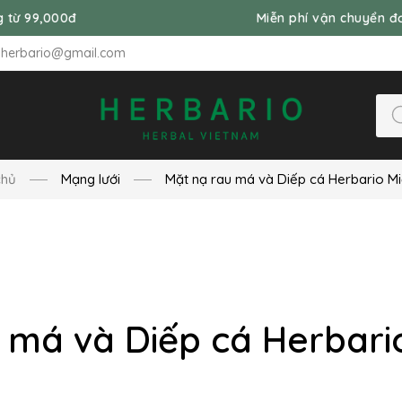
000đ
Miễn phí vận chuyển đơn hàng 
nherbario@gmail.com
chủ
Mạng lưới
Mặt nạ rau má và Diếp cá Herbario M
 má và Diếp cá Herbar