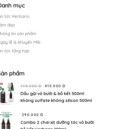
Danh mục
in tức Herbario
àm đẹp
hông tin sản phẩm
gày lễ & Khuyến Mãi
in tức tổng hợp
Sản phẩm
445.000 Đ
415.000 Đ
Dầu gội vỏ bưởi & bồ kết 500ml
không sulfate không silicon 500ml
290.000 Đ
Combo 2 chai xịt dưỡng tóc vỏ bưởi