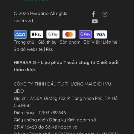
© 2026 Herbario All rights
reserved.
Trang chủ
|
Giới thiệu
|
Sản phẩm
|
Bài Viết
|
Liên hệ
|
Sơ đồ website
|
Rss
HERBARIO – Liệu pháp Thuần chay từ Chiết xuất
thảo dược.
CÔNG TY TNHH ĐẦU TƯ THƯƠNG MẠI DỊCH VỤ
LIDO
Địa chỉ: 7/50A Đường 182, P. Tăng Nhơn Phú, TP. Hồ
Chí Minh
Điện thoại: : 0903.789.646
Giấy chứng nhận Đăng ký Kinh doanh số
0314116460 do Sở Kế hoạch và