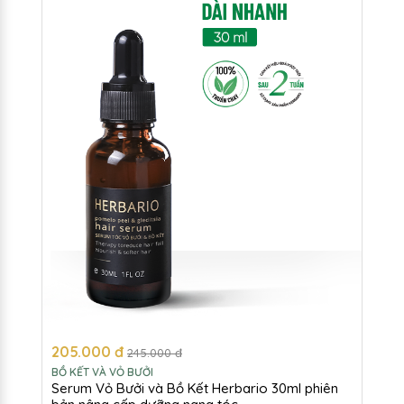
205.000 đ
245.000 đ
BỒ KẾT VÀ VỎ BƯỞI
Serum Vỏ Bưởi và Bồ Kết Herbario 30ml phiên