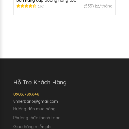
bản nâng cấp dưỡng nang tóc
(535)
/tháng
(36)
Hỗ Trợ Khách Hàng
0903.789.646
vnherbario@gmail.com
Hướng dẫn mua hàng
Phương thức thanh toán
Giao hàng miễn phí