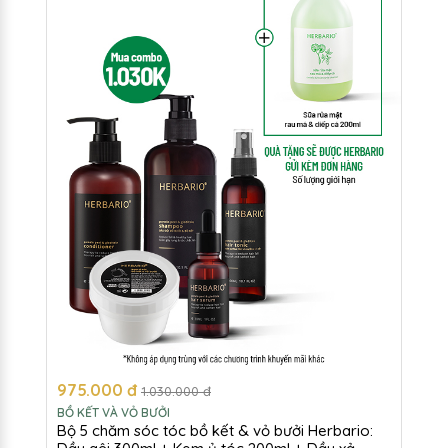
975.000 đ
1.030.000 đ
BỒ KẾT VÀ VỎ BƯỞI
Bộ 5 chăm sóc tóc bồ kết & vỏ bưởi Herbario: