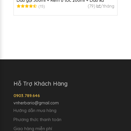
Dầu gội 300ml + Kem ủ tóc 200ml + Dầu xả
300ml + Serum 30ml + Xịt dưỡng 100ml
(79)
/tháng
(15)
Hỗ Trợ Khách Hàng
0903.789.646
vnherbario@gmail.com
Hướng dẫn mua hàng
Phương thức thanh toán
Giao hàng miễn phí