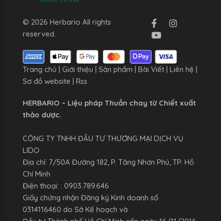
© 2026 Herbario All rights
reserved.
Trang chủ
|
Giới thiệu
|
Sản phẩm
|
Bài Viết
|
Liên hệ
|
Sơ đồ website
|
Rss
HERBARIO – Liệu pháp Thuần chay từ Chiết xuất
thảo dược.
CÔNG TY TNHH ĐẦU TƯ THƯƠNG MẠI DỊCH VỤ
LIDO
Địa chỉ: 7/50A Đường 182, P. Tăng Nhơn Phú, TP. Hồ
Chí Minh
Điện thoại: : 0903.789.646
Giấy chứng nhận Đăng ký Kinh doanh số
0314116460 do Sở Kế hoạch và