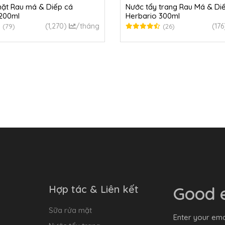
ặt Rau má & Diếp cá
Nước tẩy trang Rau Má & Di
 200ml
Herbario 300ml
(1,270)
/tháng
(176
(79)
(26)
Hợp tác & Liên kết
Good e
Sữa rửa mặt
Enter your ema