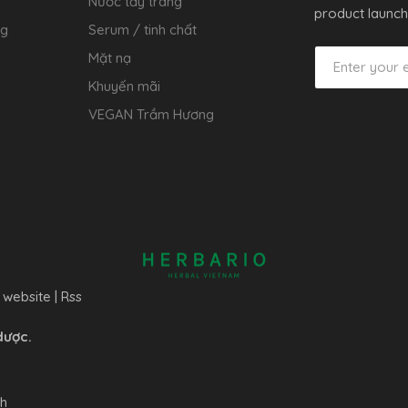
Nước tẩy trang
product launch
ng
Serum / tinh chất
Mặt nạ
Khuyến mãi
VEGAN Trầm Hương
 website
|
Rss
dược.
nh