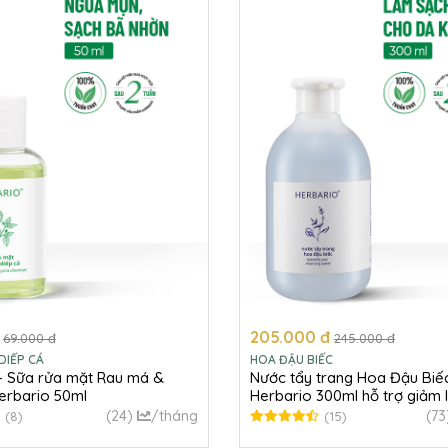
205.000 đ
69.000 đ
245.000 đ
DIẾP CÁ
HOA ĐẬU BIẾC
 - Sữa rửa mặt Rau má &
Nước tẩy trang Hoa Đậu Biế
erbario 50ml
Herbario 300ml hỗ trợ giảm 
da
(24)
/tháng
(73
(8)
(15)