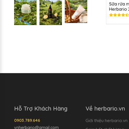
Sữa rửa m
Herbario
Hỗ Trợ Khách Hàng
Về herbario.vn
0903.789.646
Giới thiệu herbario.vn
vnherbario@gmail.com