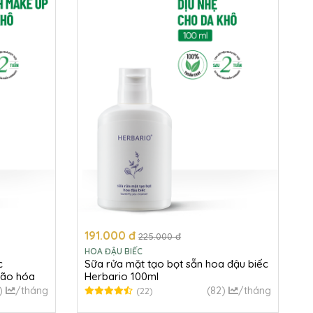
191.000 đ
225.000 đ
HOA ĐẬU BIẾC
c
Sữa rửa mặt tạo bọt sẵn hoa đậu biếc
lão hóa
Herbario 100ml
)
/tháng
(82)
/tháng
(22)