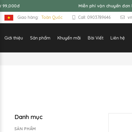
9,000đ
Miễn phí vận chuyển đơn hà
Giao hàng:
Toàn Quốc
Call: 0903789646
v
Giới thiệu
Sản phẩm
Khuyến mãi
Bài Viết
Liên hệ
Danh mục
SẢN PHẨM