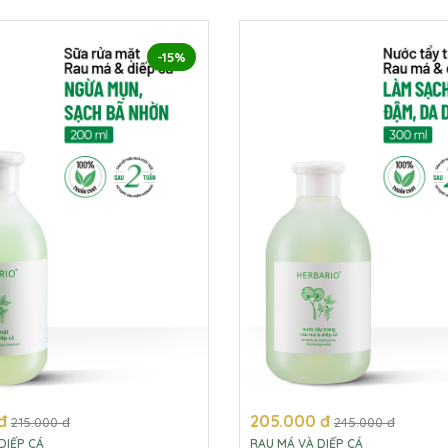
-15%
đ
205.000 đ
215.000 đ
245.000 đ
DIẾP CÁ
RAU MÁ VÀ DIẾP CÁ