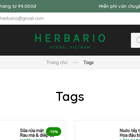
ng từ 99,000đ
Miễn phí vận chuyển 
nherbario@gmail.com
Trang chủ
Tags
Tags
-15%