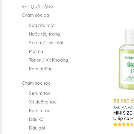
SÉT QUÀ TẶNG
Chăm sóc da
Sữa rửa mặt
Nước tẩy trang
Serum/Tinh chất
Mặt nạ
Toner / Xịt Khoáng
Kem dưỡng
Chăm sóc tóc
Serum tóc
58.650 đ
Xịt dưỡng tóc
RAU MÁ VÀ 
Kem ủ tóc
MINI SIZE
Diếp cá H
Dầu xả
Dầu gội