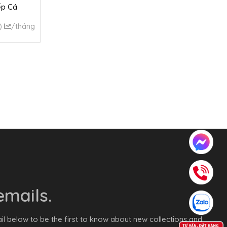
ếp Cá
)
/tháng
mails.
il below to be the first to know about new collections and