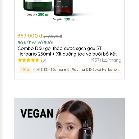
357.000 đ
510.000 đ
BỒ KẾT VÀ VỎ BƯỞI
Combo Dầu gội thảo dược sạch gàu 5T
Herbario 250ml + Xịt dưỡng tóc vỏ bưởi bồ kết
Herbario 100ml
(937)
/tháng
(0)
Tặng:
MINI SIZE - Sữa rửa mặt Rau má & Diếp cá Herbario 50ml