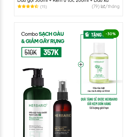
Dầu gội 300ml + Kem ủ tóc 200ml + Dầu xả
300ml + Serum 30ml + Xịt dưỡng 100ml
(79)
/tháng
(15)
-30%