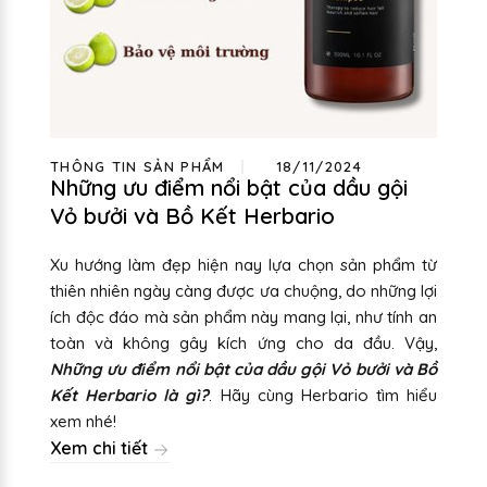
THÔNG TIN SẢN PHẨM
18/11/2024
Những ưu điểm nổi bật của dầu gội
Vỏ bưởi và Bồ Kết Herbario
Xu hướng làm đẹp hiện nay lựa chọn sản phẩm từ
thiên nhiên ngày càng được ưa chuộng, do những lợi
ích độc đáo mà sản phẩm này mang lại, như tính an
toàn và không gây kích ứng cho da đầu. Vậy,
N
hững ưu điểm nổi bật của dầu gội Vỏ bưởi và Bồ
Kết Herbario là gì?
. Hãy cùng Herbario tìm hiểu
xem nhé!
Xem chi tiết