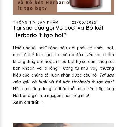
THÔNG TIN SẢN PHẨM
22/05/2025
Tại sao dầu gội Vỏ bưởi và Bồ kết
Herbario ít tạo bọt?
Nhiều người nghĩ rằng dầu gội phải có nhiều bọt,
mới có thể làm sạch tóc và da đầu. Nếu sản phẩm
không thấy bọt hoặc nhiều bọt họ sẽ cảm thấy rất
băn khoăn và lo lắng. Tương tự như vậy, thương
hiệu của chúng tôi luôn nhận được câu hỏi
Tại sao
dầu gội Vỏ bưởi và Bồ kết Herbario ít tạo bọt?
Nếu bạn cũng đang có thắc mắc như trên, hãy cùng
Herbario giải mã nguyên nhân này nhé!
Xem chi tiết