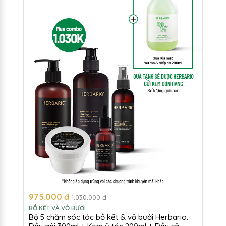
975.000 đ
1.030.000 đ
BỒ KẾT VÀ VỎ BƯỞI
Bộ 5 chăm sóc tóc bồ kết & vỏ bưởi Herbario: