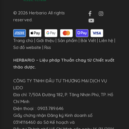
© 2026 Herbario All rights
reserved.
Trang chủ
|
Giới thiệu
|
Sản phẩm
|
Bài Viết
|
Liên hệ
|
Sơ đồ website
|
Rss
HERBARIO – Liệu pháp Thuần chay từ Chiết xuất
thảo dược.
CÔNG TY TNHH ĐẦU TƯ THƯƠNG MẠI DỊCH VỤ
LIDO
Địa chỉ: 7/50A Đường 182, P. Tăng Nhơn Phú, TP. Hồ
Chí Minh
Điện thoại: : 0903.789.646
Giấy chứng nhận Đăng ký Kinh doanh số
0314116460 do Sở Kế hoạch và