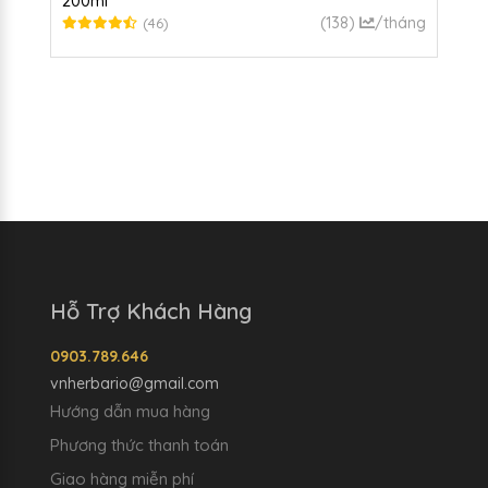
200ml
(138)
/tháng
(46)
Hỗ Trợ Khách Hàng
0903.789.646
vnherbario@gmail.com
Hướng dẫn mua hàng
Phương thức thanh toán
Giao hàng miễn phí