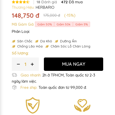
18
Đánh giá
472
Đã mua
Thương Hiệu:
HERBARIO
148,750 đ
175,000 đ
(-15%)
Mã Giảm Giá
Giảm 50%
Giảm 50k
Giảm 5%
Phân Loại:
Săn Chắc
Da Khô
Dưỡng Ẩm
Chống Lão Hóa
Chăm Sóc Lỗ Chân Lông
Số lượng:
MUA NGAY
Giao nhanh:
2h ở TPHCM, Toàn quốc từ 2-3
ngày làm việc.
Free ship:
Toàn quốc đơn từ 99,000 đ.