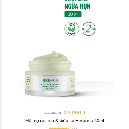
145.000 đ
175.000 đ
Mặt nạ rau má & diếp cá Herbario 30ml
(36)