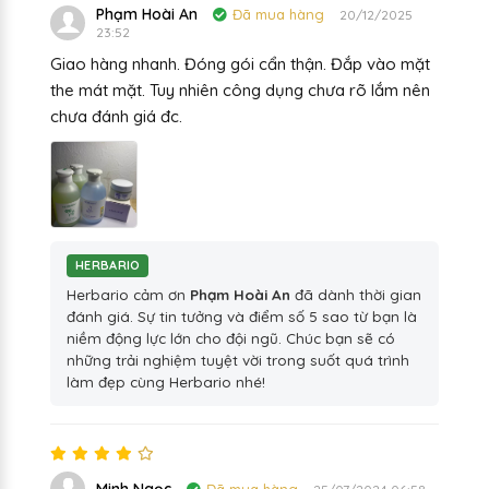
Phạm Hoài An
Đã mua hàng
20/12/2025
23:52
Giao hàng nhanh. Đóng gói cẩn thận. Đắp vào mặt
the mát mặt. Tuy nhiên công dụng chưa rõ lắm nên
chưa đánh giá đc.
HERBARIO
Herbario cảm ơn
Phạm Hoài An
đã dành thời gian
đánh giá. Sự tin tưởng và điểm số 5 sao từ bạn là
niềm động lực lớn cho đội ngũ. Chúc bạn sẽ có
những trải nghiệm tuyệt vời trong suốt quá trình
làm đẹp cùng Herbario nhé!