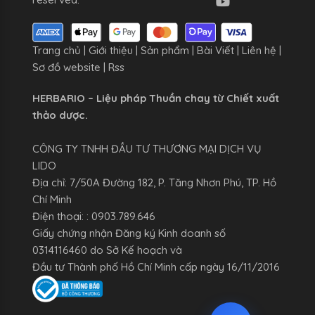
Trang chủ
|
Giới thiệu
|
Sản phẩm
|
Bài Viết
|
Liên hệ
|
Sơ đồ website
|
Rss
HERBARIO – Liệu pháp Thuần chay từ Chiết xuất
thảo dược.
CÔNG TY TNHH ĐẦU TƯ THƯƠNG MẠI DỊCH VỤ
LIDO
Địa chỉ: 7/50A Đường 182, P. Tăng Nhơn Phú, TP. Hồ
Chí Minh
Điện thoại: : 0903.789.646
Giấy chứng nhận Đăng ký Kinh doanh số
0314116460 do Sở Kế hoạch và
Đầu tư Thành phố Hồ Chí Minh cấp ngày 16/11/2016