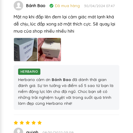
Bánh Bao
Đã mua hàng
30/04/2024 07:47
Mặt nạ khi đắp lên đem lại cảm giác mát lạnh khá
dễ chịu, lúc đắp xong sờ mặt thích cực. Sẽ quay lại
mua của shop nhiều nhiều hihi
HERBARIO
Herbario cảm ơn
Bánh Bao
đã dành thời gian
đánh giá. Sự tin tưởng và điểm số 5 sao từ bạn là
niềm động lực lớn cho đội ngũ. Chúc bạn sẽ có
những trải nghiệm tuyệt vời trong suốt quá trình
làm đẹp cùng Herbario nhé!
quỳnh
08/10/2022 03:09