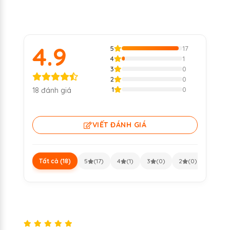
4.9
5
17
4
1
3
0
2
0
1
0
18 đánh giá
VIẾT ĐÁNH GIÁ
Tất cả (18)
5
(17)
4
(1)
3
(0)
2
(0)
1
(0)