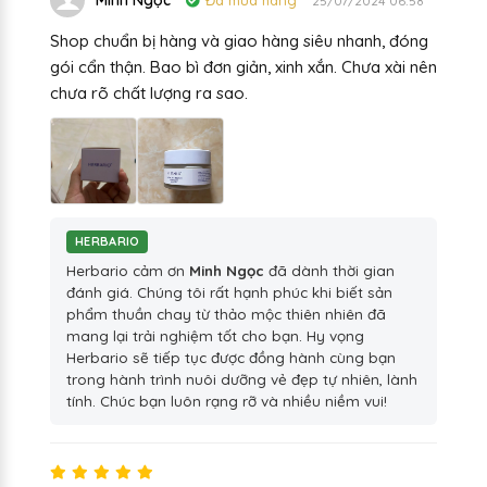
Minh Ngọc
Đã mua hàng
25/07/2024 06:58
Shop chuẩn bị hàng và giao hàng siêu nhanh, đóng
gói cẩn thận. Bao bì đơn giản, xinh xắn. Chưa xài nên
chưa rõ chất lượng ra sao.
HERBARIO
Herbario cảm ơn
Minh Ngọc
đã dành thời gian
đánh giá. Chúng tôi rất hạnh phúc khi biết sản
phẩm thuần chay từ thảo mộc thiên nhiên đã
mang lại trải nghiệm tốt cho bạn. Hy vọng
Herbario sẽ tiếp tục được đồng hành cùng bạn
trong hành trình nuôi dưỡng vẻ đẹp tự nhiên, lành
tính. Chúc bạn luôn rạng rỡ và nhiều niềm vui!