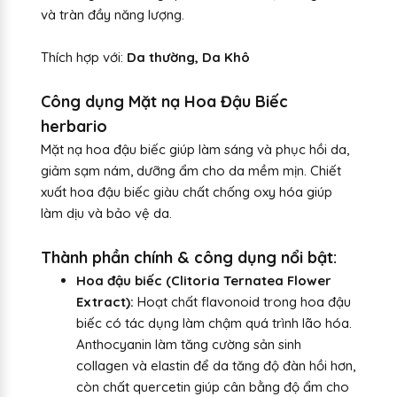
và tràn đầy năng lượng.
Thích hợp với:
Da thường, Da Khô
Công dụng Mặt nạ Hoa Đậu Biếc
herbario
Mặt nạ hoa đậu biếc giúp làm sáng và phục hồi da,
giảm sạm nám, dưỡng ẩm cho da mềm mịn. Chiết
xuất hoa đậu biếc giàu chất chống oxy hóa giúp
làm dịu và bảo vệ da.
Thành phần chính & công dụng nổi bật:
Hoa đậu biếc (Clitoria Ternatea Flower
Extract):
Hoạt chất flavonoid trong hoa đậu
biếc có tác dụng làm chậm quá trình lão hóa.
Anthocyanin làm tăng cường sản sinh
collagen và elastin để da tăng độ đàn hồi hơn,
còn chất quercetin giúp cân bằng độ ẩm cho