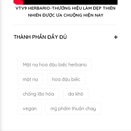
VTV9 HERBARIO-THƯƠNG HIỆU LÀM ĐẸP THIÊN
NHIÊN ĐƯỢC ƯA CHUỘNG HIỆN NAY
THÀNH PHẦN ĐẦY ĐỦ
Mặt nạ hoa đậu biếc herbario
mặt nạ
hoa đậu biếc
chống lão hóa
da khô
vegan
mỹ phẩm thuần chay