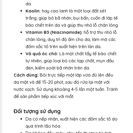
da.
Kaolin:
hay cao lanh là một loại đất sét
trắng, giúp bỏ bã nhờn, bụi bẩn, cuốn đi lớp tế
bào chết trên da và giúp thu nhỏ lỗ chân lông.
Vitamin B3 (Niacinamide):
hỗ trợ thu nhỏ lỗ
chân lông, duy trì độ ẩm cho da, làm mờ các
đốm sắc tố trên xuất hiện trên làn
da
.
Vỏ quả óc chó:
Là một chất tẩy tế bào chết
tự nhiên, giúp loại bỏ các tạp chất, mụn đầu
đen, kiểm soát bã nhờn trên da.
Cách dùng:
Bôi trực tiếp một lớp vừa đủ lên đều
da mặt và để 15-20 phút, sau đó rửa lại mặt với
nước sạch. Sử dụng khoảng 4-5 lần một tuần. Tránh
để sản phẩm tiếp xúc với mắt.
Đối tượng sử dụng
Da có nếp nhăn, xuất hiện các đốm sắc tố do
quá trình lão hóa