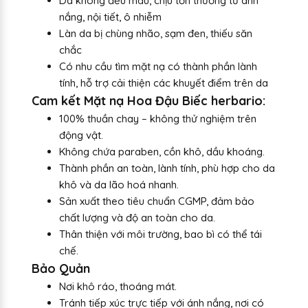
Da không đều màu, chịu tổn thương từ ánh
nắng, nội tiết, ô nhiễm
Làn da bị chùng nhão, sạm đen, thiếu săn
chắc
Có nhu cầu tìm mặt nạ có thành phần lành
tính, hỗ trợ cải thiện các khuyết điểm trên da
Cam kết Mặt nạ Hoa Đậu Biếc herbario:
100% thuần chay – không thử nghiệm trên
động vật.
Không chứa paraben, cồn khô, dầu khoáng.
Thành phần an toàn, lành tính, phù hợp cho da
khô và da lão hoá nhanh.
Sản xuất theo tiêu chuẩn CGMP, đảm bảo
chất lượng và độ an toàn cho da.
Thân thiện với môi trường, bao bì có thể tái
chế.
Bảo Quản
Nơi khô ráo, thoáng mát.
Tránh tiếp xúc trực tiếp với ánh nắng, nơi có