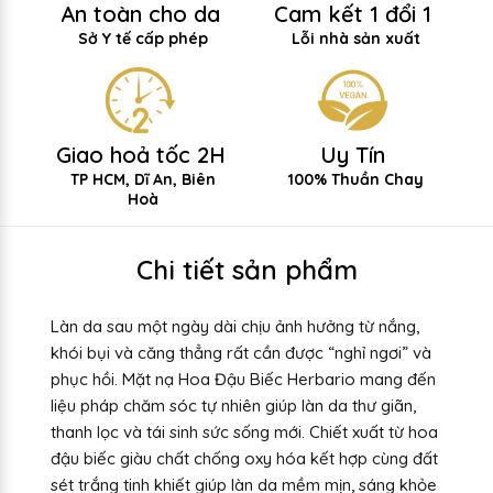
An toàn cho da
Cam kết 1 đổi 1
Sở Y tế cấp phép
Lỗi nhà sản xuất
Giao hoả tốc 2H
Uy Tín
TP HCM, Dĩ An, Biên
100% Thuần Chay
Hoà
Chi tiết sản phẩm
Làn da sau một ngày dài chịu ảnh hưởng từ nắng,
khói bụi và căng thẳng rất cần được “nghỉ ngơi” và
phục hồi. Mặt nạ Hoa Đậu Biếc Herbario mang đến
liệu pháp chăm sóc tự nhiên giúp làn da thư giãn,
thanh lọc và tái sinh sức sống mới. Chiết xuất từ hoa
đậu biếc giàu chất chống oxy hóa kết hợp cùng đất
sét trắng tinh khiết giúp làn da mềm mịn, sáng khỏe