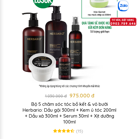
975.000 đ
1.030.000 đ
Bộ 5 chăm sóc tóc bồ kết & vỏ bưởi
Herbario: Dầu gội 300ml + Kem ủ tóc 200ml
+ Dầu xả 300ml + Serum 30ml + Xịt dưỡng
100ml
(15)