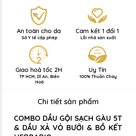
An toàn cho da
Cam kết 1 đổi 1
Sở Y tế cấp phép
Lỗi nhà sản xuất
Giao hoả tốc 2H
Uy Tín
TP HCM, Dĩ An, Biên
100% Thuần Chay
Hoà
Chi tiết sản phẩm
COMBO DẦU GỘI SẠCH GÀU 5T
& DẦU XẢ VỎ BƯỞI & BỒ KẾT