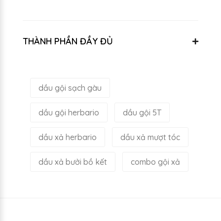
THÀNH PHẦN ĐẦY ĐỦ
dầu gội sạch gàu
dầu gội herbario
dầu gội 5T
dầu xả herbario
dầu xả mượt tóc
dầu xả bưởi bồ kết
combo gội xả