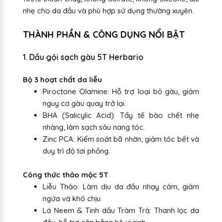
nhẹ cho da đầu và phù hợp sử dụng thường xuyên.
THÀNH PHẦN & CÔNG DỤNG NỔI BẬT
1. Dầu gội sạch gàu 5T Herbario
Bộ 3 hoạt chất da liễu
Piroctone Olamine: Hỗ trợ loại bỏ gàu, giảm
nguy cơ gàu quay trở lại.
BHA (Salicylic Acid): Tẩy tế bào chết nhẹ
nhàng, làm sạch sâu nang tóc.
Zinc PCA: Kiểm soát bã nhờn, giảm tóc bết và
duy trì độ tơi phồng.
Công thức thảo mộc 5T
Liễu Thảo: Làm dịu da đầu nhạy cảm, giảm
ngứa và khó chịu.
Lá Neem & Tinh dầu Tràm Trà: Thanh lọc da