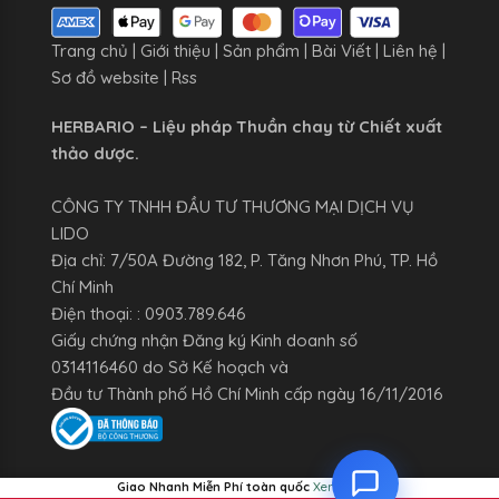
Trang chủ
|
Giới thiệu
|
Sản phẩm
|
Bài Viết
|
Liên hệ
|
Sơ đồ website
|
Rss
HERBARIO – Liệu pháp Thuần chay từ Chiết xuất
thảo dược.
CÔNG TY TNHH ĐẦU TƯ THƯƠNG MẠI DỊCH VỤ
LIDO
Địa chỉ: 7/50A Đường 182, P. Tăng Nhơn Phú, TP. Hồ
Chí Minh
Điện thoại: : 0903.789.646
Giấy chứng nhận Đăng ký Kinh doanh số
0314116460 do Sở Kế hoạch và
Đầu tư Thành phố Hồ Chí Minh cấp ngày 16/11/2016
Giao Nhanh Miễn Phí toàn quốc
Xem chi tiết