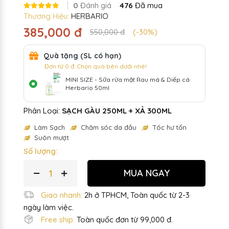
0
Đánh giá
476
Đã mua
Thương Hiệu:
HERBARIO
385,000 đ
550,000 đ
(-30%)
Quà tặng (SL có hạn)
Đơn từ 0 đ. Chọn quà bên dưới nhé!
MINI SIZE - Sữa rửa mặt Rau má & Diếp cá
Herbario 50ml
Phân Loại:
SẠCH GÀU 250ML + XẢ 300ML
Làm Sạch
Chăm sóc da đầu
Tóc hư tổn
Suôn mượt
Số lượng:
MUA NGAY
Giao nhanh:
2h ở TPHCM, Toàn quốc từ 2-3
ngày làm việc.
Free ship:
Toàn quốc đơn từ 99,000 đ.