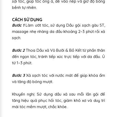
sợi tóc, giúp tóc óng ả, dễ vào nếp và giữ độ bồng
bềnh tự nhiên.
CÁCH SỬ DỤNG
Bước 1
Làm ướt tóc, sử dụng Dầu gội sạch gàu 5T,
massage nhẹ nhàng da đầu khoảng 2–3 phút rồi xả
sạch.
Bước 2
Thoa Dầu xả Vỏ Bưởi & Bồ Kết từ phần thân
đến ngọn tóc, tránh tiếp xúc trực tiếp với da đầu. Ủ
từ 1–3 phút.
Bước 3
Xả sạch tóc với nước mát để giúp khóa ẩm
và tăng độ bóng mượt.
Khuyến nghị: Sử dụng dầu xả sau mỗi lần gội để
tăng hiệu quả phục hồi tóc, giảm khô xơ và duy trì
mái tóc mềm mượt, chắc khỏe.