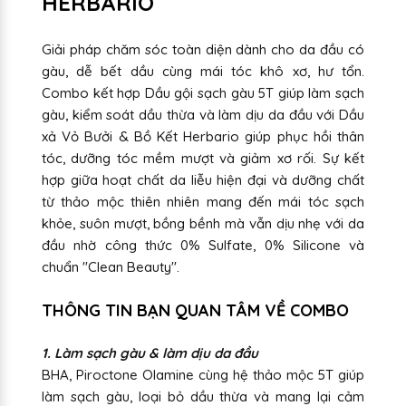
HERBARIO
Giải pháp chăm sóc toàn diện dành cho da đầu có
gàu, dễ bết dầu cùng mái tóc khô xơ, hư tổn.
Combo kết hợp Dầu gội sạch gàu 5T giúp làm sạch
gàu, kiểm soát dầu thừa và làm dịu da đầu với Dầu
xả Vỏ Bưởi & Bồ Kết Herbario giúp phục hồi thân
tóc, dưỡng tóc mềm mượt và giảm xơ rối. Sự kết
hợp giữa hoạt chất da liễu hiện đại và dưỡng chất
từ thảo mộc thiên nhiên mang đến mái tóc sạch
khỏe, suôn mượt, bồng bềnh mà vẫn dịu nhẹ với da
đầu nhờ công thức 0% Sulfate, 0% Silicone và
chuẩn "Clean Beauty".
THÔNG TIN BẠN QUAN TÂM VỀ COMBO
1. Làm sạch gàu & làm dịu da đầu
BHA, Piroctone Olamine cùng hệ thảo mộc 5T giúp
làm sạch gàu, loại bỏ dầu thừa và mang lại cảm