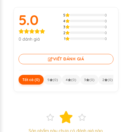
5.0
5
0
4
0
3
0
2
0
1
0
0 đánh giá
VIẾT ĐÁNH GIÁ
Tất cả (0)
5
(0)
4
(0)
3
(0)
2
(0)
1
(0)
Sản phẩm này chưa có đánh giá nào.