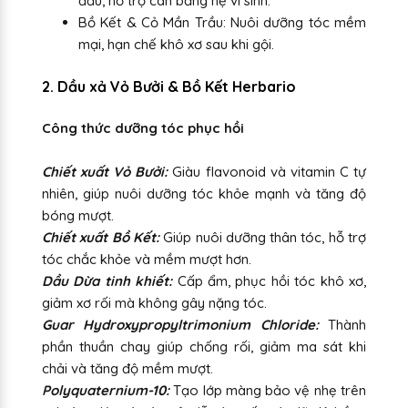
đầu, hỗ trợ cân bằng hệ vi sinh.
Bồ Kết & Cỏ Mần Trầu: Nuôi dưỡng tóc mềm
mại, hạn chế khô xơ sau khi gội.
2. Dầu xả Vỏ Bưởi & Bồ Kết Herbario
Công thức dưỡng tóc phục hồi
Chiết xuất Vỏ Bưởi:
Giàu flavonoid và vitamin C tự
nhiên, giúp nuôi dưỡng tóc khỏe mạnh và tăng độ
bóng mượt.
Chiết xuất Bồ Kết:
Giúp nuôi dưỡng thân tóc, hỗ trợ
tóc chắc khỏe và mềm mượt hơn.
Dầu Dừa tinh khiết:
Cấp ẩm, phục hồi tóc khô xơ,
giảm xơ rối mà không gây nặng tóc.
Guar Hydroxypropyltrimonium Chloride:
Thành
phần thuần chay giúp chống rối, giảm ma sát khi
chải và tăng độ mềm mượt.
Polyquaternium-10:
Tạo lớp màng bảo vệ nhẹ trên