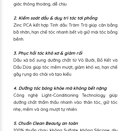
giác thông thoáng, dễ chịu.
2. Kiểm soát dầu & duy trì tóc tơi phồng
Zinc PCA kết hợp Tinh dầu Tràm Trà giúp cân bằng
bã nhờn, hạn chế tóc nhanh bết và giữ mái tóc bồng
bềnh.
3. Phục hồi tóc khô xơ & giảm rối
Dầu xả bổ sung dưỡng chất từ Vỏ Bưởi, Bồ Kết và
Dầu Dừa giúp tóc mềm mượt, giảm khô xơ, hạn chế
gãy rụng do chải và tạo kiểu.
4. Dưỡng tóc bóng khỏe mà không bết nặng
Công nghệ Light-Conditioning Technology giúp
dưỡng chất thẩm thấu nhanh vào thân tóc, giữ tóc
nhẹ, mềm và óng mượt tự nhiên.
5. Chuẩn Clean Beauty an toàn
100% thuần chay, không Sulfate, không Silicone, dịu