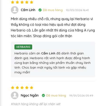
Cẩm Linh
Đã mua hàng
10/03/2026 16:41
Mình dùng nhiều chỗ rồi, nhưng quay lại Herbario vì
thấy không có loại nào hiệu quả như đợt dùng
Herbario cả. Lần gần nhất thì dùng của hãng A rụng
tóc liên miên. Shop đóng gói cẩn thận
HERBARIO
Herbario cảm ơn
Cẩm Linh
đã dành thời gian
đánh giá. Herbario rất vinh hạnh được đồng hành
cùng bạn bằng những sản phẩm thuần chay lành
tính. Chúc bạn một ngày tốt lành và gặp nhiều
may mắn!
Ngọc Ngân
Đã mua hàng
19/01/2026 05:49
Khách hàng không để lại nhận xét