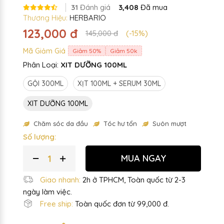
31
Đánh giá
3,408
Đã mua
Thương Hiệu:
HERBARIO
123,000 đ
145,000 đ
(-15%)
Mã Giảm Giá
Giảm 50%
Giảm 50k
Phân Loại:
XIT DƯỠNG 100ML
GỘI 300ML
XỊT 100ML + SERUM 30ML
XIT DƯỠNG 100ML
Chăm sóc da đầu
Tóc hư tổn
Suôn mượt
Số lượng:
MUA NGAY
Giao nhanh:
2h ở TPHCM, Toàn quốc từ 2-3
ngày làm việc.
Free ship:
Toàn quốc đơn từ 99,000 đ.