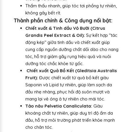
Thẩm thấu nhanh, giúp tóc tơi phồng tự nhiên,
không gây bết rít.
Thành phần chính & Công dụng nổi bật:
Chiết xuất & Tinh dầu Vỏ Bưởi (Citrus
Grandis Peel Extract & Oil):
Sự kết hợp "tác
động kép" giữa tinh dầu và chiết xuất giúp
cung cấp nguồn dưỡng chất dồi dào cho nang
tóc, hỗ trợ giảm gãy rụng hiệu quả và nuôi
dưỡng tóc chắc khỏe từ gốc.
Chiết xuất Quả Bồ Kết (Gleditsia Australis
Fruit):
Được chiết xuất từ quả bồ kết giàu
Saponin và Lipid tự nhiên, giúp làm sạch da
đầu nhẹ nhàng, phục hồi độ suôn mượt và
mang lại vẻ óng ả tự nhiên cho mái tóc.
Tảo nâu Pelvetia Canaliculata:
Giàu
khoáng chất tự nhiên, giúp duy trì độ ẩm da
đầu, hỗ trợ môi trường phát triển khỏe mạnh
cho chân tóc.