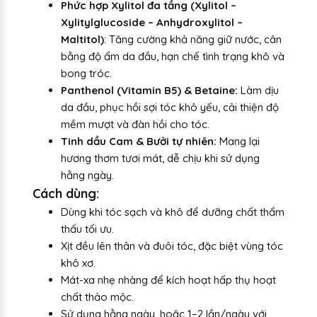
Phức hợp Xylitol đa tầng (Xylitol –
Xylitylglucoside – Anhydroxylitol –
Maltitol)
: Tăng cường khả năng giữ nước, cân
bằng độ ẩm da đầu, hạn chế tình trạng khô và
bong tróc.
Panthenol (Vitamin B5) & Betaine:
Làm dịu
da đầu, phục hồi sợi tóc khô yếu, cải thiện độ
mềm mượt và đàn hồi cho tóc.
Tinh dầu Cam & Bưởi tự nhiên:
Mang lại
hương thơm tươi mát, dễ chịu khi sử dụng
hằng ngày.
Cách dùng:
Dùng khi tóc sạch và khô để dưỡng chất thẩm
thấu tối ưu.
Xịt đều lên thân và đuôi tóc, đặc biệt vùng tóc
khô xơ.
Mát-xa nhẹ nhàng để kích hoạt hấp thụ hoạt
chất thảo mộc.
Sử dụng hằng ngày, hoặc 1–2 lần/ngày với