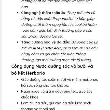
dưỡng chất để tóc đen mượt và sạch sâu
hơn.
Công nghệ thẩm thấu 3s
:
Thay thế nền cũ
bằng hệ dẫn xuất Propanediol từ bắp, giúp
dưỡng chất thấm ngay lập tức, loại bỏ hoàn
toàn cảm giác bết dính thường gặp ở các
sản phẩm dưỡng tóc cũ.
Tăng cường bảo vệ da đầu:
Bổ sung Cúc La
Mã và AHA (Lactic Acid) giúp làm dịu da đầu
nhạy cảm và giữ chân tóc luôn thông
thoáng, tạo môi trường mọc tóc lý tưởng.
Công dụng Nước dưỡng tóc vỏ bưởi và
bồ kết Herbario
Giúp dưỡng tóc suôn mượt và mềm mại, phục
hồi sức sống cho tóc khô xơ.
Ngăn ngừa và giảm gãy rụng tóc, giúp tóc
chắc khỏe.
Làm dịu da đầu, giữ cho da đầu luôn sạch
thoáng và thoải mái.