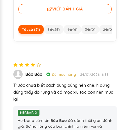
VIẾT ĐÁNH GIÁ
Tất cả (31)
5
(25)
4
(6)
3
(0)
2
(0)
1
(0
Bảo Bảo
Đã mua hàng
24/01/2026 16:33
Trước chưa biết cách dùng đúng nên chê, h dùng
đúng thấy đỡ rụng và có mọc xíu tóc con nên mua
lại
HERBARIO
Herbario cảm ơn
Bảo Bảo
đã dành thời gian đánh
giá. Sự hài lòng của bạn chính là niềm vui và