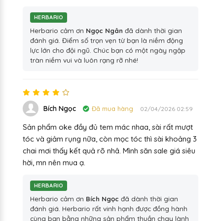
HERBARIO
Herbario cảm ơn
Ngọc Ngân
đã dành thời gian
đánh giá. Điểm số trọn vẹn từ bạn là niềm động
lực lớn cho đội ngũ. Chúc bạn có một ngày ngập
tràn niềm vui và luôn rạng rỡ nhé!
Bích Ngọc
Đã mua hàng
02/04/2026 02:59
Sản phẩm oke đầy đủ tem mác nhaa, sài rất mượt
tóc và giảm rụng nữa, còn mọc tóc thì sài khoảng 3
chai mơi thấy kết quả rõ nhâ. Mình săn sale giá siêu
hời, mn nên mua ạ.
HERBARIO
Herbario cảm ơn
Bích Ngọc
đã dành thời gian
đánh giá. Herbario rất vinh hạnh được đồng hành
cùng bạn bằng những sản phẩm thuần chay lành