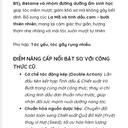
B5), Betaine và nhóm đường dưỡng ẩm sinh học
giúp tóc mềm mượt, giảm khô xơ mà không gây bết
dính. Bổ sung cúc
La Mã và tinh dầu cam – bưởi
thiên nhiên
, mang lại cảm giác thư giãn, hương
thơm nhẹ nhàng và mái tóc suôn mượt tự nhiên.
Phù hợp:
Tóc yếu, tóc gãy rụng nhiều.
ĐIỂM NÂNG CẤP NỔI BẬT SO VỚI CÔNG
THỨC CŨ:
Cơ chế tác động kép (Double Action):
Lần
đầu tiên kết hợp Tinh dầu & Chiết xuất Vỏ
Bưởi trong cùng một công thức, thay vì chỉ
dùng tinh dầu đơn thuần như trước, giúp
nhân đôi sức mạnh nuôi dưỡng nang tóc.
Chuẩn hóa nguồn dược liệu:
Chuyển đổi
hoàn toàn sang Chiết xuất Quả Bồ Kết (Fruit)
thay vì Hạt (Seed), tối ưu hóa hàm lượng