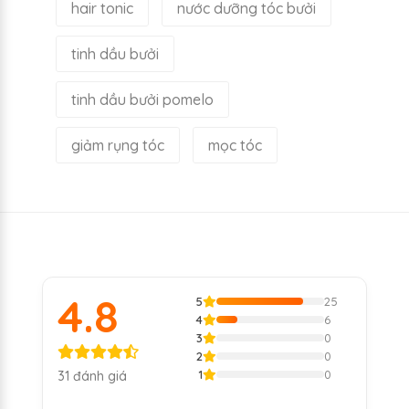
hair tonic
nước dưỡng tóc bưởi
tinh dầu bưởi
tinh dầu bưởi pomelo
giảm rụng tóc
mọc tóc
4.8
5
25
4
6
3
0
2
0
1
0
31 đánh giá