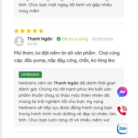
tính. Chúc bạn một ngày tốt lành và gặp nhiều
may mắn!
Thanh Ngân
Đã mua hàng
15/03/2026
00:32
Mùi thơm, tui đặt niềm tin dô sản phẩm . Chai cứng
cáp; đầu pump, nắp đậy cứng, chắc, ko lỏng lẻo
HERBARIO
Herbario cảm ơn
Thanh Ngân
đã dành thời gian
đánh giá. Chúng tôi rất hạnh phúc khi biết sản
phẩm thuần chay từ thảo mộc thiên nhiên đã
mang lại trải nghiệm tốt cho bạn. Hy vọng
Herbario sẽ tiếp tục được đồng hành cùng bạn
trong hành trình nuôi dưỡng vẻ đẹp tự nhiên, lành
tính. Chúc bạn luôn rạng rỡ và nhiều niềm vui!