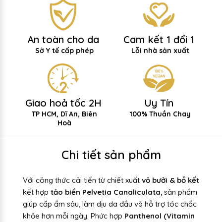
An toàn cho da
Cam kết 1 đổi 1
Sở Y tế cấp phép
Lỗi nhà sản xuất
Giao hoả tốc 2H
Uy Tín
TP HCM, Dĩ An, Biên
100% Thuần Chay
Hoà
Chi tiết sản phẩm
Với công thức cải tiến từ chiết xuất
vỏ bưởi & bồ kết
kết hợp
tảo biển Pelvetia Canaliculata
, sản phẩm
giúp cấp ẩm sâu, làm dịu da đầu và hỗ trợ tóc chắc
khỏe hơn mỗi ngày. Phức hợp
Panthenol (Vitamin