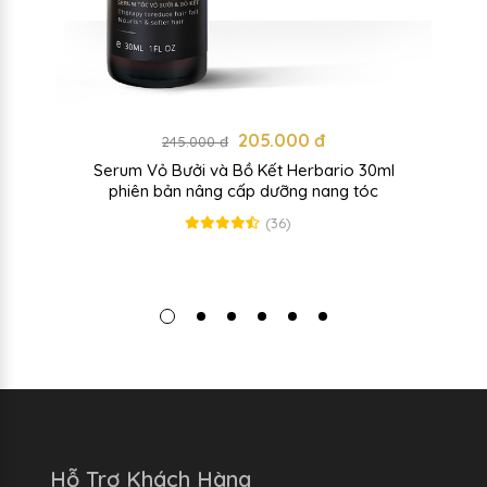
205.000 đ
245.000 đ
Serum Vỏ Bưởi và Bồ Kết Herbario 30ml
phiên bản nâng cấp dưỡng nang tóc
(36)
Hỗ Trợ Khách Hàng