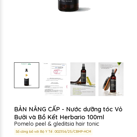
BẢN NÂNG CẤP - Nước dưỡng tóc Vỏ
Bưởi và Bồ Kết Herbario 100ml
Pomelo peel & gleditsia hair tonic
Số công bố với Bộ Y Tế : 002356/25/CBMP-HCM