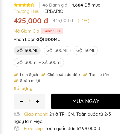
46
Đánh giá
1,684
Đã mua
Thương Hiệu:
HERBARIO
425,000 đ
445,000 đ
(-4%)
Mã Giảm Giá
Giảm 50%
Phân Loại:
GỘI 500ML
GỘI 500ML
GỘI 300ML
GỘI 50ML
GỘI 300ml + XẢ 300ml
Làm Sạch
Chăm sóc da đầu
Tóc hư tổn
Suôn mượt
Số lượng:
MUA NGAY
Giao nhanh:
2h ở TPHCM, Toàn quốc từ 2-3
ngày làm việc.
Free ship:
Toàn quốc đơn từ 99,000 đ.