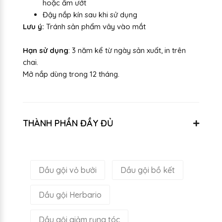
hoặc ẩm ướt
Đậy nắp kín sau khi sử dụng
Lưu ý:
Tránh sản phẩm vây vào mắt
Hạn sử dụng
: 3 năm kể từ ngày sản xuất, in trên
chai.
Mở nắp dùng trong 12 tháng.
THÀNH PHẦN ĐẦY ĐỦ
Dầu gội vỏ bưởi
Dầu gội bồ kết
Dầu gội Herbario
Dầu gội giảm rụng tóc