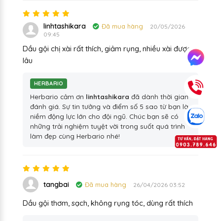
linhtashikara
Đã mua hàng
20/05/2026
09:45
Dầu gội chị xài rất thích, giảm rụng, nhiều xài được
lâu
HERBARIO
Herbario cảm ơn
linhtashikara
đã dành thời gian
đánh giá. Sự tin tưởng và điểm số 5 sao từ bạn là
niềm động lực lớn cho đội ngũ. Chúc bạn sẽ có
những trải nghiệm tuyệt vời trong suốt quá trình
làm đẹp cùng Herbario nhé!
tangbai
Đã mua hàng
26/04/2026 03:52
Dầu gội thơm, sạch, không rụng tóc, dùng rất thích