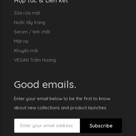
Hợp tác & Liên kết
Sữa rửa mặt
Nước tẩy trang
Serum / tinh chất
Mặt nạ
Khuyến mãi
VEGAN Trầm Hương
Good emails.
Enter your email below to be the first to know
about new collections and product launches.
Subscribe