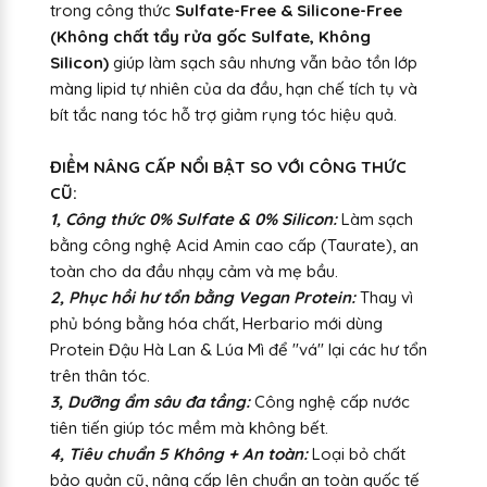
trong công thức
Sulfate-Free & Silicone-Free
(Không chất tẩy rửa gốc Sulfate, Không
Silicon)
giúp làm sạch sâu nhưng vẫn bảo tồn lớp
màng lipid tự nhiên của da đầu, hạn chế tích tụ và
bít tắc nang tóc hỗ trợ giảm rụng tóc hiệu quả.
ĐIỂM NÂNG CẤP NỔI BẬT SO VỚI CÔNG THỨC
CŨ:
1, Công thức 0% Sulfate & 0% Silicon:
Làm sạch
bằng công nghệ Acid Amin cao cấp (Taurate), an
toàn cho da đầu nhạy cảm và mẹ bầu.
2, Phục hồi hư tổn bằng Vegan Protein:
Thay vì
phủ bóng bằng hóa chất, Herbario mới dùng
Protein Đậu Hà Lan & Lúa Mì để "vá" lại các hư tổn
trên thân tóc.
3, Dưỡng ẩm sâu đa tầng:
Công nghệ cấp nước
tiên tiến giúp tóc mềm mà không bết.
4, Tiêu chuẩn 5 Không + An toàn:
Loại bỏ chất
bảo quản cũ, nâng cấp lên chuẩn an toàn quốc tế