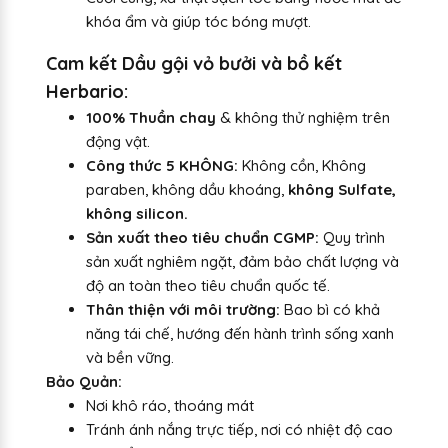
khóa ẩm và giúp tóc bóng mượt.
Cam kết Dầu gội vỏ bưởi và bồ kết
Herbario:
100% Thuần chay
& không thử nghiệm trên
động vật.
Công thức 5 KHÔNG:
Không cồn, Không
paraben, không dầu khoáng,
không Sulfate,
không silicon.
Sản xuất theo tiêu chuẩn CGMP:
Quy trình
sản xuất nghiêm ngặt, đảm bảo chất lượng và
độ an toàn theo tiêu chuẩn quốc tế.
Thân thiện với môi trường:
Bao bì có khả
năng tái chế, hướng đến hành trình sống xanh
và bền vững.
Bảo Quản:
Nơi khô ráo, thoáng mát
Tránh ánh nắng trực tiếp, nơi có nhiệt độ cao