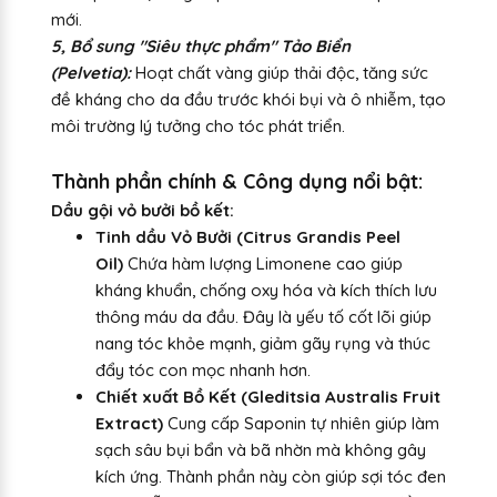
mới.
5, Bổ sung "Siêu thực phẩm" Tảo Biển
(Pelvetia):
Hoạt chất vàng giúp thải độc, tăng sức
đề kháng cho da đầu trước khói bụi và ô nhiễm, tạo
môi trường lý tưởng cho tóc phát triển.
Thành phần chính & Công dụng nổi bật:
Dầu gội vỏ bưởi bồ kết:
Tinh dầu Vỏ Bưởi (Citrus Grandis Peel
Oil)
Chứa hàm lượng Limonene cao giúp
kháng khuẩn, chống oxy hóa và kích thích lưu
thông máu da đầu. Đây là yếu tố cốt lõi giúp
nang tóc khỏe mạnh, giảm gãy rụng và thúc
đẩy tóc con mọc nhanh hơn.
Chiết xuất Bồ Kết (Gleditsia Australis Fruit
Extract)
Cung cấp Saponin tự nhiên giúp làm
sạch sâu bụi bẩn và bã nhờn mà không gây
kích ứng. Thành phần này còn giúp sợi tóc đen