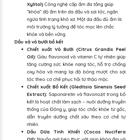
Xylitol)
Công nghệ cấp ẩm đa tầng giúp
"khóa" độ ẩm trên da đầu và sợi tóc, ngăn
ngừa tình trạng khô xơ. Một da đầu đủ ẩm là
môi trường lý tưởng để tóc mọc lên chắc
khỏe và bền vững.
Dầu xả vỏ bưởi bồ kết
Chiết xuất Vỏ Bưởi (Citrus Grandis Peel
Oil):
Giàu flavonoid và vitamin C tự nhiên giúp
tăng cường sức khỏe nang tóc, hỗ trợ chống
oxy hóa và mang lại độ bóng mượt cho sợi
tóc theo cơ chế phục hồi từ thảo mộc.
Chiết xuất Bồ Kết (Gleditsia Sinensis Seed
Extract):
Saponaretin và flavonozit trong bồ
kết là hoạt chất làm sạch – nuôi dưỡng truyền
thống của Đông y, giúp tóc chắc khỏe từ gốc,
dẫn truyền dưỡng chất sâu theo cơ chế tự
nhiên.
Dầu Dừa Tinh Khiết (Cocos Nucifera
Oil):
Nguồn axit béo thực vật giúp khóa ẩm và