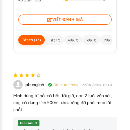
46 đánh giá
VIẾT ĐÁNH GIÁ
Tất cả (46)
5
(37)
4
(9)
3
(0)
2
(0)
1
(0
phunglinh
Đã mua hàng
22/06/2026 07:40
Mình dùng từ hồi có bầu tới giờ, con 2 tuổi vẫn xài,
nay có dung tích 500ml xài sướng đỡ phải mua lắt
nhắt
HERBARIO