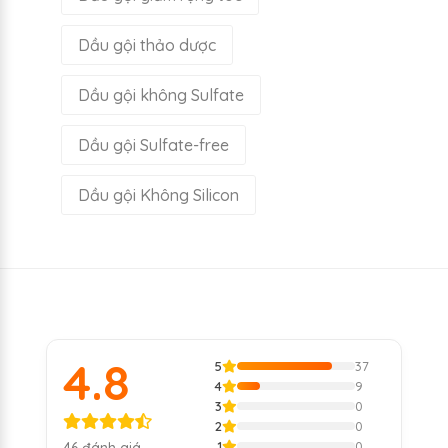
Dầu gội thảo dược
Dầu gội không Sulfate
Dầu gội Sulfate-free
Dầu gội Không Silicon
4.8
5
37
4
9
3
0
2
0
1
0