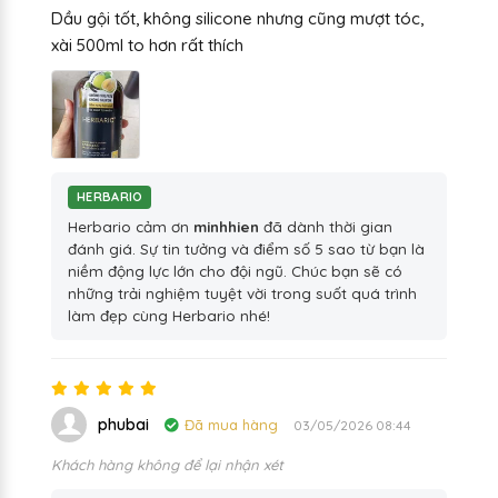
Dầu gội tốt, không silicone nhưng cũng mượt tóc,
xài 500ml to hơn rất thích
HERBARIO
Herbario cảm ơn
minhhien
đã dành thời gian
đánh giá. Sự tin tưởng và điểm số 5 sao từ bạn là
niềm động lực lớn cho đội ngũ. Chúc bạn sẽ có
những trải nghiệm tuyệt vời trong suốt quá trình
làm đẹp cùng Herbario nhé!
phubai
Đã mua hàng
03/05/2026 08:44
Khách hàng không để lại nhận xét