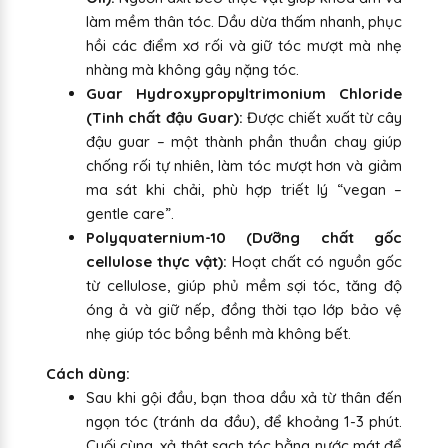
làm mềm thân tóc. Dầu dừa thấm nhanh, phục
hồi các điểm xơ rối và giữ tóc mượt mà nhẹ
nhàng mà không gây nặng tóc.
Guar Hydroxypropyltrimonium Chloride
(Tinh chất đậu Guar):
Được chiết xuất từ cây
đậu guar – một thành phần thuần chay giúp
chống rối tự nhiên, làm tóc mượt hơn và giảm
ma sát khi chải, phù hợp triết lý “vegan –
gentle care”.
Polyquaternium-10 (Dưỡng chất gốc
cellulose thực vật):
Hoạt chất có nguồn gốc
từ cellulose, giúp phủ mềm sợi tóc, tăng độ
óng ả và giữ nếp, đồng thời tạo lớp bảo vệ
nhẹ giúp tóc bồng bềnh mà không bết.
Cách dùng:
Sau khi gội đầu, bạn thoa dầu xả từ thân đến
ngọn tóc (tránh da đầu), để khoảng 1-3 phút.
Cuối cùng, xả thật sạch tóc bằng nước mát để