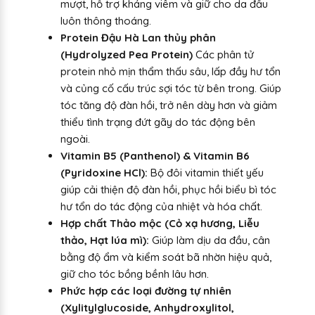
mượt, hỗ trợ kháng viêm và giữ cho da đầu
luôn thông thoáng.
Protein Đậu Hà Lan thủy phân
(Hydrolyzed Pea Protein)
Các phân tử
protein nhỏ mịn thẩm thấu sâu, lấp đầy hư tổn
và củng cố cấu trúc sợi tóc từ bên trong. Giúp
tóc tăng độ đàn hồi, trở nên dày hơn và giảm
thiểu tình trạng đứt gãy do tác động bên
ngoài.
Vitamin B5 (Panthenol) & Vitamin B6
(Pyridoxine HCl):
Bộ đôi vitamin thiết yếu
giúp cải thiện độ đàn hồi, phục hồi biểu bì tóc
hư tổn do tác động của nhiệt và hóa chất.
Hợp chất Thảo mộc (Cỏ xạ hương, Liễu
thảo, Hạt lúa mì):
Giúp làm dịu da đầu, cân
bằng độ ẩm và kiểm soát bã nhờn hiệu quả,
giữ cho tóc bồng bềnh lâu hơn.
Phức hợp các loại đường tự nhiên
(Xylitylglucoside, Anhydroxylitol,