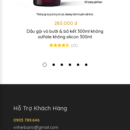
285.000 đ
Dầu gội vỏ bưởi & bồ kết 300ml không
sulfate không silicon 300ml
(23)
Hỗ Trợ Khách Hàng
0903.789.646
vnherbario@gmail.com