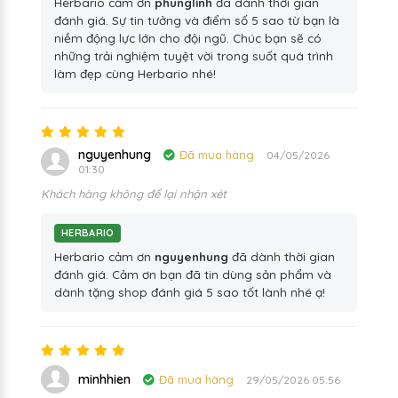
Herbario cảm ơn
phunglinh
đã dành thời gian
đánh giá. Sự tin tưởng và điểm số 5 sao từ bạn là
niềm động lực lớn cho đội ngũ. Chúc bạn sẽ có
những trải nghiệm tuyệt vời trong suốt quá trình
làm đẹp cùng Herbario nhé!
nguyenhung
Đã mua hàng
04/05/2026
01:30
Khách hàng không để lại nhận xét
HERBARIO
Herbario cảm ơn
nguyenhung
đã dành thời gian
đánh giá. Cảm ơn bạn đã tin dùng sản phẩm và
dành tặng shop đánh giá 5 sao tốt lành nhé ạ!
minhhien
Đã mua hàng
29/05/2026 05:56