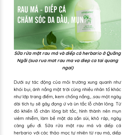
Sữa rửa mặt rau má và diếp cá herbario ở Quãng
Ngãi (sua rua mat rau ma va diep ca tai quang
ngai)
Dưới sự tác động của môi trường xung quanh như
khói bụi, ánh nắng mặt trời cùng nhiều nhân tố khác
như lớp trang điểm, kem chống nắng,…sau một ngày
dài tích tụ sẽ gây đọng ứ và ùn tắc lỗ chân lông. Từ
đó khiến lỗ chân lông bít tắc, hình thành nên mụn
viêm nhiễm, làm bề mặt da sần sùi, khô ráp, ngày
càng yếu đi. Sữa rửa mặt rau má và diếp cá
herbario với các thảo mọc tự nhiên từ rau má, diếp