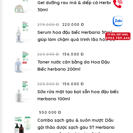
Gel dưỡng rau má & diếp cá Herbario
30ml
275.000 Đ
220.000 Đ
Serum hoa đậu biếc Herbario 30ml
giúp làm chậm quá trình lão hóa da
225.000 Đ
156.000 Đ
Toner nước cân bằng da Hoa Đậu
Biếc herbario 200ml
225.000 Đ
156.000 Đ
Sữa rửa mặt tạo bọt sẵn hoa đậu biếc
Herbario 100ml
550.000 Đ
Combo sạch gàu & suôn mượt: Dầu
gội thảo dược sạch gàu 5T Herbario