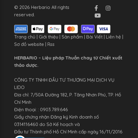
© 2026 Herbario All rights
reserved.
Trang chủ
|
Giới thiệu
|
Sản phẩm
|
Bài Viết
|
Liên hệ
|
Sơ đồ website
|
Rss
HERBARIO – Liệu pháp Thuần chay từ Chiết xuất
thảo dược.
CÔNG TY TNHH ĐẦU TƯ THƯƠNG MẠI DỊCH VỤ
LIDO
Địa chỉ: 7/50A Đường 182, P. Tăng Nhơn Phú, TP. Hồ
Chí Minh
Điện thoại: : 0903.789.646
Giấy chứng nhận Đăng ký Kinh doanh số
0314116460 do Sở Kế hoạch và
Đầu tư Thành phố Hồ Chí Minh cấp ngày 16/11/2016