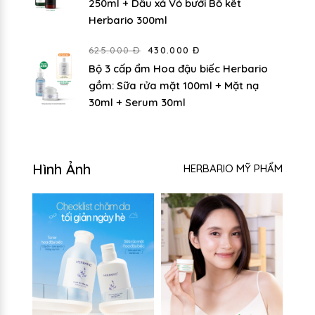
250ml + Dầu xả Vỏ bưởi Bồ kết
Herbario 300ml
625.000 Đ
430.000 Đ
Bộ 3 cấp ẩm Hoa đậu biếc Herbario
gồm: Sữa rửa mặt 100ml + Mặt nạ
30ml + Serum 30ml
Hình Ảnh
HERBARIO MỸ PHẨM