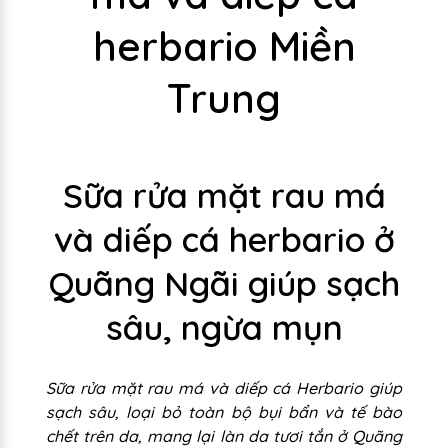
herbario Miền
Trung
Sữa rửa mặt rau má
và diếp cá herbario ở
Quãng Ngãi giúp sạch
sâu, ngừa mụn
Sữa rửa mặt rau má và diếp cá Herbario giúp
sạch sâu, loại bỏ toàn bộ bụi bẩn và tế bào
chết trên da, mang lại làn da tươi tắn ở Quãng