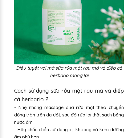
Điều tuyệt vời mà sữa rửa mặt rau má và diếp cá
herbario mang lại
Cách sử dụng sữa rửa mặt rau má và diếp
cá herbario ?
- Nhẹ nhàng massage sữa rửa mặt theo chuyển
động tròn trên da ướt, sau đó rửa lại thật sạch bằng
nước ấm.
- Hãy chắc chắn sử dụng xịt khoáng và kem dưỡng
ẩm phù hợp.