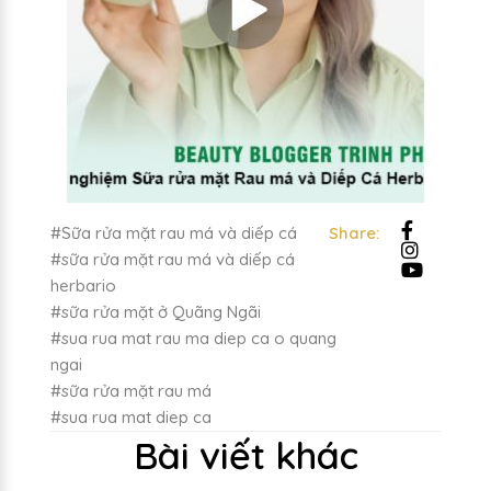
#Sữa rửa mặt rau má và diếp cá
Share:
#sữa rửa mặt rau má và diếp cá
herbario
#sữa rửa mặt ở Quãng Ngãi
#sua rua mat rau ma diep ca o quang
ngai
#sữa rửa mặt rau má
#sua rua mat diep ca
Bài viết khác