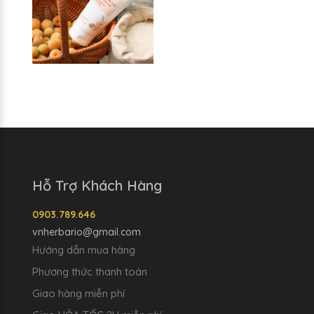
Hỗ Trợ Khách Hàng
0903.789.646
vnherbario@gmail.com
Hướng dẫn mua hàng
Phương thức thanh toán
Giao hàng miễn phí