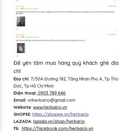
Để yên tâm mua hàng quý khách ghé địa
chỉ:
Địa chỉ
: 7/50A Đường 182, Tăng Nhơn Phú A, Tp Thủ
Đức, Tp Hồ Chí Minh
Điện thoại:
0903 789 646
Email:
vnherbario@gmail.com
Website
:
www.herbairo.vn
SHOPEE
:
https://shopee.vn/herbario
LAZADA
:
lazada.vn/shop/herbario
fb:
https://facebook.com/herbario.vn