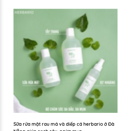
Sữa rửa mặt rau má và diếp cá herbario ở Đà
S