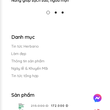
Nẵng giúp sạch sâu, ngừa mụn
g
Danh mục
Tin tức Herbario
Làm đẹp
Thông tin sản phẩm
Ngày lễ & Khuyến Mãi
Tin tức tổng hợp
Sản phẩm
215.000 Đ
172.000 Đ