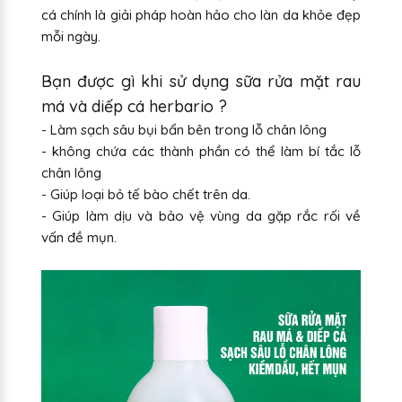
cá chính là giải pháp hoàn hảo cho làn da khỏe đẹp
mỗi ngày.
Bạn được gì khi sử dụng sữa rửa mặt rau
má và diếp cá herbario ?
- Làm sạch sâu bụi bẩn bên trong lỗ chân lông
- không chứa các thành phần có thể làm bí tắc lỗ
chân lông
- Giúp loại bỏ tế bào chết trên da.
- Giúp làm dịu và bảo vệ vùng da gặp rắc rối về
vấn đề mụn.