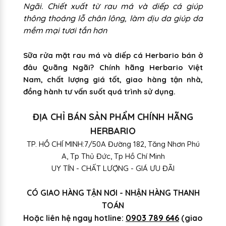
Ngãi. Chiết xuất từ rau má và diếp cá giúp
thông thoáng lỗ chân lông, làm dịu da giúp da
mềm mại tươi tắn hơn
Sữa rửa mặt rau má và diếp cá Herbario bán ở
đâu Quãng Ngãi? Chính hãng Herbario Việt
Nam, chất lượng giá tốt, giao hàng tận nhà,
đồng hành tư vấn suốt quá trình sử dụng.
ĐỊA CHỈ BÁN SẢN PHẨM CHÍNH HÃNG
HERBARIO
TP. HỒ CHÍ MINH:7/50A Đường 182, Tăng Nhơn Phú
A, Tp Thủ Đức, Tp Hồ Chí Minh
UY TÍN - CHẤT LƯỢNG - GIÁ ƯU ĐÃI
CÓ GIAO HÀNG TẬN NƠI - NHẬN HÀNG THANH
TOÁN
Hoặc liên hệ ngay hotline:
0903 789 646
(giao