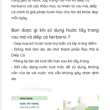
càng yếu đi. Nước tẩy trang rau má và diếp cá
herbario với các thảo mọc tự nhiên từ rau má, diếp
cá chính là giải pháp hoàn hảo cho làn da khỏe đẹp
mỗi ngày.
Bạn được gì khi sử dụng Nước tẩy trang
rau má và diếp cá herbario ?
- Giúp loại bỏ hoàn toàn bụi bẩn và lớp trang điểm
- Đồng thời làm dịu da nhờ thành phần Rau Má &
Diếp Cá
- Mang lại làn da tươi tắn hơn sau khi tẩy trang.
- Kết cấu dạng nước tươi mát, dễ sử dụng, không
cần rửa lại với nước mà vẫn không gây nhờn dính
da.