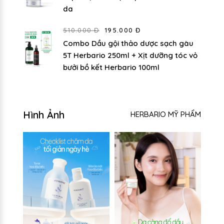
da
510.000 Đ
195.000 Đ
Combo Dầu gội thảo dược sạch gàu
5T Herbario 250ml + Xịt dưỡng tóc vỏ
bưởi bồ kết Herbario 100ml
Hình Ảnh
HERBARIO MỸ PHẨM