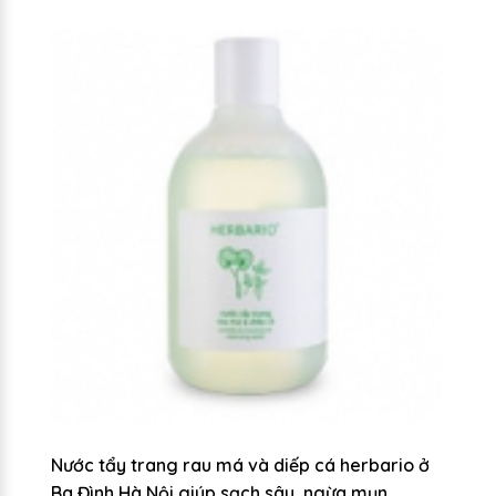
ở
Nước tẩy trang rau má và diếp cá herbario ở
Nư
n
Ba Đình Hà Nội giúp sạch sâu, ngừa mụn
B