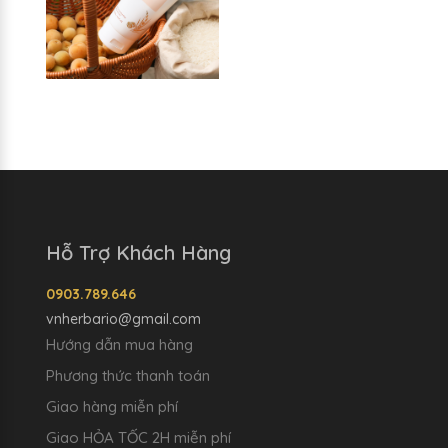
Hỗ Trợ Khách Hàng
0903.789.646
vnherbario@gmail.com
Hướng dẫn mua hàng
Phương thức thanh toán
Giao hàng miễn phí
Giao HỎA TỐC 2H miễn phí