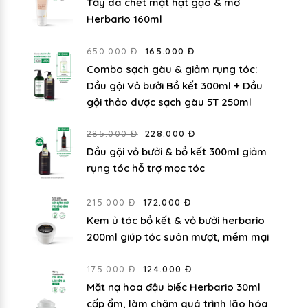
Tẩy da chết mặt hạt gạo & mơ
Herbario 160ml
650.000 Đ
165.000 Đ
Combo sạch gàu & giảm rụng tóc:
Dầu gội Vỏ bưởi Bồ kết 300ml + Dầu
gội thảo dược sạch gàu 5T 250ml
285.000 Đ
228.000 Đ
Dầu gội vỏ bưởi & bồ kết 300ml giảm
rụng tóc hỗ trợ mọc tóc
215.000 Đ
172.000 Đ
Kem ủ tóc bồ kết & vỏ bưởi herbario
200ml giúp tóc suôn mượt, mềm mại
175.000 Đ
124.000 Đ
Mặt nạ hoa đậu biếc Herbario 30ml
cấp ẩm, làm chậm quá trình lão hóa