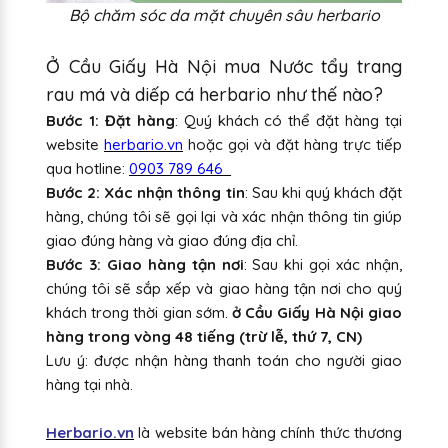
Bộ chăm sóc da mặt chuyên sâu herbario
Ở Cầu Giấy Hà Nội mua Nước tẩy trang
rau má và diếp cá herbario như thế nào?
Bước 1: Đặt hàng
: Quý khách có thể đặt hàng tại
website
herbario.vn
hoặc gọi và đặt hàng trực tiếp
qua hotline:
0903 789 646
Bước 2: Xác nhận thông tin
: Sau khi quý khách đặt
hàng, chúng tôi sẽ gọi lại và xác nhận thông tin giúp
giao đúng hàng và giao đúng địa chỉ.
Bước 3: Giao hàng tận nơi
: Sau khi gọi xác nhận,
chúng tôi sẽ sắp xếp và giao hàng tận nơi cho quý
khách trong thời gian sớm.
ở Cầu Giấy Hà Nội giao
hàng trong vòng 48 tiếng (trừ lễ, thứ 7, CN)
Lưu ý: được nhận hàng thanh toán cho người giao
hàng tại nhà.
Herbario.vn
là website bán hàng chính thức thương