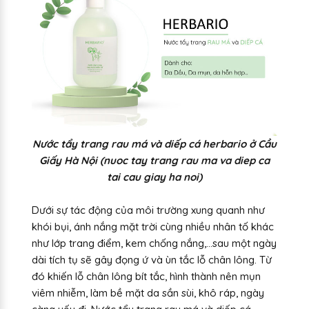
Nước tẩy trang rau má và diếp cá herbario ở Cầu
Giấy Hà Nội (nuoc tay trang rau ma va diep ca
tai cau giay ha noi)
Dưới sự tác động của môi trường xung quanh như
khói bụi, ánh nắng mặt trời cùng nhiều nhân tố khác
như lớp trang điểm, kem chống nắng,…sau một ngày
dài tích tụ sẽ gây đọng ứ và ùn tắc lỗ chân lông. Từ
đó khiến lỗ chân lông bít tắc, hình thành nên mụn
viêm nhiễm, làm bề mặt da sần sùi, khô ráp, ngày