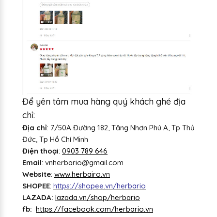
Để yên tâm mua hàng quý khách ghé địa
chỉ:
Địa chỉ
: 7/50A Đường 182, Tăng Nhơn Phú A, Tp Thủ
Đức, Tp Hồ Chí Minh
Điện thoại
:
0903 789 646
Email
: vnherbario@gmail.com
Website
:
www.herbairo.vn
SHOPEE
:
https://shopee.vn/herbario
LAZADA:
lazada.vn/shop/herbario
fb:
https://facebook.com/herbario.vn