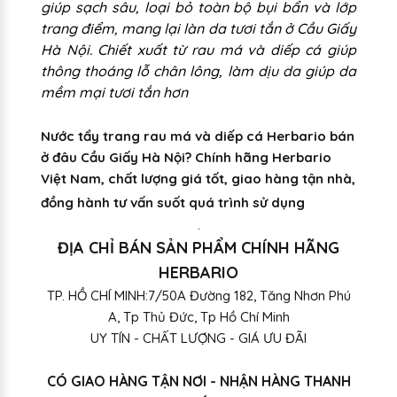
giúp sạch sâu, loại bỏ toàn bộ bụi bẩn và lớp
trang điểm, mang lại làn da tươi tắn ở Cầu Giấy
Hà Nội. Chiết xuất từ rau má và diếp cá giúp
thông thoáng lỗ chân lông, làm dịu da giúp da
mềm mại tươi tắn hơn
Nước tẩy trang rau má và diếp cá Herbario bán
ở đâu Cầu Giấy Hà Nội? Chính hãng Herbario
Việt Nam, chất lượng giá tốt, giao hàng tận nhà,
đồng hành tư vấn suốt quá trình sử dụng
.
ĐỊA CHỈ BÁN SẢN PHẨM CHÍNH HÃNG
HERBARIO
TP. HỒ CHÍ MINH:7/50A Đường 182, Tăng Nhơn Phú
A, Tp Thủ Đức, Tp Hồ Chí Minh
UY TÍN - CHẤT LƯỢNG - GIÁ ƯU ĐÃI
CÓ GIAO HÀNG TẬN NƠI - NHẬN HÀNG THANH