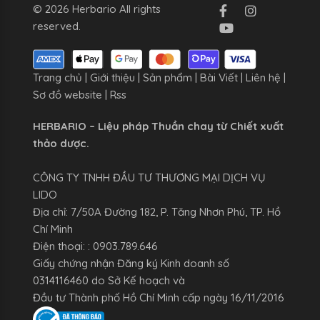
© 2026 Herbario All rights
reserved.
Trang chủ
|
Giới thiệu
|
Sản phẩm
|
Bài Viết
|
Liên hệ
|
Sơ đồ website
|
Rss
HERBARIO – Liệu pháp Thuần chay từ Chiết xuất
thảo dược.
CÔNG TY TNHH ĐẦU TƯ THƯƠNG MẠI DỊCH VỤ
LIDO
Địa chỉ: 7/50A Đường 182, P. Tăng Nhơn Phú, TP. Hồ
Chí Minh
Điện thoại: : 0903.789.646
Giấy chứng nhận Đăng ký Kinh doanh số
0314116460 do Sở Kế hoạch và
Đầu tư Thành phố Hồ Chí Minh cấp ngày 16/11/2016