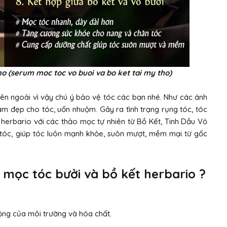
o (serum moc toc vo buoi va bo ket tai my tho)
n ngoài vì vậy chú ý bảo vệ tóc các bạn nhé. Như các ánh
làm đẹp cho tóc, uốn nhuộm. Gây ra tình trạng rụng tóc, tóc
herbario với các thảo mọc tự nhiên từ Bồ Kết, Tinh Dầu Vỏ
g tóc, giúp tóc luôn mạnh khỏe, suôn mượt, mềm mại từ gốc
 mọc tóc bưởi và bồ kết herbario ?
động của môi trường và hóa chất.