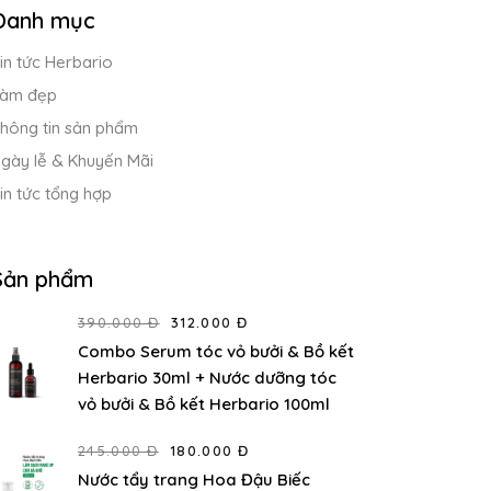
Danh mục
in tức Herbario
àm đẹp
hông tin sản phẩm
gày lễ & Khuyến Mãi
in tức tổng hợp
Sản phẩm
390.000 Đ
312.000 Đ
Combo Serum tóc vỏ bưởi & Bồ kết
Herbario 30ml + Nước dưỡng tóc
vỏ bưởi & Bồ kết Herbario 100ml
245.000 Đ
180.000 Đ
Nước tẩy trang Hoa Đậu Biếc