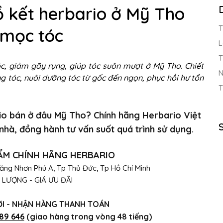
 kết herbario ở Mỹ Tho
T
 mọc tóc
L
T
, giảm gãy rụng, giúp tóc suôn mượt ở Mỹ Tho. Chiết
N
g tóc, nuôi dưỡng tóc từ gốc đến ngọn, phục hồi hư tổn
T
io bán ở đâu Mỹ Tho? Chính hãng Herbario Việt
nhà, đồng hành tư vấn suốt quá trình sử dụng.
HẨM CHÍNH HÃNG HERBARIO
ăng Nhơn Phú A, Tp Thủ Đức, Tp Hồ Chí Minh
T LƯỢNG - GIÁ ƯU ĐÃI
ƠI - NHẬN HÀNG THANH TOÁN
89 646
(giao hàng trong vòng 48 tiếng)