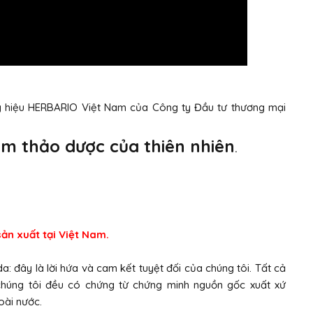
g hiệu HERBARIO Việt Nam của Công ty Đầu tư thương mại
ẩm thảo dược của thiên nhiên
.
n xuất tại Việt Nam.
: đây là lời hứa và cam kết tuyệt đối của chúng tôi. Tất cả
chúng tôi đều có chứng từ chứng minh nguồn gốc xuất xứ
oài nước.