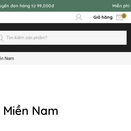
 từ 99,000đ
Miễn phí vận chuyển đơ
0
Giỏ hàng
iền Nam
o Miền Nam