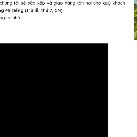
, chúng tôi sẽ sắp xếp và giao hàng tận nơi cho quý khách
 48 tiếng (trừ lễ, thứ 7, CN)
g tại nhà.