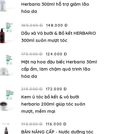
Herbario 300ml hỗ trợ giảm lão
hóa da
185.000 Đ
148.000 Đ
Dầu xả Vỏ bưởi & Bồ kết HERBARIO
300ml suôn mượt tóc
175.000 Đ
124.000 Đ
Mặt nạ hoa đậu biếc Herbario 30ml
cấp ẩm, làm chậm quá trình lão
hóa da
215.000 Đ
172.000 Đ
Kem ủ tóc bồ kết & vỏ bưởi
herbario 200ml giúp tóc suôn
mượt, mềm mại
145.000 Đ
116.000 Đ
BẢN NÂNG CẤP - Nước dưỡng tóc