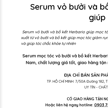
Serum vỏ bưởi và bồ
giúp
Serum vỏ bưởi và bồ kết Herbario giúp mọc tóc
xuất từ vỏ bưởi và bồ kết giúp mọc tóc giảm rụn
và giúp tóc chắc khỏe tự nhiên
Serum mọc tóc vỏ bưởi và bồ kết Herbar
Nam, chất lượng giá tốt, giao hàng tận 
ĐỊA CHỈ BÁN SẢN P
TP. HỒ CHÍ MINH: 7/50A Đường 182, T
UY TÍN - CHẤ
CÓ GIAO HÀNG TẬN N
Hoặc liên hệ ngay hotline:
0903 7