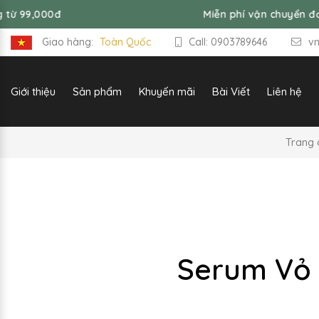
Miễn phí vận chuyển đơn hàng từ 99,
Giao hàng:
Toàn Quốc
Call: 0903789646
v
Giới thiệu
Sản phẩm
Khuyến mãi
Bài Viết
Liên hệ
Trang 
Serum Vỏ 