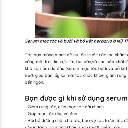
Serum mọc tóc vỏ bưởi và bồ kết herbario ở Mỹ Th
Tóc bạn mỏng manh dể hư tổn trước các tác nhân bê
nắng mặt trời, tia cực tím, bụi bẩn,và các hóa chất 
khô sơ, nấm da đầu. Serum mọc tóc bưởi và bồ kết 
Bưởi giúp bạn lấy lại mái tóc chắc khỏe, giảm rụn
đến ngọn.
Bạn được gì khi sử dụng serum
- Giảm rụng tóc, giúp mọc tóc dài nhanh.
- Giúp mọc tóc dày và đen.
- Bồi bổ dưỡng chất cho tóc, bảo vệ tóc trước tác 
- Giúp tóc luôn mạnh khỏe, suôn mượt, mềm mại.