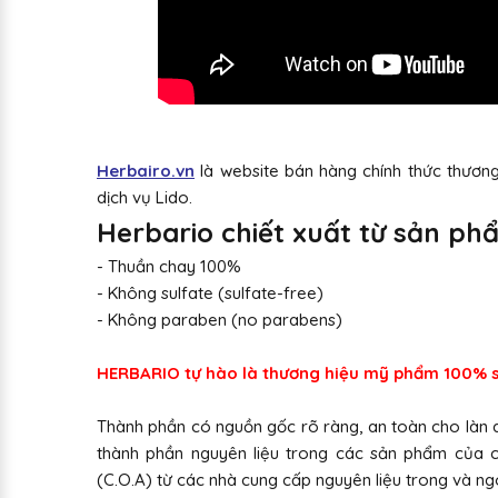
Herbairo.vn
là website bán hàng chính thức thươn
dịch vụ Lido.
Herbario chiết xuất từ sản ph
- Thuần chay 100%
- Không sulfate (sulfate-free)
- Không paraben (no parabens)
HERBARIO tự hào là thương hiệu mỹ phẩm 100% sả
Thành phần có nguồn gốc rõ ràng, an toàn cho làn da
thành phần nguyên liệu trong các sản phẩm của 
(C.O.A) từ các nhà cung cấp nguyên liệu trong và ng