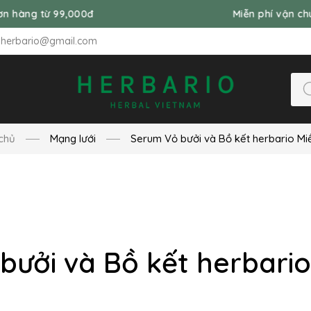
000đ
Miễn phí vận chuyển đơn hàng
nherbario@gmail.com
chủ
Mạng lưới
Serum Vỏ bưởi và Bồ kết herbario M
bưởi và Bồ kết herbari