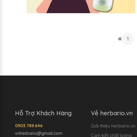
1
Hỗ Trợ Khách Hàng
Về herbario.vn
0903.789.646
Giới thiệu herbario.vn
vnherbario@gmail.com
Cam kết chất lượng