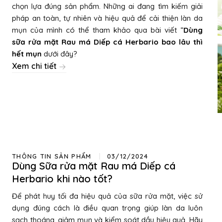
chọn lựa đúng sản phẩm. Những ai đang tìm kiếm giải
pháp an toàn, tự nhiên và hiệu quả để cải thiện làn da
mụn của mình có thể tham khảo qua bài viết “
Dùng
sữa rửa mặt Rau má Diếp cá Herbario bao lâu thì
hết mụn
dưới đây?
Xem chi tiết
THÔNG TIN SẢN PHẨM
03/12/2024
Dùng Sữa rửa mặt Rau má Diếp cá
Herbario khi nào tốt?
Để phát huy tối đa hiệu quả của sữa rửa mặt, việc sử
dụng đúng cách là điều quan trọng giúp làn da luôn
sạch thoáng, giảm mụn và kiểm soát dầu hiệu quả. Hãy