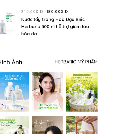
245.000 Đ
180.000 Đ
Nước tẩy trang Hoa Đậu Biếc
Herbario 300ml hỗ trợ giảm lão
hóa da
Hình Ảnh
HERBARIO MỸ PHẨM