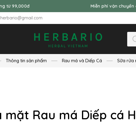
000đ
Miễn phí vận chuyển đơn hàng
nherbario@gmail.com
Thông tin sản phẩm
Rau má và Diếp Cá
Sữa rửa 
a mặt Rau má Diếp cá H