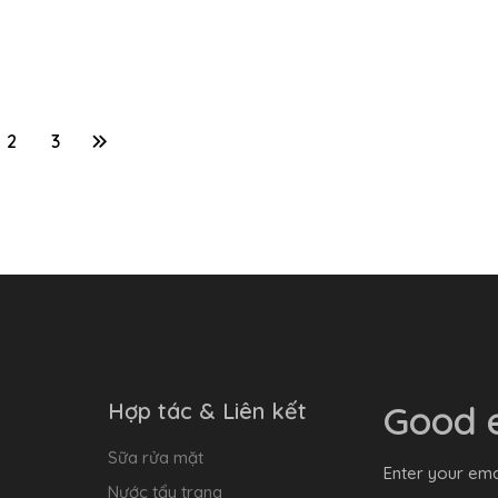
2
3
Hợp tác & Liên kết
Good e
Sữa rửa mặt
Enter your ema
Nước tẩy trang