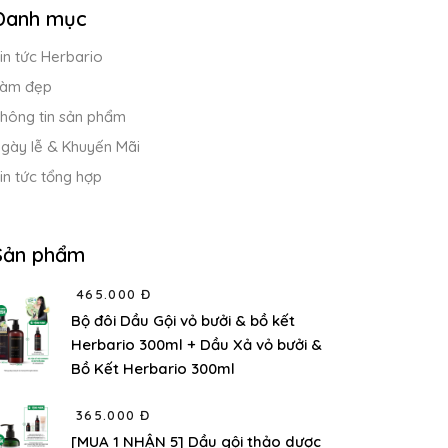
Danh mục
in tức Herbario
àm đẹp
hông tin sản phẩm
gày lễ & Khuyến Mãi
in tức tổng hợp
Sản phẩm
465.000 Đ
Bộ đôi Dầu Gội vỏ bưởi & bồ kết
Herbario 300ml + Dầu Xả vỏ bưởi &
Bồ Kết Herbario 300ml
365.000 Đ
[MUA 1 NHẬN 5] Dầu gội thảo dược