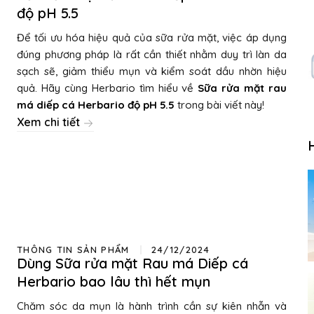
độ pH 5.5
Để tối ưu hóa hiệu quả của sữa rửa mặt, việc áp dụng
đúng phương pháp là rất cần thiết nhằm duy trì làn da
sạch sẽ, giảm thiểu mụn và kiểm soát dầu nhờn hiệu
quả. Hãy cùng Herbario tìm hiểu về
Sữa rửa mặt rau
má diếp cá Herbario độ pH 5.5
trong bài viết này!
Xem chi tiết
THÔNG TIN SẢN PHẨM
24/12/2024
Dùng Sữa rửa mặt Rau má Diếp cá
Herbario bao lâu thì hết mụn
Chăm sóc da mụn là hành trình cần sự kiên nhẫn và