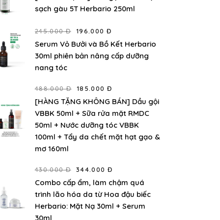
sạch gàu 5T Herbario 250ml
245.000 Đ
196.000 Đ
Serum Vỏ Bưởi và Bồ Kết Herbario
30ml phiên bản nâng cấp dưỡng
nang tóc
488.000 Đ
185.000 Đ
[HÀNG TẶNG KHÔNG BÁN] Dầu gội
VBBK 50ml + Sữa rửa mặt RMDC
50ml + Nước dưỡng tóc VBBK
100ml + Tẩy da chết mặt hạt gạo &
mơ 160ml
430.000 Đ
344.000 Đ
Combo cấp ẩm, làm chậm quá
trình lão hóa da từ Hoa đậu biếc
Herbario: Mặt Nạ 30ml + Serum
30ml