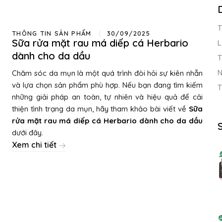
T
THÔNG TIN SẢN PHẨM
30/09/2025
Sữa rửa mặt rau má diếp cá Herbario
L
dành cho da dầu
T
N
Chăm sóc da mụn là một quá trình đòi hỏi sự kiên nhẫn
và lựa chọn sản phẩm phù hợp. Nếu bạn đang tìm kiếm
T
những giải pháp an toàn, tự nhiên và hiệu quả để cải
thiện tình trạng da mụn, hãy tham khảo bài viết về
Sữa
rửa mặt rau má diếp cá Herbario dành cho da dầu
dưới đây.
Xem chi tiết