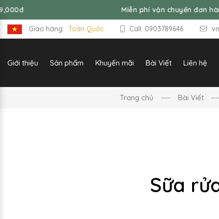
Miễn phí vận chuyển đơn hàng từ 99,
Giao hàng:
Toàn Quốc
Call: 0903789646
v
Giới thiệu
Sản phẩm
Khuyến mãi
Bài Viết
Liên hệ
Trang chủ
Bài Viết
Sữa rử