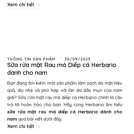
Xem chi tiết
THÔNG TIN SẢN PHẨM
30/09/2025
Sữa rửa mặt Rau má Diếp cá Herbario
dành cho nam
Bạn đang tìm kiếm một sản phẩm làm sạch da mặt hiệu
quả, dịu nhẹ và phù hợp với làn da dầu mụn của nam
giới? Sữa rửa mặt rau má diếp cá Herbario chính là câu
trả lời hoàn hảo cho bạn. Hãy cùng Herbario tìm hiểu
sữa rửa mặt rau má diếp cá Herbario dành cho
nam
qua bài viết dưới đây.
Xem chi tiết