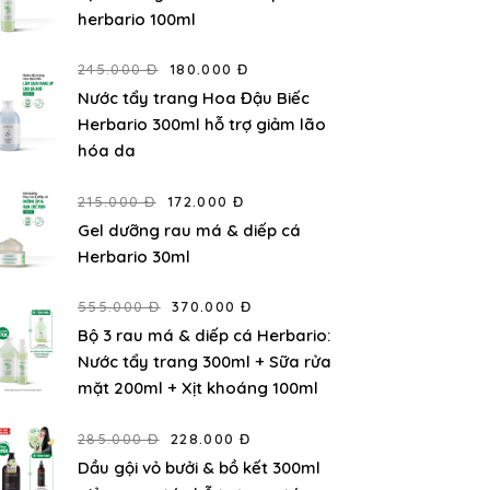
herbario 100ml
245.000 Đ
180.000 Đ
Nước tẩy trang Hoa Đậu Biếc
Herbario 300ml hỗ trợ giảm lão
hóa da
215.000 Đ
172.000 Đ
Gel dưỡng rau má & diếp cá
Herbario 30ml
555.000 Đ
370.000 Đ
Bộ 3 rau má & diếp cá Herbario:
Nước tẩy trang 300ml + Sữa rửa
mặt 200ml + Xịt khoáng 100ml
285.000 Đ
228.000 Đ
Dầu gội vỏ bưởi & bồ kết 300ml