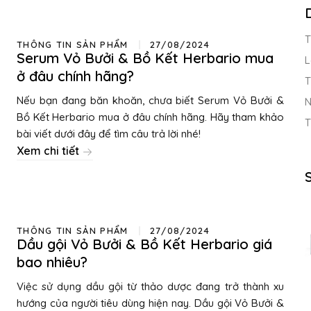
T
THÔNG TIN SẢN PHẨM
27/08/2024
Serum Vỏ Bưởi & Bồ Kết Herbario mua
L
ở đâu chính hãng?
T
Nếu bạn đang băn khoăn, chưa biết Serum Vỏ Bưởi &
N
Bồ Kết Herbario mua ở đâu chính hãng. Hãy tham khảo
T
bài viết dưới đây để tìm câu trả lời nhé!
Xem chi tiết
THÔNG TIN SẢN PHẨM
27/08/2024
Dầu gội Vỏ Bưởi & Bồ Kết Herbario giá
bao nhiêu?
Việc sử dụng dầu gội từ thảo dược đang trở thành xu
hướng của người tiêu dùng hiện nay. Dầu gội Vỏ Bưởi &