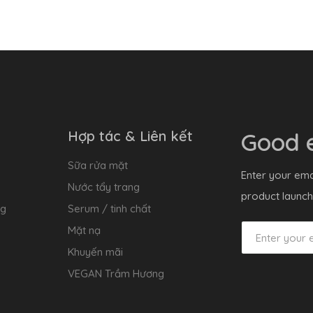
Hợp tác & Liên kết
Good e
Sữa rửa mặt
Enter your ema
Nước tẩy trang
product launch
ng
Serum / tinh chất
Mặt nạ
Khuyến mãi
VEGAN Trầm Hương