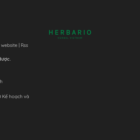
 website
|
Rss
dược.
nh
ở Kế hoạch và