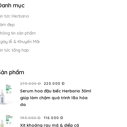
Danh mục
in tức Herbario
àm đẹp
hông tin sản phẩm
gày lễ & Khuyến Mãi
in tức tổng hợp
Sản phẩm
275.000 Đ
220.000 Đ
Serum hoa đậu biếc Herbario 30ml
giúp làm chậm quá trình lão hóa
da
195.000 Đ
116.000 Đ
Xịt khoáng rau má & diếp cá