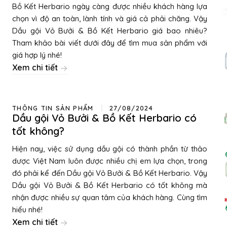
Bồ Kết Herbario ngày càng được nhiều khách hàng lựa
chọn vì độ an toàn, lành tính và giá cả phải chăng. Vậy
Dầu gội Vỏ Bưởi & Bồ Kết Herbario giá bao nhiêu?
Tham khảo bài viết dưới đây để tìm mua sản phẩm với
giá hợp lý nhé!
Xem chi tiết
THÔNG TIN SẢN PHẨM
27/08/2024
Dầu gội Vỏ Bưởi & Bồ Kết Herbario có
tốt không?
Hiện nay, việc sử dụng dầu gội có thành phần từ thảo
dược Việt Nam luôn được nhiều chị em lựa chọn, trong
đó phải kể đến Dầu gội Vỏ Bưởi & Bồ Kết Herbario. Vậy
Dầu gội Vỏ Bưởi & Bồ Kết Herbario có tốt không mà
nhận được nhiều sự quan tâm của khách hàng. Cùng tìm
hiểu nhé!
Xem chi tiết