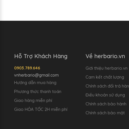
Hỗ Trợ Khách Hàng
Về herbario.vn
0903.789.646
Giới thiệu herbario.vn
vnherbario@gmail.com
Cam kết chất lượng
Hướng dẫn mua hàng
Chính sách đổi trả hà
Phương thức thanh toán
Điều khoản sử dụng
Giao hàng miễn phí
Chính sách bảo hành
Giao HỎA TỐC 2H miễn phí
Chính sách bảo mật