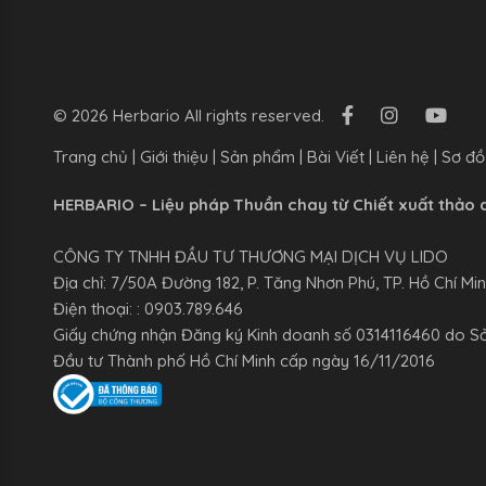
© 2026 Herbario All rights reserved.
Trang chủ
|
Giới thiệu
|
Sản phẩm
|
Bài Viết
|
Liên hệ
|
Sơ đồ
HERBARIO – Liệu pháp Thuần chay từ Chiết xuất thảo 
CÔNG TY TNHH ĐẦU TƯ THƯƠNG MẠI DỊCH VỤ LIDO
Địa chỉ: 7/50A Đường 182, P. Tăng Nhơn Phú, TP. Hồ Chí Mi
Điện thoại: : 0903.789.646
Giấy chứng nhận Đăng ký Kinh doanh số 0314116460 do S
Đầu tư Thành phố Hồ Chí Minh cấp ngày 16/11/2016