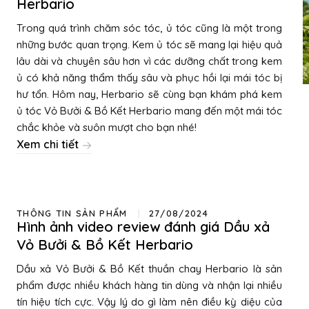
Herbario
Trong quá trình chăm sóc tóc, ủ tóc cũng là một trong
những bước quan trọng. Kem ủ tóc sẽ mang lại hiệu quả
lâu dài và chuyên sâu hơn vì các dưỡng chất trong kem
ủ có khả năng thẩm thấy sâu và phục hồi lại mái tóc bị
hư tổn. Hôm nay, Herbario sẽ cùng bạn khám phá kem
ủ tóc Vỏ Bưởi & Bồ Kết Herbario mang đến một mái tóc
chắc khỏe và suôn mượt cho bạn nhé!
Xem chi tiết
THÔNG TIN SẢN PHẨM
27/08/2024
Hình ảnh video review đánh giá Dầu xả
Vỏ Bưởi & Bồ Kết Herbario
Dầu xả Vỏ Bưởi & Bồ Kết thuần chay Herbario là sản
phẩm được nhiều khách hàng tin dùng và nhận lại nhiều
tín hiệu tích cực. Vậy lý do gì làm nên điều kỳ diệu của