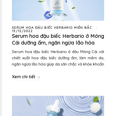
SERUM HOA ĐẬU BIẾC HERBARIO MIỀN BẮC
13/12/2022
Serum hoa đậu biếc Herbario ở Móng
Cái dưỡng ẩm, ngăn ngừa lão hóa
Serum hoa đậu biếc Herbario ở đâu Móng Cái với
chiết xuất hoa đậu biếc dưỡng ẩm, làm mềm da,
ngăn ngừa lão hóa giúp da săn chắc và khỏe khoắn
Xem chi tiết