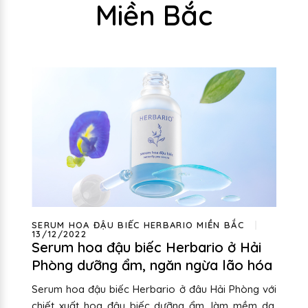
Miền Bắc
SERUM HOA ĐẬU BIẾC HERBARIO MIỀN BẮC
13/12/2022
Serum hoa đậu biếc Herbario ở Hải
Phòng dưỡng ẩm, ngăn ngừa lão hóa
Serum hoa đậu biếc Herbario ở đâu Hải Phòng với
chiết xuất hoa đậu biếc dưỡng ẩm, làm mềm da,