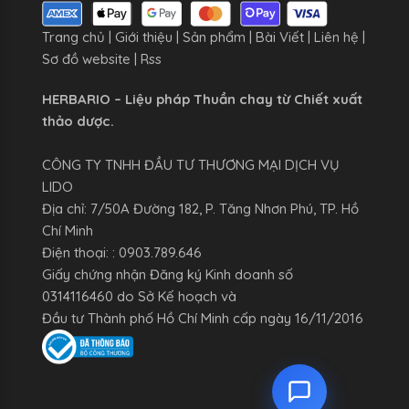
Trang chủ
|
Giới thiệu
|
Sản phẩm
|
Bài Viết
|
Liên hệ
|
Sơ đồ website
|
Rss
HERBARIO – Liệu pháp Thuần chay từ Chiết xuất
thảo dược.
CÔNG TY TNHH ĐẦU TƯ THƯƠNG MẠI DỊCH VỤ
LIDO
Địa chỉ: 7/50A Đường 182, P. Tăng Nhơn Phú, TP. Hồ
Chí Minh
Điện thoại: : 0903.789.646
Giấy chứng nhận Đăng ký Kinh doanh số
0314116460 do Sở Kế hoạch và
Đầu tư Thành phố Hồ Chí Minh cấp ngày 16/11/2016