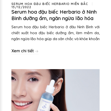
SERUM HOA ĐẬU BIẾC HERBARIO MIỀN BẮC
13/12/2022
Serum hoa đậu biếc Herbario ở Ninh
Bình dưỡng ẩm, ngăn ngừa lão hóa
Serum hoa đậu biếc Herbario ở đâu Ninh Bình với
chiết xuất hoa đậu biếc dưỡng ẩm, làm mềm da,
ngăn ngừa lão hóa giúp da săn chắc và khỏe khoắn
Xem chi tiết