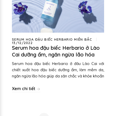
SERUM HOA ĐẬU BIẾC HERBARIO MIỀN BẮC
13/12/2022
Serum hoa đậu biếc Herbario ở Lào
Cai dưỡng ẩm, ngăn ngừa lão hóa
Serum hoa đậu biếc Herbario ở đâu Lào Cai với
chiết xuất hoa đậu biếc dưỡng ẩm, làm mềm da,
ngăn ngừa lão hóa giúp da săn chắc và khỏe khoắn
Xem chi tiết