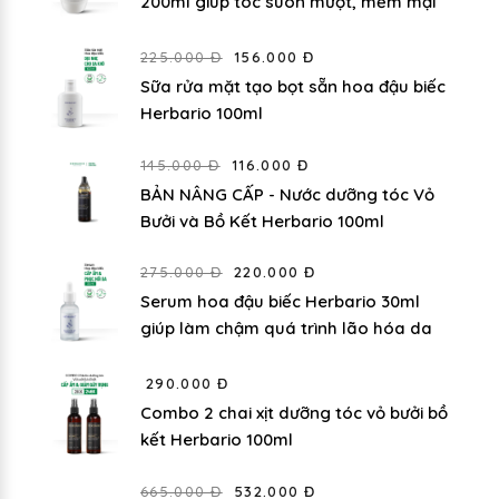
200ml giúp tóc suôn mượt, mềm mại
225.000 Đ
156.000 Đ
Sữa rửa mặt tạo bọt sẵn hoa đậu biếc
Herbario 100ml
145.000 Đ
116.000 Đ
BẢN NÂNG CẤP - Nước dưỡng tóc Vỏ
Bưởi và Bồ Kết Herbario 100ml
275.000 Đ
220.000 Đ
Serum hoa đậu biếc Herbario 30ml
giúp làm chậm quá trình lão hóa da
290.000 Đ
Combo 2 chai xịt dưỡng tóc vỏ bưởi bồ
kết Herbario 100ml
665.000 Đ
532.000 Đ