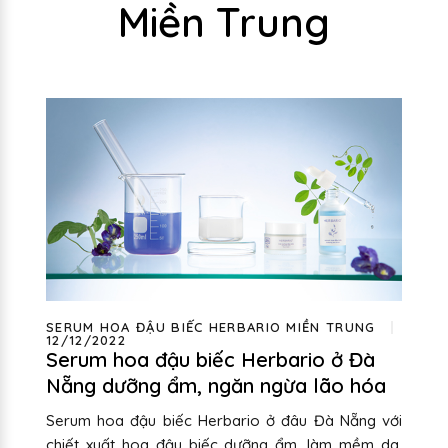
Miền Trung
SERUM HOA ĐẬU BIẾC HERBARIO MIỀN TRUNG
12/12/2022
Serum hoa đậu biếc Herbario ở Đà
Nẵng dưỡng ẩm, ngăn ngừa lão hóa
Serum hoa đậu biếc Herbario ở đâu Đà Nẵng với
chiết xuất hoa đậu biếc dưỡng ẩm, làm mềm da,