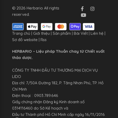
© 2026 Herbario All rights
reserved.
Trang chủ
|
Giới thiệu
|
Sản phẩm
|
Bài Viết
|
Liên hệ
|
Sơ đồ website
|
Rss
HERBARIO – Liệu pháp Thuần chay từ Chiết xuất
thảo dược.
CÔNG TY TNHH ĐẦU TƯ THƯƠNG MẠI DỊCH VỤ
LIDO
Địa chỉ: 7/50A Đường 182, P. Tăng Nhơn Phú, TP. Hồ
Chí Minh
Điện thoại: : 0903.789.646
Giấy chứng nhận Đăng ký Kinh doanh số
0314116460 do Sở Kế hoạch và
Đầu tư Thành phố Hồ Chí Minh cấp ngày 16/11/2016