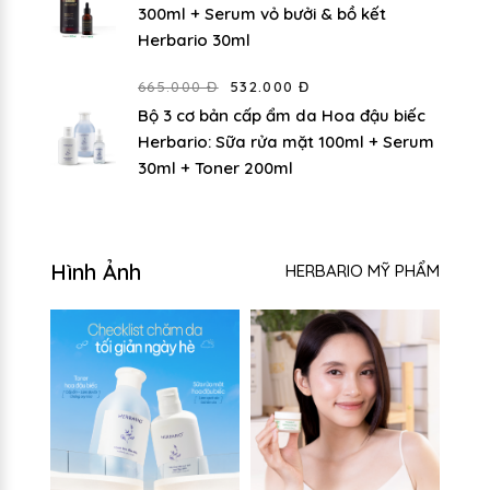
300ml + Serum vỏ bưởi & bồ kết
Herbario 30ml
665.000 Đ
532.000 Đ
Bộ 3 cơ bản cấp ẩm da Hoa đậu biếc
Herbario: Sữa rửa mặt 100ml + Serum
30ml + Toner 200ml
Hình Ảnh
HERBARIO MỸ PHẨM