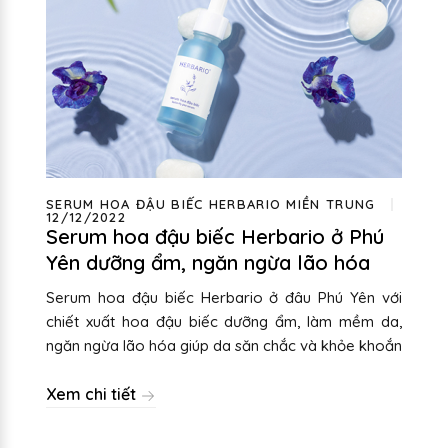
SERUM HOA ĐẬU BIẾC HERBARIO MIỀN TRUNG
12/12/2022
Serum hoa đậu biếc Herbario ở Phú
Yên dưỡng ẩm, ngăn ngừa lão hóa
Serum hoa đậu biếc Herbario ở đâu Phú Yên với
chiết xuất hoa đậu biếc dưỡng ẩm, làm mềm da,
ngăn ngừa lão hóa giúp da săn chắc và khỏe khoắn
Xem chi tiết