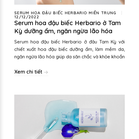
SERUM HOA ĐẬU BIẾC HERBARIO MIỀN TRUNG
12/12/2022
Serum hoa đậu biếc Herbario ở Tam
Kỳ dưỡng ẩm, ngăn ngừa lão hóa
Serum hoa đậu biếc Herbario ở đâu Tam Kỳ với
chiết xuất hoa đậu biếc dưỡng ẩm, làm mềm da,
ngăn ngừa lão hóa giúp da săn chắc và khỏe khoắn
Xem chi tiết