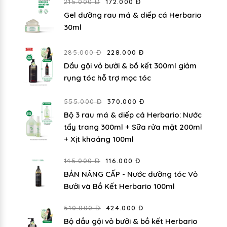
215.000 Đ
172.000 Đ
Gel dưỡng rau má & diếp cá Herbario
30ml
285.000 Đ
228.000 Đ
Dầu gội vỏ bưởi & bồ kết 300ml giảm
rụng tóc hỗ trợ mọc tóc
555.000 Đ
370.000 Đ
Bộ 3 rau má & diếp cá Herbario: Nước
tẩy trang 300ml + Sữa rửa mặt 200ml
+ Xịt khoáng 100ml
145.000 Đ
116.000 Đ
BẢN NÂNG CẤP - Nước dưỡng tóc Vỏ
Bưởi và Bồ Kết Herbario 100ml
510.000 Đ
424.000 Đ
Bộ dầu gội vỏ bưởi & bồ kết Herbario